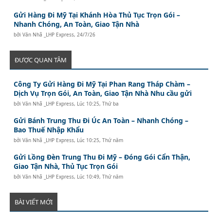
Gửi Hàng Đi Mỹ Tại Khánh Hòa Thủ Tục Trọn Gói –
Nhanh Chóng, An Toàn, Giao Tận Nhà
bởi
Văn Nhã _LHP Express
,
24/7/26
ĐƯỢC QUAN TÂM
Công Ty Gửi Hàng Đi Mỹ Tại Phan Rang Tháp Chàm –
Dịch Vụ Trọn Gói, An Toàn, Giao Tận Nhà Nhu cầu gửi
bởi
Văn Nhã _LHP Express
,
Lúc 10:25, Thứ ba
Gửi Bánh Trung Thu Đi Úc An Toàn – Nhanh Chóng –
Bao Thuế Nhập Khẩu
bởi
Văn Nhã _LHP Express
,
Lúc 10:25, Thứ năm
Gửi Lồng Đèn Trung Thu Đi Mỹ – Đóng Gói Cẩn Thận,
Giao Tận Nhà, Thủ Tục Trọn Gói
bởi
Văn Nhã _LHP Express
,
Lúc 10:49, Thứ năm
BÀI VIẾT MỚI