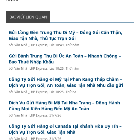
BÀI VIẾT LIÊN QUAN
Gửi Lồng Đèn Trung Thu Đi Mỹ – Đóng Gói Cẩn Thận,
Giao Tận Nhà, Thủ Tục Trọn Gói
bởi
Văn Nhã _LHP Express
,
Lúc 10:49, Thứ năm
Gửi Bánh Trung Thu Đi Úc An Toàn – Nhanh Chóng –
Bao Thuế Nhập Khẩu
bởi
Văn Nhã _LHP Express
,
Lúc 10:25, Thứ năm
Công Ty Gửi Hàng Đi Mỹ Tại Phan Rang Tháp Chàm –
Dịch Vụ Trọn Gói, An Toàn, Giao Tận Nhà Nhu cầu gửi
bởi
Văn Nhã _LHP Express
,
Lúc 10:25, Thứ ba
Dịch Vụ Gửi Hàng Đi Mỹ Tại Nha Trang – Đồng Hành
Cùng Mọi Kiện Hàng Đến Mỹ An Toàn
bởi
Văn Nhã _LHP Express
,
31/7/26
Công Ty Gửi Hàng Đi Canada Tại Khánh Hòa Uy Tín –
Dịch Vụ Trọn Gói, Giao Tận Nhà
bởi
Văn Nhã _LHP Express
,
31/7/26