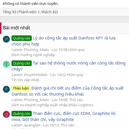
Không có thành viên trực tuyến.
Tổng: 83 (Thành viên: 1, khách: 82)
Bài mới nhất
Lý do công tắc áp suất Danfoss KP1 là lựa
Quảng cáo
P
chọn phù hợp
Latest: Phương_bilalo
Lúc 15:58 Hôm qua
Định hướng nghề nghiệp
Tại sao hệ thống nước nóng cần công tắc dòng
Quảng cáo
T
chảy?
Latest: thuylinhbilalo
Lúc 14:22 Hôm qua
Tin tức cập nhật
Đánh giá chi tiết ưu điểm của Công tắc áp suất
Thảo luận
P
Danfoss so với các thương hiệu khác
Latest: Phương_bilalo
Lúc 16:58, Thứ sáu
Dịch vụ doanh nghiệp xuất nhập khẩu-Logistics
Than điện cực, điện cực EDM, Graphite lõi
Quảng cáo
Q
inox, bột than chì, vảy Graphite
Latest: quanglan
Lúc 16:13, Thứ sáu