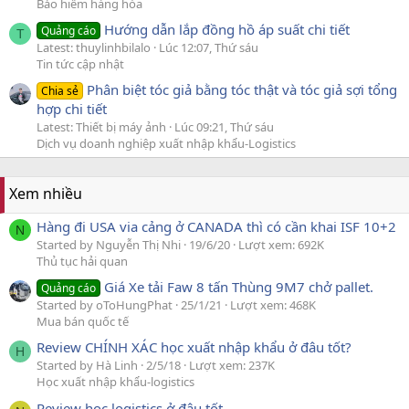
Bảo hiểm hàng hóa
Hướng dẫn lắp đồng hồ áp suất chi tiết
Quảng cáo
T
Latest: thuylinhbilalo
Lúc 12:07, Thứ sáu
Tin tức cập nhật
Phân biệt tóc giả bằng tóc thật và tóc giả sợi tổng
Chia sẻ
hợp chi tiết
Latest: Thiết bị máy ảnh
Lúc 09:21, Thứ sáu
Dịch vụ doanh nghiệp xuất nhập khẩu-Logistics
Xem nhiều
Hàng đi USA via cảng ở CANADA thì có cần khai ISF 10+2
N
Started by Nguyễn Thị Nhi
19/6/20
Lượt xem: 692K
Thủ tục hải quan
Giá Xe tải Faw 8 tấn Thùng 9M7 chở pallet.
Quảng cáo
Started by oToHungPhat
25/1/21
Lượt xem: 468K
Mua bán quốc tế
Review CHÍNH XÁC học xuất nhập khẩu ở đâu tốt?
H
Started by Hà Linh
2/5/18
Lượt xem: 237K
Học xuất nhập khẩu-logistics
Review học logistics ở đâu tốt