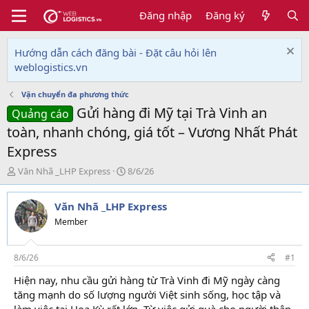
Đăng nhập
Đăng ký
Hướng dẫn cách đăng bài - Đặt câu hỏi lên
weblogistics.vn
Vận chuyển đa phương thức
Gửi hàng đi Mỹ tại Trà Vinh an
Quảng cáo
toàn, nhanh chóng, giá tốt – Vương Nhất Phát
Express
T
N
Văn Nhã _LHP Express
8/6/26
h
g
r
à
Văn Nhã _LHP Express
e
y
a
g
Member
d
ử
s
i
t
8/6/26
#1
a
Hiện nay, nhu cầu gửi hàng từ Trà Vinh đi Mỹ ngày càng
r
tăng mạnh do số lượng người Việt sinh sống, học tập và
t
e
làm việc tại Hoa Kỳ rất lớn. Từ việc gửi quà cho người thân,