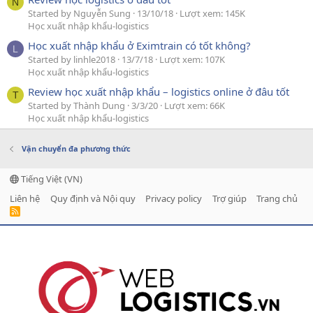
N
Started by Nguyễn Sung
13/10/18
Lượt xem: 145K
Học xuất nhập khẩu-logistics
Học xuất nhập khẩu ở Eximtrain có tốt không?
L
Started by linhle2018
13/7/18
Lượt xem: 107K
Học xuất nhập khẩu-logistics
Review học xuất nhập khẩu – logistics online ở đâu tốt
T
Started by Thành Dung
3/3/20
Lượt xem: 66K
Học xuất nhập khẩu-logistics
Vận chuyển đa phương thức
Tiếng Việt (VN)
Liên hệ
Quy định và Nội quy
Privacy policy
Trợ giúp
Trang chủ
R
S
S