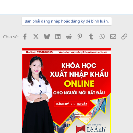
Bạn phải đăng nhập hoặc đăng ký để bình luận.
Facebook
X
Bluesky
LinkedIn
Reddit
Pinterest
Tumblr
WhatsApp
Email
Li
Chia sẻ: