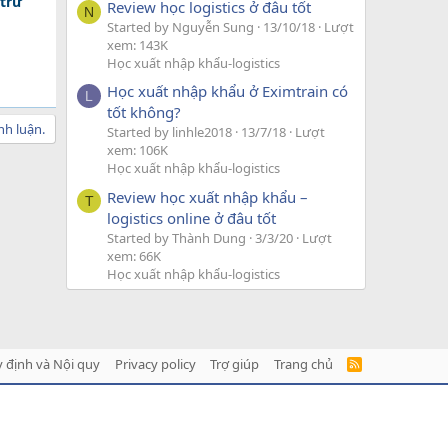
 trừ
Review học logistics ở đâu tốt
N
Started by Nguyễn Sung
13/10/18
Lượt
xem: 143K
Học xuất nhập khẩu-logistics
Học xuất nhập khẩu ở Eximtrain có
L
tốt không?
nh luận.
Started by linhle2018
13/7/18
Lượt
xem: 106K
Học xuất nhập khẩu-logistics
Review học xuất nhập khẩu –
T
logistics online ở đâu tốt
Started by Thành Dung
3/3/20
Lượt
xem: 66K
Học xuất nhập khẩu-logistics
 định và Nội quy
Privacy policy
Trợ giúp
Trang chủ
R
S
S