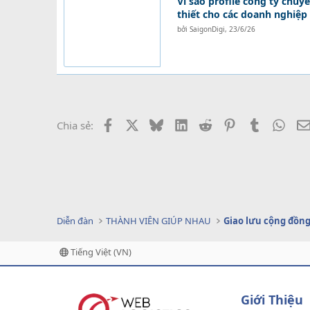
Vì sao profile công ty chuyê
thiết cho các doanh nghiệp 
bởi
SaigonDigi
,
23/6/26
Facebook
X
Bluesky
LinkedIn
Reddit
Pinterest
Tumblr
What
Chia sẻ:
Diễn đàn
THÀNH VIÊN GIÚP NHAU
Giao lưu cộng đồn
Tiếng Việt (VN)
Giới Thiệu