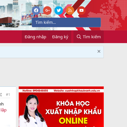
Đăng nhập
Đăng ký
Tìm kiếm
#1
nh
 lập