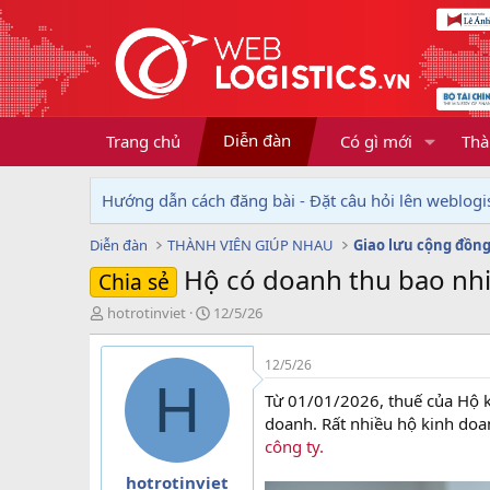
Diễn đàn
Trang chủ
Có gì mới
Thà
Hướng dẫn cách đăng bài - Đặt câu hỏi lên weblogis
Diễn đàn
THÀNH VIÊN GIÚP NHAU
Giao lưu cộng đồn
Hộ có doanh thu bao nhi
Chia sẻ
T
N
hotrotinviet
12/5/26
h
g
r
à
12/5/26
e
y
H
a
g
Từ 01/01/2026, thuế của Hộ k
d
ử
doanh. Rất nhiều hộ kinh doa
s
i
công ty.
t
a
hotrotinviet
r