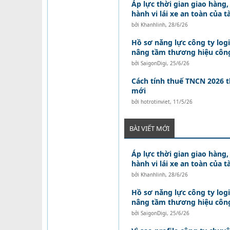
Áp lực thời gian giao hàng
hành vi lái xe an toàn của tà
bởi
Khanhlinh
,
28/6/26
Hồ sơ năng lực công ty log
nâng tầm thương hiệu công
bởi
SaigonDigi
,
25/6/26
Cách tính thuế TNCN 2026 
mới
bởi
hotrotinviet
,
11/5/26
BÀI VIẾT MỚI
Áp lực thời gian giao hàng
hành vi lái xe an toàn của tà
bởi
Khanhlinh
,
28/6/26
Hồ sơ năng lực công ty log
nâng tầm thương hiệu công
bởi
SaigonDigi
,
25/6/26