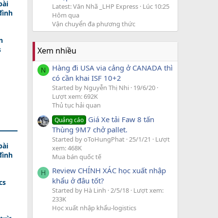
bài
Latest: Văn Nhã _LHP Express
Lúc 10:25
đình
Hôm qua
Vận chuyển đa phương thức
n
s
Xem nhiều
Hàng đi USA via cảng ở CANADA thì
N
có cần khai ISF 10+2
Started by Nguyễn Thị Nhi
19/6/20
Lượt xem: 692K
Thủ tục hải quan
Giá Xe tải Faw 8 tấn
Quảng cáo
Thùng 9M7 chở pallet.
Started by oToHungPhat
25/1/21
Lượt
bài
xem: 468K
đình
Mua bán quốc tế
Review CHÍNH XÁC học xuất nhập
H
khẩu ở đâu tốt?
cs
Started by Hà Linh
2/5/18
Lượt xem:
233K
Học xuất nhập khẩu-logistics