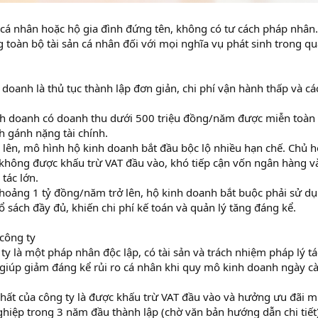
cá nhân hoặc hộ gia đình đứng tên, không có tư cách pháp nhân
 toàn bộ tài sản cá nhân đối với mọi nghĩa vụ phát sinh trong qu
doanh là thủ tục thành lập đơn giản, chi phí vận hành thấp và cá
inh doanh có doanh thu dưới 500 triệu đồng/năm được miễn toàn
h gánh nặng tài chính.
g lên, mô hình hộ kinh doanh bắt đầu bộc lộ nhiều hạn chế. Chủ h
o, không được khấu trừ VAT đầu vào, khó tiếp cận vốn ngân hàng v
 tác lớn.
hoảng 1 tỷ đồng/năm trở lên, hộ kinh doanh bắt buộc phải sử d
ổ sách đầy đủ, khiến chi phí kế toán và quản lý tăng đáng kể.
 công ty
ty là một pháp nhân độc lập, có tài sản và trách nhiệm pháp lý t
y giúp giảm đáng kể rủi ro cá nhân khi quy mô kinh doanh ngày c
nhất của công ty là được khấu trừ VAT đầu vào và hưởng ưu đãi m
iệp trong 3 năm đầu thành lập (chờ văn bản hướng dẫn chi tiết)