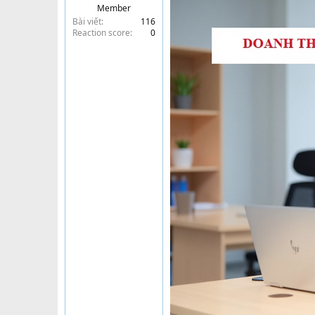
Member
t
Bài viết
116
e
Reaction score
0
r