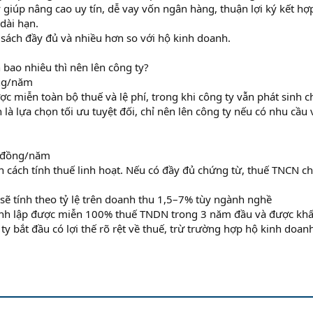
giúp nâng cao uy tín, dễ vay vốn ngân hàng, thuận lợi ký kết hợ
dài hạn.
 sách đầy đủ và nhiều hơn so với hộ kinh doanh.
bao nhiêu thì nên lên công ty?
ồng/năm
 miễn toàn bộ thuế và lệ phí, trong khi công ty vẫn phát sinh ch
 là lựa chọn tối ưu tuyệt đối, chỉ nên lên công ty nếu có nhu cầu 
ỷ đồng/năm
 cách tính thuế linh hoạt. Nếu có đầy đủ chứng từ, thuế TNCN ch
sẽ tính theo tỷ lệ trên doanh thu 1,5–7% tùy ngành nghề
hành lập được miễn 100% thuế TNDN trong 3 năm đầu và được khấ
ty bắt đầu có lợi thế rõ rệt về thuế, trừ trường hợp hộ kinh doan