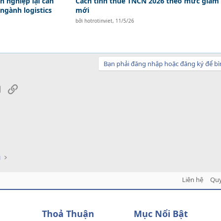
n nghiệp lại cần
Cách tính thuế TNCN 2026 theo mức giảm
ngành logistics
mới
bởi
hotrotinviet
,
11/5/26
Bạn phải đăng nhập hoặc đăng ký để bì
sApp
Email
Link
g
Liên hệ
Quy
Thoả Thuận
Mục Nổi Bật