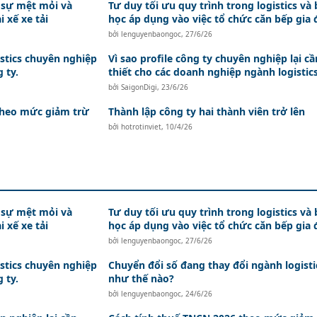
, sự mệt mỏi và
Tư duy tối ưu quy trình trong logistics và 
i xế xe tải
học áp dụng vào việc tổ chức căn bếp gia 
bởi
lenguyenbaongoc
,
27/6/26
istics chuyên nghiệp
Vì sao profile công ty chuyên nghiệp lại cầ
 ty.
thiết cho các doanh nghiệp ngành logistic
bởi
SaigonDigi
,
23/6/26
theo mức giảm trừ
Thành lập công ty hai thành viên trở lên
bởi
hotrotinviet
,
10/4/26
, sự mệt mỏi và
Tư duy tối ưu quy trình trong logistics và 
i xế xe tải
học áp dụng vào việc tổ chức căn bếp gia 
bởi
lenguyenbaongoc
,
27/6/26
istics chuyên nghiệp
Chuyển đổi số đang thay đổi ngành logisti
 ty.
như thế nào?
bởi
lenguyenbaongoc
,
24/6/26