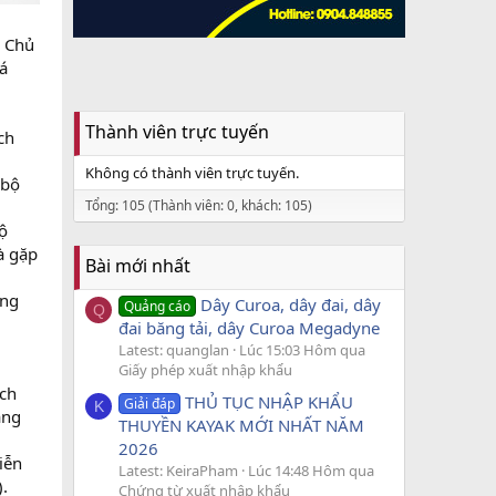
. Chủ
á
Thành viên trực tuyến
ch
Không có thành viên trực tuyến.
 bộ
Tổng: 105 (Thành viên: 0, khách: 105)
ộ
à gặp
Bài mới nhất
ụng
Dây Curoa, dây đai, dây
Quảng cáo
Q
đai băng tải, dây Curoa Megadyne
Latest: quanglan
Lúc 15:03 Hôm qua
Giấy phép xuất nhập khẩu
ách
THỦ TỤC NHẬP KHẨU
Giải đáp
K
àng
THUYỀN KAYAK MỚI NHẤT NĂM
2026
iễn
Latest: KeiraPham
Lúc 14:48 Hôm qua
.
Chứng từ xuất nhập khẩu