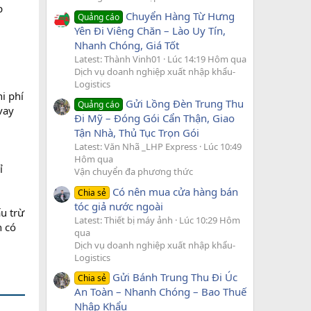
p
Chuyển Hàng Từ Hưng
Quảng cáo
Yên Đi Viêng Chăn – Lào Uy Tín,
Nhanh Chóng, Giá Tốt
Latest: Thành Vinh01
Lúc 14:19 Hôm qua
Dịch vụ doanh nghiệp xuất nhập khẩu-
Logistics
i phí
Gửi Lồng Đèn Trung Thu
Quảng cáo
vay
Đi Mỹ – Đóng Gói Cẩn Thận, Giao
Tận Nhà, Thủ Tục Trọn Gói
Latest: Văn Nhã _LHP Express
Lúc 10:49
Hôm qua
ỉ
Vận chuyển đa phương thức
Có nên mua cửa hàng bán
Chia sẻ
tóc giả nước ngoài
u trừ
Latest: Thiết bị máy ảnh
Lúc 10:29 Hôm
h có
qua
Dịch vụ doanh nghiệp xuất nhập khẩu-
Logistics
Gửi Bánh Trung Thu Đi Úc
Chia sẻ
An Toàn – Nhanh Chóng – Bao Thuế
Nhập Khẩu