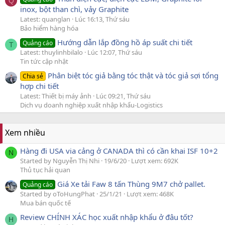
Q
inox, bột than chì, vảy Graphite
Latest: quanglan
Lúc 16:13, Thứ sáu
Bảo hiểm hàng hóa
Hướng dẫn lắp đồng hồ áp suất chi tiết
Quảng cáo
T
Latest: thuylinhbilalo
Lúc 12:07, Thứ sáu
Tin tức cập nhật
Phân biệt tóc giả bằng tóc thật và tóc giả sợi tổng
Chia sẻ
hợp chi tiết
Latest: Thiết bị máy ảnh
Lúc 09:21, Thứ sáu
Dịch vụ doanh nghiệp xuất nhập khẩu-Logistics
Xem nhiều
Hàng đi USA via cảng ở CANADA thì có cần khai ISF 10+2
N
Started by Nguyễn Thị Nhi
19/6/20
Lượt xem: 692K
Thủ tục hải quan
Giá Xe tải Faw 8 tấn Thùng 9M7 chở pallet.
Quảng cáo
Started by oToHungPhat
25/1/21
Lượt xem: 468K
Mua bán quốc tế
Review CHÍNH XÁC học xuất nhập khẩu ở đâu tốt?
H