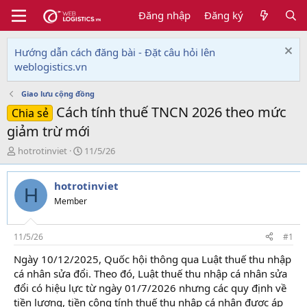
Đăng nhập
Đăng ký
Hướng dẫn cách đăng bài - Đặt câu hỏi lên
weblogistics.vn
Giao lưu cộng đồng
Cách tính thuế TNCN 2026 theo mức
Chia sẻ
giảm trừ mới
T
N
hotrotinviet
11/5/26
h
g
r
à
hotrotinviet
e
y
H
a
g
Member
d
ử
s
i
t
11/5/26
#1
a
Ngày 10/12/2025, Quốc hội thông qua Luật thuế thu nhập
r
cá nhân sửa đổi. Theo đó, Luật thuế thu nhập cá nhân sửa
t
e
đổi có hiệu lực từ ngày 01/7/2026 nhưng các quy định về
r
tiền lương, tiền công tính thuế thu nhập cá nhân được áp