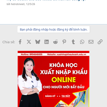
bởi
hotrotinviet
,
12/5/26
Bạn phải đăng nhập hoặc đăng ký để bình luận.
Facebook
X
Bluesky
LinkedIn
Reddit
Pinterest
Tumblr
WhatsApp
Email
Li
Chia sẻ: