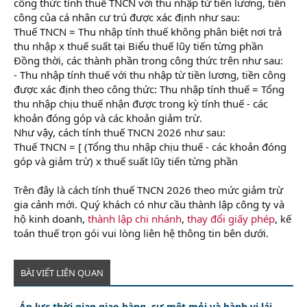
công thức tính thuế TNCN với thu nhập từ tiền lương, tiền
công của cá nhân cư trú được xác định như sau:
Thuế TNCN = Thu nhập tính thuế không phân biệt nơi trả
thu nhập x thuế suất tại Biểu thuế lũy tiến từng phần
Đồng thời, các thành phần trong công thức trên như sau:
- Thu nhập tính thuế với thu nhập từ tiền lương, tiền công
được xác định theo công thức: Thu nhập tính thuế = Tổng
thu nhập chịu thuế nhận được trong kỳ tính thuế - các
khoản đóng góp và các khoản giảm trừ.
Như vậy, cách tính thuế TNCN 2026 như sau:
Thuế TNCN = [ (Tổng thu nhập chịu thuế - các khoản đóng
góp và giảm trừ) x thuế suất lũy tiến từng phần
Trên đây là cách tính thuế TNCN 2026 theo mức giảm trừ
gia cảnh mới. Quý khách có như cầu thành lập công ty và
hộ kinh doanh,
thành lập chi nhánh
,
thay đổi giấy phép
, kế
toán thuế trọn gói vui lòng liên hệ thông tin bên dưới.
BÀI VIẾT LIÊN QUAN
Áp lực thời gian giao hàng, sự mệt mỏi và hành vi lái