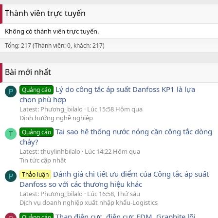
Thành viên trực tuyến
Không có thành viên trực tuyến.
Tổng: 217 (Thành viên: 0, khách: 217)
Bài mới nhất
Lý do công tắc áp suất Danfoss KP1 là lựa
Quảng cáo
P
chọn phù hợp
Latest: Phương_bilalo
Lúc 15:58 Hôm qua
Định hướng nghề nghiệp
Tại sao hệ thống nước nóng cần công tắc dòng
Quảng cáo
T
chảy?
Latest: thuylinhbilalo
Lúc 14:22 Hôm qua
Tin tức cập nhật
Đánh giá chi tiết ưu điểm của Công tắc áp suất
Thảo luận
P
Danfoss so với các thương hiệu khác
Latest: Phương_bilalo
Lúc 16:58, Thứ sáu
Dịch vụ doanh nghiệp xuất nhập khẩu-Logistics
Than điện cực, điện cực EDM, Graphite lõi
Quảng cáo