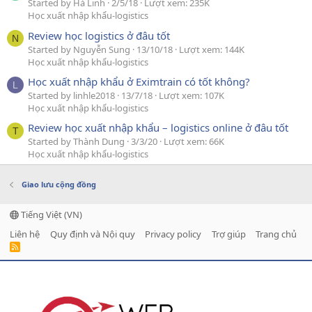
Started by Hà Linh
2/5/18
Lượt xem: 235K
Học xuất nhập khẩu-logistics
Review học logistics ở đâu tốt
N
Started by Nguyễn Sung
13/10/18
Lượt xem: 144K
Học xuất nhập khẩu-logistics
Học xuất nhập khẩu ở Eximtrain có tốt không?
L
Started by linhle2018
13/7/18
Lượt xem: 107K
Học xuất nhập khẩu-logistics
Review học xuất nhập khẩu – logistics online ở đâu tốt
T
Started by Thành Dung
3/3/20
Lượt xem: 66K
Học xuất nhập khẩu-logistics
Giao lưu cộng đồng
Tiếng Việt (VN)
Liên hệ
Quy định và Nội quy
Privacy policy
Trợ giúp
Trang chủ
R
S
S