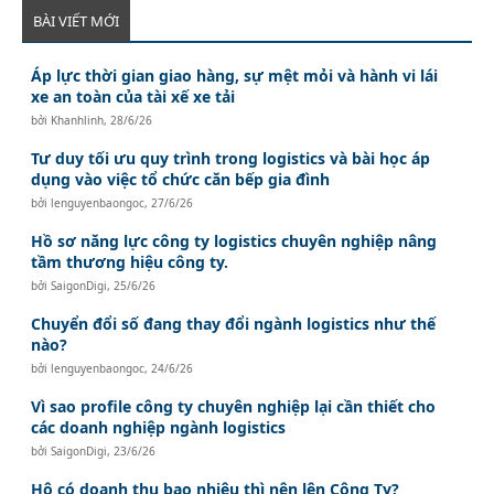
BÀI VIẾT MỚI
Áp lực thời gian giao hàng, sự mệt mỏi và hành vi lái
xe an toàn của tài xế xe tải
bởi
Khanhlinh
,
28/6/26
Tư duy tối ưu quy trình trong logistics và bài học áp
dụng vào việc tổ chức căn bếp gia đình
bởi
lenguyenbaongoc
,
27/6/26
Hồ sơ năng lực công ty logistics chuyên nghiệp nâng
tầm thương hiệu công ty.
bởi
SaigonDigi
,
25/6/26
Chuyển đổi số đang thay đổi ngành logistics như thế
nào?
bởi
lenguyenbaongoc
,
24/6/26
Vì sao profile công ty chuyên nghiệp lại cần thiết cho
các doanh nghiệp ngành logistics
bởi
SaigonDigi
,
23/6/26
Hộ có doanh thu bao nhiêu thì nên lên Công Ty?