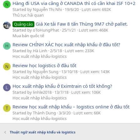
Hàng đi USA via cảng ở CANADA thì có cần khai ISF 10+2
N
Started by Nguyễn Thị Nhi
19/6/20
Lượt xem: 692K
Thủ tục hải quan
Giá Xe tải Faw 8 tấn Thùng 9M7 chở pallet.
Quảng cáo
Started by oToHungPhat
25/1/21
Lượt xem: 468K
Mua bán quốc tế
Review CHÍNH XÁC học xuất nhập khẩu ở đâu tốt?
H
Started by Hà Linh
2/5/18
Lượt xem: 233K
Học xuất nhập khẩu-logistics
Review học logistics ở đâu tốt
N
Started by Nguyễn Sung
13/10/18
Lượt xem: 143K
Học xuất nhập khẩu-logistics
Học xuất nhập khẩu ở Eximtrain có tốt không?
L
Started by linhle2018
13/7/18
Lượt xem: 106K
Học xuất nhập khẩu-logistics
Review học xuất nhập khẩu – logistics online ở đâu tốt
T
Started by Thành Dung
3/3/20
Lượt xem: 66K
Học xuất nhập khẩu-logistics
Thuật ngữ xuất nhập khẩu và logistics