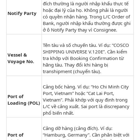
đích thường là người nhập khẩu thực tế
hoặc đại lý của họ. Không phải là người
Notify Party
có quyền nhận hàng. Trong L/C Order of
Bank, người nhập khẩu thường được ghi
ở ô Notify Party thay vì Consignee.
Tên tàu và số chuyến tàu. Ví dụ: “COSCO
SHIPPING UNIVERSE V.120E”. Cần kiểm
Vessel &
tra khớp với Booking Confirmation từ
Voyage No.
hãng tàu. Thay đổi khi hàng bị
transhipment (chuyển tàu).
Cảng bốc hàng. Ví dụ: “Ho Chi Minh City
Port, Vietnam” hoặc “Cat Lai Port,
Port of
Vietnam”. Phải khớp với quy định trong
Loading (POL)
L/C về cảng xuất. Sai port là discrepancy
phổ biến nhất.
Cảng dỡ hàng (cảng đích). Ví dụ:
Port of
“Hamburg, Germany”. Cần phân biệt với