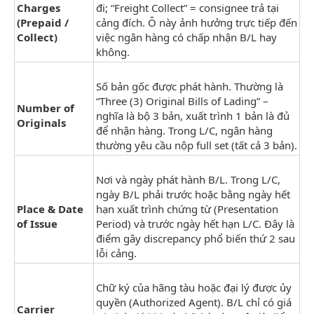
Charges
đi; “Freight Collect” = consignee trả tại
(Prepaid /
cảng đích. Ô này ảnh hưởng trực tiếp đến
Collect)
việc ngân hàng có chấp nhận B/L hay
không.
Số bản gốc được phát hành. Thường là
“Three (3) Original Bills of Lading” –
Number of
nghĩa là bộ 3 bản, xuất trình 1 bản là đủ
Originals
để nhận hàng. Trong L/C, ngân hàng
thường yêu cầu nộp full set (tất cả 3 bản).
Nơi và ngày phát hành B/L. Trong L/C,
ngày B/L phải trước hoặc bằng ngày hết
Place & Date
hạn xuất trình chứng từ (Presentation
of Issue
Period) và trước ngày hết hạn L/C. Đây là
điểm gây discrepancy phổ biến thứ 2 sau
lỗi cảng.
Chữ ký của hãng tàu hoặc đại lý được ủy
quyền (Authorized Agent). B/L chỉ có giá
Carrier