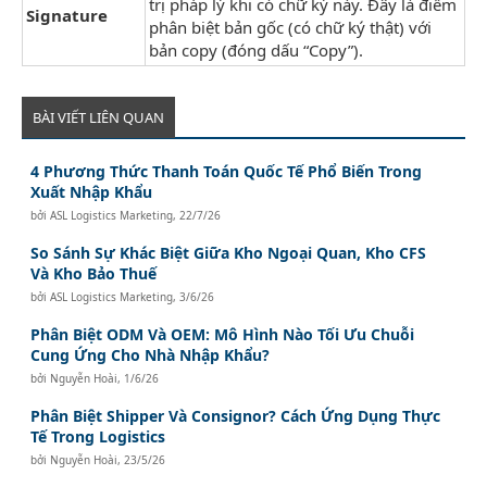
trị pháp lý khi có chữ ký này. Đây là điểm
Signature
phân biệt bản gốc (có chữ ký thật) với
bản copy (đóng dấu “Copy”).
BÀI VIẾT LIÊN QUAN
4 Phương Thức Thanh Toán Quốc Tế Phổ Biến Trong
Xuất Nhập Khẩu
bởi
ASL Logistics Marketing
,
22/7/26
So Sánh Sự Khác Biệt Giữa Kho Ngoại Quan, Kho CFS
Và Kho Bảo Thuế
bởi
ASL Logistics Marketing
,
3/6/26
Phân Biệt ODM Và OEM: Mô Hình Nào Tối Ưu Chuỗi
Cung Ứng Cho Nhà Nhập Khẩu?
bởi
Nguyễn Hoài
,
1/6/26
Phân Biệt Shipper Và Consignor? Cách Ứng Dụng Thực
Tế Trong Logistics
bởi
Nguyễn Hoài
,
23/5/26