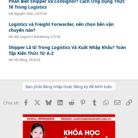
Phân Biệt Shipper Và Consignor? Cách Ứng Dụng Thực
Tế Trong Logistics
bởi
Nguyễn Hoài
,
23/5/26
Logistics và Freight Forwarder, nên chọn bên vận
chuyển nào?
bởi
ASL Logistics Marketing
,
6/5/26
Shipper Là Gì Trong Logistics Và Xuất Nhập Khẩu? Toàn
Tập Kiến Thức Từ A-Z
bởi
Hồ Hồng
,
29/4/26
Bạn phải đăng nhập hoặc đăng ký để bình luận.
Facebook
X
Bluesky
LinkedIn
Reddit
Pinterest
Tumblr
WhatsApp
Email
Li
Chia sẻ: