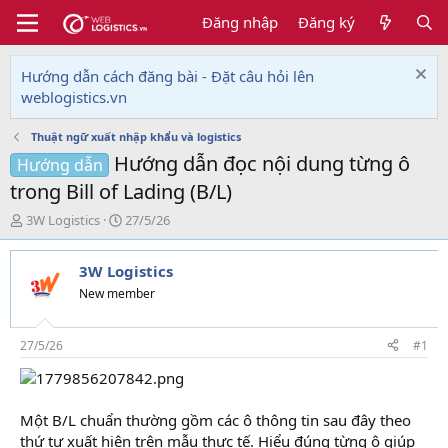
Đăng nhập
Đăng ký
Hướng dẫn cách đăng bài - Đặt câu hỏi lên
weblogistics.vn
Thuật ngữ xuất nhập khẩu và logistics
Hướng dẫn đọc nội dung từng ô
Hướng dẫn
trong Bill of Lading (B/L)
T
N
3W Logistics
27/5/26
h
g
r
à
3W Logistics
e
y
a
g
New member
d
ử
s
i
t
27/5/26
#1
a
r
t
e
Một B/L chuẩn thường gồm các ô thông tin sau đây theo
r
thứ tự xuất hiện trên mẫu thực tế. Hiểu đúng từng ô giúp