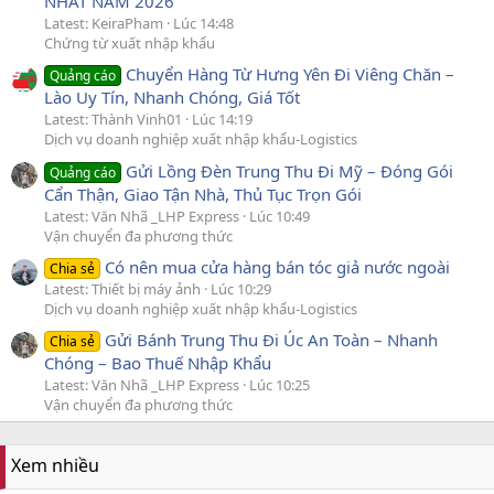
NHẤT NĂM 2026
Latest: KeiraPham
Lúc 14:48
Chứng từ xuất nhập khẩu
Chuyển Hàng Từ Hưng Yên Đi Viêng Chăn –
Quảng cáo
Lào Uy Tín, Nhanh Chóng, Giá Tốt
Latest: Thành Vinh01
Lúc 14:19
Dịch vụ doanh nghiệp xuất nhập khẩu-Logistics
Gửi Lồng Đèn Trung Thu Đi Mỹ – Đóng Gói
Quảng cáo
Cẩn Thận, Giao Tận Nhà, Thủ Tục Trọn Gói
Latest: Văn Nhã _LHP Express
Lúc 10:49
Vận chuyển đa phương thức
Có nên mua cửa hàng bán tóc giả nước ngoài
Chia sẻ
Latest: Thiết bị máy ảnh
Lúc 10:29
Dịch vụ doanh nghiệp xuất nhập khẩu-Logistics
Gửi Bánh Trung Thu Đi Úc An Toàn – Nhanh
Chia sẻ
Chóng – Bao Thuế Nhập Khẩu
Latest: Văn Nhã _LHP Express
Lúc 10:25
Vận chuyển đa phương thức
Xem nhiều