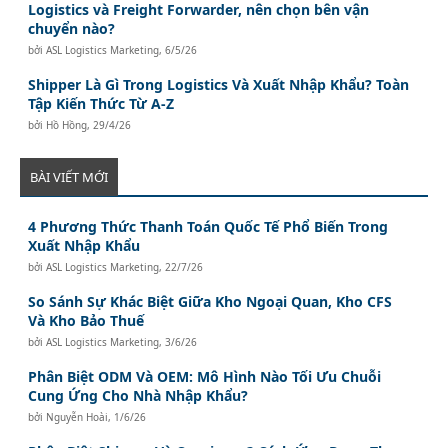
Logistics và Freight Forwarder, nên chọn bên vận
chuyển nào?
bởi
ASL Logistics Marketing
,
6/5/26
Shipper Là Gì Trong Logistics Và Xuất Nhập Khẩu? Toàn
Tập Kiến Thức Từ A-Z
bởi
Hồ Hồng
,
29/4/26
BÀI VIẾT MỚI
4 Phương Thức Thanh Toán Quốc Tế Phổ Biến Trong
Xuất Nhập Khẩu
bởi
ASL Logistics Marketing
,
22/7/26
So Sánh Sự Khác Biệt Giữa Kho Ngoại Quan, Kho CFS
Và Kho Bảo Thuế
bởi
ASL Logistics Marketing
,
3/6/26
Phân Biệt ODM Và OEM: Mô Hình Nào Tối Ưu Chuỗi
Cung Ứng Cho Nhà Nhập Khẩu?
bởi
Nguyễn Hoài
,
1/6/26