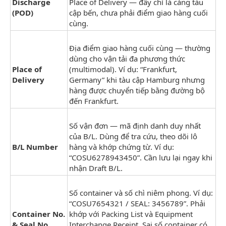
Discharge
Place of Delivery — đây chỉ là cảng tàu
(POD)
cập bến, chưa phải điểm giao hàng cuối
cùng.
Địa điểm giao hàng cuối cùng — thường
dùng cho vận tải đa phương thức
Place of
(multimodal). Ví dụ: “Frankfurt,
Delivery
Germany” khi tàu cập Hamburg nhưng
hàng được chuyển tiếp bằng đường bộ
đến Frankfurt.
Số vận đơn — mã định danh duy nhất
của B/L. Dùng để tra cứu, theo dõi lô
B/L Number
hàng và khớp chứng từ. Ví dụ:
“COSU6278943450”. Cần lưu lại ngay khi
nhận Draft B/L.
Số container và số chì niêm phong. Ví dụ:
“COSU7654321 / SEAL: 3456789”. Phải
Container No.
khớp với Packing List và Equipment
& Seal No.
Interchange Receipt. Sai số container có