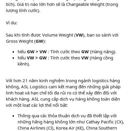
tích). Giá trị nào lớn hơn sẽ là Chargeable Weight (trọng
lượng tính cước).
Ví dụ:
Sau khi tính được Volume Weight (
VW
), bạn so sánh với
Gross Weight (
GW
):
Nếu
GW > VW
: Tính cước theo
GW
(Hàng nặng).
Nếu
VW > GW
: Tính cước theo
VW
(Hàng cồng
kềnh).
Với hơn 21 năm kinh nghiệm trong ngành logistics hàng
không, ASL Logistics cam kết mang đến những giải pháp
linh hoạt và hạn chế tối đa rủi ro có thể xảy đến đối với
khách hàng. ASL cung cấp dịch vụ hàng không toàn diện
với một loạt các lợi thế nổi bật:
Thông qua các thỏa thuận dịch vụ đã thiết lập với
những hãng hàng không lớn như Cathay Pacific (CX),
China Airlines (CI), Korea Air (KE), China Southern