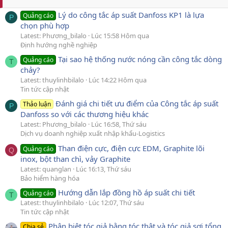
Lý do công tắc áp suất Danfoss KP1 là lựa
Quảng cáo
P
chọn phù hợp
Latest: Phương_bilalo
Lúc 15:58 Hôm qua
Định hướng nghề nghiệp
Tại sao hệ thống nước nóng cần công tắc dòng
Quảng cáo
T
chảy?
Latest: thuylinhbilalo
Lúc 14:22 Hôm qua
Tin tức cập nhật
Đánh giá chi tiết ưu điểm của Công tắc áp suất
Thảo luận
P
Danfoss so với các thương hiệu khác
Latest: Phương_bilalo
Lúc 16:58, Thứ sáu
Dịch vụ doanh nghiệp xuất nhập khẩu-Logistics
Than điện cực, điện cực EDM, Graphite lõi
Quảng cáo
Q
inox, bột than chì, vảy Graphite
Latest: quanglan
Lúc 16:13, Thứ sáu
Bảo hiểm hàng hóa
Hướng dẫn lắp đồng hồ áp suất chi tiết
Quảng cáo
T
Latest: thuylinhbilalo
Lúc 12:07, Thứ sáu
Tin tức cập nhật
Phân biệt tóc giả bằng tóc thật và tóc giả sợi tổng
Chia sẻ