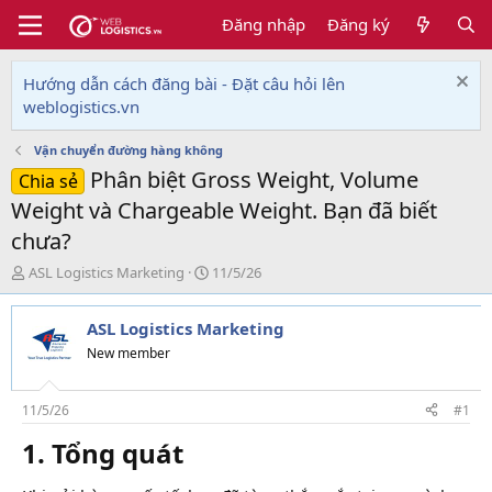
Đăng nhập
Đăng ký
Hướng dẫn cách đăng bài - Đặt câu hỏi lên
weblogistics.vn
Vận chuyển đường hàng không
Phân biệt Gross Weight, Volume
Chia sẻ
Weight và Chargeable Weight. Bạn đã biết
chưa?
T
N
ASL Logistics Marketing
11/5/26
h
g
r
à
ASL Logistics Marketing
e
y
a
g
New member
d
ử
s
i
t
11/5/26
#1
a
1. Tổng quát
r
t
e