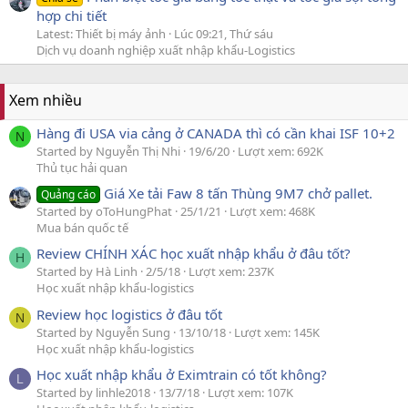
hợp chi tiết
Latest: Thiết bị máy ảnh
Lúc 09:21, Thứ sáu
Dịch vụ doanh nghiệp xuất nhập khẩu-Logistics
Xem nhiều
Hàng đi USA via cảng ở CANADA thì có cần khai ISF 10+2
N
Started by Nguyễn Thị Nhi
19/6/20
Lượt xem: 692K
Thủ tục hải quan
Giá Xe tải Faw 8 tấn Thùng 9M7 chở pallet.
Quảng cáo
Started by oToHungPhat
25/1/21
Lượt xem: 468K
Mua bán quốc tế
Review CHÍNH XÁC học xuất nhập khẩu ở đâu tốt?
H
Started by Hà Linh
2/5/18
Lượt xem: 237K
Học xuất nhập khẩu-logistics
Review học logistics ở đâu tốt
N
Started by Nguyễn Sung
13/10/18
Lượt xem: 145K
Học xuất nhập khẩu-logistics
Học xuất nhập khẩu ở Eximtrain có tốt không?
L
Started by linhle2018
13/7/18
Lượt xem: 107K