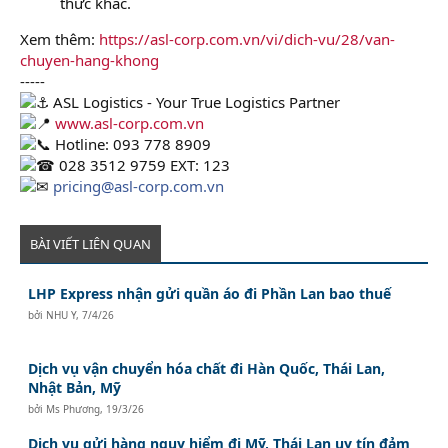
thức khác.
Xem thêm:
https://asl-corp.com.vn/vi/dich-vu/28/van-
chuyen-hang-khong
-----
ASL Logistics - Your True Logistics Partner
www.asl-corp.com.vn
Hotline: 093 778 8909
028 3512 9759 EXT: 123
pricing@asl-corp.com.vn
BÀI VIẾT LIÊN QUAN
LHP Express nhận gửi quần áo đi Phần Lan bao thuế
bởi
NHU Y
,
7/4/26
Dịch vụ vận chuyển hóa chất đi Hàn Quốc, Thái Lan,
Nhật Bản, Mỹ
bởi
Ms Phương
,
19/3/26
Dịch vụ gửi hàng nguy hiểm đi Mỹ, Thái Lan uy tín đảm