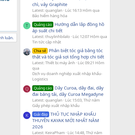
chì, vảy Graphite
Latest: quanglan
Lúc 16:13 Hôm qua
Bảo hiểm hàng hóa
Hướng dẫn lắp đồng hồ
Quảng cáo
T
áp suất chi tiết
Latest: thuylinhbilalo
Lúc 12:07 Hôm qua
nh luận.
Tin tức cập nhật
Phân biệt tóc giả bằng tóc
Chia sẻ
thật và tóc giả sợi tổng hợp chi tiết
Latest: Thiết bị máy ảnh
Lúc 09:21 Hôm
qua
Dịch vụ doanh nghiệp xuất nhập khẩu-
Logistics
Dây Curoa, dây đai, dây
Quảng cáo
Q
đai băng tải, dây Curoa Megadyne
Latest: quanglan
Lúc 15:03, Thứ năm
Giấy phép xuất nhập khẩu
THỦ TỤC NHẬP KHẨU
Giải đáp
K
THUYỀN KAYAK MỚI NHẤT NĂM
2026
Latest: KeiraPham
Lúc 14:48, Thứ năm