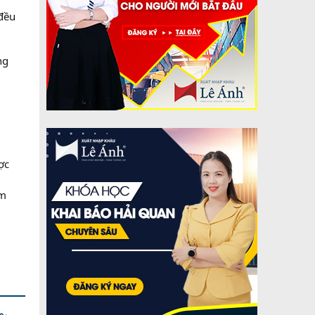
đều
ng
ợc
m