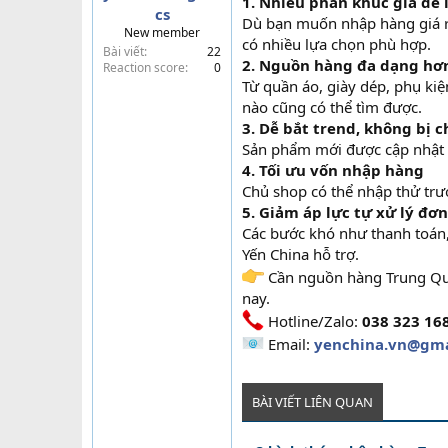
1. Nhiều phân khúc giá để 
cs
t
Dù bạn muốn nhập hàng giá rẻ
New member
e
có nhiều lựa chọn phù hợp.
Bài viết
22
r
2. Nguồn hàng đa dạng hơ
Reaction score
0
Từ quần áo, giày dép, phụ kiệ
nào cũng có thể tìm được.
3. Dễ bắt trend, không bị 
Sản phẩm mới được cập nhật li
4. Tối ưu vốn nhập hàng
Chủ shop có thể nhập thử trướ
5. Giảm áp lực tự xử lý đơ
Các bước khó như thanh toán, 
Yến China hỗ trợ.
Cần nguồn hàng Trung Quốc
nay.
Hotline/Zalo:
038 323 16
Email:
yenchina.vn@gma
BÀI VIẾT LIÊN QUAN