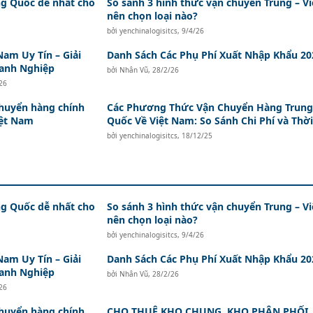
ng Quốc dễ nhất cho
So sánh 3 hình thức vận chuyển Trung – Vi
nên chọn loại nào?
bởi
yenchinalogisitcs
,
9/4/26
am Uy Tín – Giải
Danh Sách Các Phụ Phí Xuất Nhập Khẩu 20
oanh Nghiệp
bởi
Nhân Vũ
,
28/2/26
26
huyển hàng chính
Các Phương Thức Vận Chuyển Hàng Trung
iệt Nam
Quốc Về Việt Nam: So Sánh Chi Phí và Thời
bởi
yenchinalogisitcs
,
18/12/25
ng Quốc dễ nhất cho
So sánh 3 hình thức vận chuyển Trung – Vi
nên chọn loại nào?
bởi
yenchinalogisitcs
,
9/4/26
am Uy Tín – Giải
Danh Sách Các Phụ Phí Xuất Nhập Khẩu 20
oanh Nghiệp
bởi
Nhân Vũ
,
28/2/26
26
huyển hàng chính
CHO THUÊ KHO CHUNG, KHO PHÂN PHỐI,