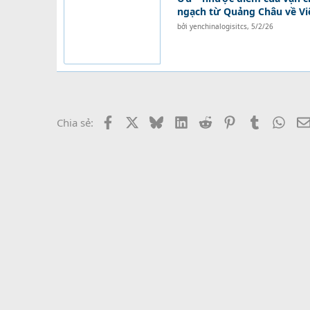
ngạch từ Quảng Châu về V
bởi
yenchinalogisitcs
,
5/2/26
Facebook
X
Bluesky
LinkedIn
Reddit
Pinterest
Tumblr
What
Chia sẻ: