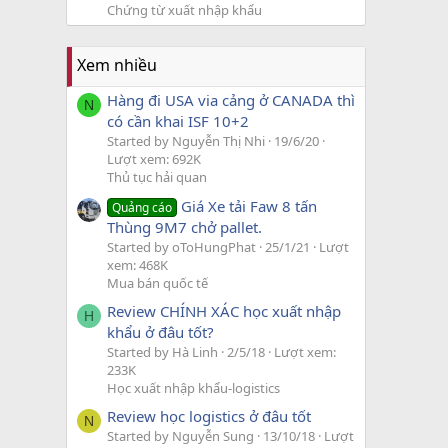
Chứng từ xuất nhập khẩu
Xem nhiều
Hàng đi USA via cảng ở CANADA thì
N
có cần khai ISF 10+2
Started by Nguyễn Thị Nhi
19/6/20
Lượt xem: 692K
Thủ tục hải quan
Giá Xe tải Faw 8 tấn
Quảng cáo
Thùng 9M7 chở pallet.
Started by oToHungPhat
25/1/21
Lượt
xem: 468K
Mua bán quốc tế
Review CHÍNH XÁC học xuất nhập
H
khẩu ở đâu tốt?
Started by Hà Linh
2/5/18
Lượt xem:
233K
Học xuất nhập khẩu-logistics
Review học logistics ở đâu tốt
N
Started by Nguyễn Sung
13/10/18
Lượt