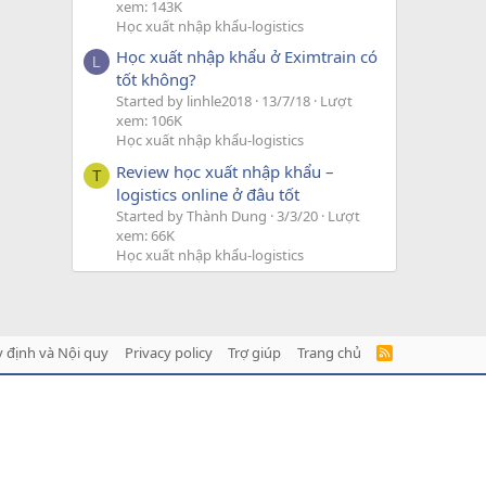
xem: 143K
Học xuất nhập khẩu-logistics
Học xuất nhập khẩu ở Eximtrain có
L
tốt không?
Started by linhle2018
13/7/18
Lượt
xem: 106K
Học xuất nhập khẩu-logistics
Review học xuất nhập khẩu –
T
logistics online ở đâu tốt
Started by Thành Dung
3/3/20
Lượt
xem: 66K
Học xuất nhập khẩu-logistics
 định và Nội quy
Privacy policy
Trợ giúp
Trang chủ
R
S
S