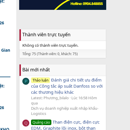
ệt:
26
Thành viên trực tuyến
Không có thành viên trực tuyến.
 Gian
Tổng: 75 (Thành viên: 0, khách: 75)
Bài mới nhất
Đánh giá chi tiết ưu điểm
Thảo luận
P
ệt:
của Công tắc áp suất Danfoss so với
các thương hiệu khác
Latest: Phương_bilalo
Lúc 16:58 Hôm
qua
26
Dịch vụ doanh nghiệp xuất nhập khẩu-
Logistics
Than điện cực, điện cực
Quảng cáo
Q
EDM, Graphite lõi inox, bột than
 KHO