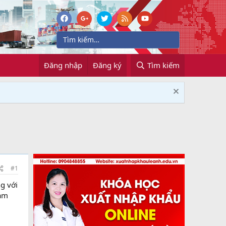
Đăng nhập
Đăng ký
Tìm kiếm
#1
g với
iảm