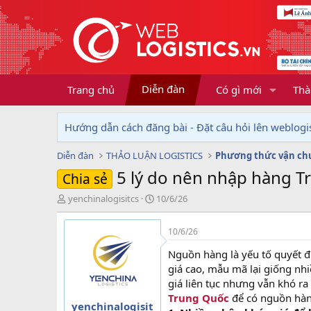
Diễn đàn
Trang chủ
Có gì mới
Thà
Hướng dẫn cách đăng bài - Đặt câu hỏi lên weblogis
Diễn đàn
THẢO LUẬN LOGISTICS
Phương thức vận ch
5 lý do nên nhập hàng 
Chia sẻ
T
N
yenchinalogisitcs
10/6/26
h
g
r
à
10/6/26
e
y
a
g
Nguồn hàng là yếu tố quyết đ
d
ử
giá cao, mẫu mã lại giống nhi
s
i
giá liên tục nhưng vẫn khó r
t
Trung Quốc
để có nguồn hàng
a
yenchinalogisit
r