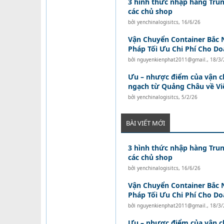
3 hình thức nhập hàng Tru
các chủ shop
bởi
yenchinalogisitcs
,
16/6/26
Vận Chuyển Container Bắc N
Pháp Tối Ưu Chi Phí Cho D
bởi
nguyenkienphat2011@gmail.
,
18/3/
Ưu – nhược điểm của vận c
ngạch từ Quảng Châu về V
bởi
yenchinalogisitcs
,
5/2/26
BÀI VIẾT MỚI
3 hình thức nhập hàng Tru
các chủ shop
bởi
yenchinalogisitcs
,
16/6/26
Vận Chuyển Container Bắc N
Pháp Tối Ưu Chi Phí Cho D
bởi
nguyenkienphat2011@gmail.
,
18/3/
Ưu – nhược điểm của vận c