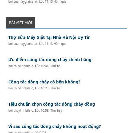
bởi
suamaygiatsalat
,
Lúc 11:13 Hôm qua
BÀI VIẾT MỚI
Thợ Sửa Máy Giặt Tại Nhà Hà Nội Uy Tín
bởi
suamaygiatsalat
,
Lúc 11:13 Hôm qua
Ưu điểm công tắc dòng chảy chính hãng
bởi
thuylinhbilalo
,
Lúc 10:46, Thứ ba
Công tắc dòng chảy có bền không?
bởi
thuylinhbilalo
,
Lúc 10:23, Thứ hai
Tiêu chuẩn chọn công tắc dòng chảy đồng
bởi
thuylinhbilalo
,
Lúc 10:59, Thứ bảy
Vì sao công tắc dòng chảy không hoạt động?
bởi
thuylinhbilalo
,
29/7/26