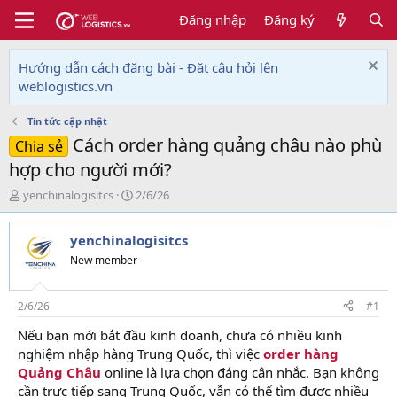
Đăng nhập
Đăng ký
Hướng dẫn cách đăng bài - Đặt câu hỏi lên
weblogistics.vn
Tin tức cập nhật
Cách order hàng quảng châu nào phù
Chia sẻ
hợp cho người mới?
T
N
yenchinalogisitcs
2/6/26
h
g
r
à
yenchinalogisitcs
e
y
a
g
New member
d
ử
s
i
t
2/6/26
#1
a
Nếu bạn mới bắt đầu kinh doanh, chưa có nhiều kinh
r
nghiệm nhập hàng Trung Quốc, thì việc
order hàng
t
e
Quảng Châu
online là lựa chọn đáng cân nhắc. Bạn không
r
cần trực tiếp sang Trung Quốc, vẫn có thể tìm được nhiều