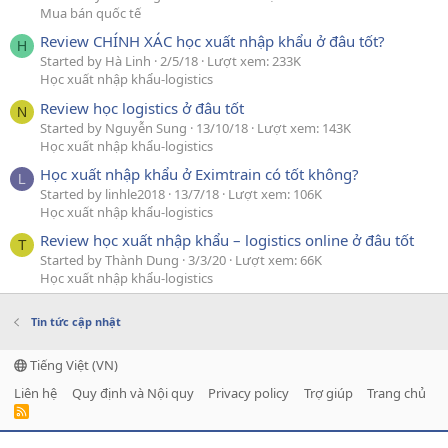
Mua bán quốc tế
Review CHÍNH XÁC học xuất nhập khẩu ở đâu tốt?
H
Started by Hà Linh
2/5/18
Lượt xem: 233K
Học xuất nhập khẩu-logistics
Review học logistics ở đâu tốt
N
Started by Nguyễn Sung
13/10/18
Lượt xem: 143K
Học xuất nhập khẩu-logistics
Học xuất nhập khẩu ở Eximtrain có tốt không?
L
Started by linhle2018
13/7/18
Lượt xem: 106K
Học xuất nhập khẩu-logistics
Review học xuất nhập khẩu – logistics online ở đâu tốt
T
Started by Thành Dung
3/3/20
Lượt xem: 66K
Học xuất nhập khẩu-logistics
Tin tức cập nhật
Tiếng Việt (VN)
Liên hệ
Quy định và Nội quy
Privacy policy
Trợ giúp
Trang chủ
R
S
S