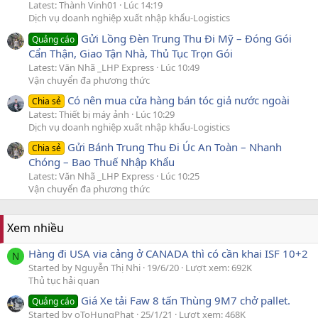
Latest: Thành Vinh01
Lúc 14:19
Dịch vụ doanh nghiệp xuất nhập khẩu-Logistics
Gửi Lồng Đèn Trung Thu Đi Mỹ – Đóng Gói
Quảng cáo
Cẩn Thận, Giao Tận Nhà, Thủ Tục Trọn Gói
Latest: Văn Nhã _LHP Express
Lúc 10:49
Vận chuyển đa phương thức
Có nên mua cửa hàng bán tóc giả nước ngoài
Chia sẻ
Latest: Thiết bị máy ảnh
Lúc 10:29
Dịch vụ doanh nghiệp xuất nhập khẩu-Logistics
Gửi Bánh Trung Thu Đi Úc An Toàn – Nhanh
Chia sẻ
Chóng – Bao Thuế Nhập Khẩu
Latest: Văn Nhã _LHP Express
Lúc 10:25
Vận chuyển đa phương thức
Xem nhiều
Hàng đi USA via cảng ở CANADA thì có cần khai ISF 10+2
N
Started by Nguyễn Thị Nhi
19/6/20
Lượt xem: 692K
Thủ tục hải quan
Giá Xe tải Faw 8 tấn Thùng 9M7 chở pallet.
Quảng cáo
Started by oToHungPhat
25/1/21
Lượt xem: 468K