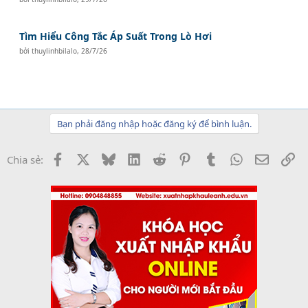
Tìm Hiểu Công Tắc Áp Suất Trong Lò Hơi
bởi
thuylinhbilalo
,
28/7/26
Bạn phải đăng nhập hoặc đăng ký để bình luận.
Facebook
X
Bluesky
LinkedIn
Reddit
Pinterest
Tumblr
WhatsApp
Email
Li
Chia sẻ: