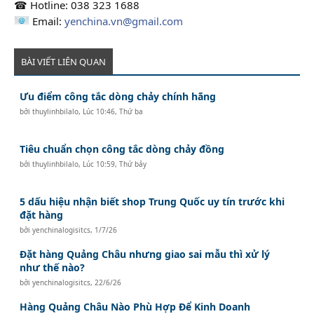
☎ Hotline: 038 323 1688
Email:
yenchina.vn@gmail.com
BÀI VIẾT LIÊN QUAN
Ưu điểm công tắc dòng chảy chính hãng
bởi
thuylinhbilalo
,
Lúc 10:46, Thứ ba
Tiêu chuẩn chọn công tắc dòng chảy đồng
bởi
thuylinhbilalo
,
Lúc 10:59, Thứ bảy
5 dấu hiệu nhận biết shop Trung Quốc uy tín trước khi
đặt hàng
bởi
yenchinalogisitcs
,
1/7/26
Đặt hàng Quảng Châu nhưng giao sai mẫu thì xử lý
như thế nào?
bởi
yenchinalogisitcs
,
22/6/26
Hàng Quảng Châu Nào Phù Hợp Để Kinh Doanh