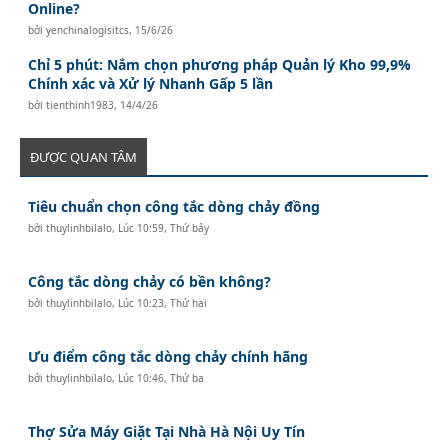
Online?
bởi
yenchinalogisitcs
,
15/6/26
Chỉ 5 phút: Nắm chọn phương pháp Quản lý Kho 99,9%
Chính xác và Xử lý Nhanh Gấp 5 lần
bởi
tienthinh1983
,
14/4/26
ĐƯỢC QUAN TÂM
Tiêu chuẩn chọn công tắc dòng chảy đồng
bởi
thuylinhbilalo
,
Lúc 10:59, Thứ bảy
Công tắc dòng chảy có bền không?
bởi
thuylinhbilalo
,
Lúc 10:23, Thứ hai
Ưu điểm công tắc dòng chảy chính hãng
bởi
thuylinhbilalo
,
Lúc 10:46, Thứ ba
Thợ Sửa Máy Giặt Tại Nhà Hà Nội Uy Tín