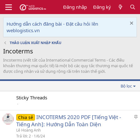
Đăng nhập
Đăng ký
Hướng dẫn cách đăng bài - Đặt câu hỏi lên
weblogistics.vn
THẢO LUẬN XUẤT NHẬP KHẨU
Incoterms
Incoterms (viết tắt của International Commercial Terms - Các điều
khoản thương mại quốc tế) là một bộ các quy tắc thương mại quốc tế
được công nhận và sử dụng rộng rãi trên toàn thế giới.
Bộ lọc
Sticky Threads
INCOTERMS 2020 PDF [Tiếng Việt -
Chia sẻ
h
Tiếng Anh]: Hướng Dẫn Toàn Diện
i
Lê Hoàng Anh
Trả lời
2
1/6/24