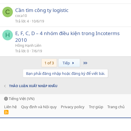
Cần tìm công ty logistic
C
coca10
Trả lời
4
10/6/19
E, F, C, D – 4 nhóm điều kiện trong Incoterms
H
2010
Hồng Hạnh Liên
Trả lời
0
7/6/19
Last
1 of 3
Tiếp
Bạn phải đăng nhập hoặc đăng ký để viết bài.
THẢO LUẬN XUẤT NHẬP KHẨU
Tiếng Việt (VN)
Liên hệ
Quy định và Nội quy
Privacy policy
Trợ giúp
Trang chủ
R
S
S