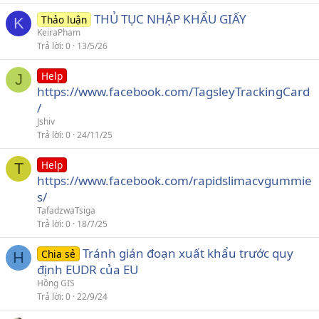
THỦ TỤC NHẬP KHẨU GIẤY
Thảo luận
K
KeiraPham
Trả lời
0
13/5/26
Help
J
https://www.facebook.com/TagsleyTrackingCard
/
Jshiv
Trả lời
0
24/11/25
Help
T
https://www.facebook.com/rapidslimacvgummie
s/
TafadzwaTsiga
Trả lời
0
18/7/25
Tránh gián đoạn xuất khẩu trước quy
Chia sẻ
H
định EUDR của EU
Hồng GIS
Trả lời
0
22/9/24