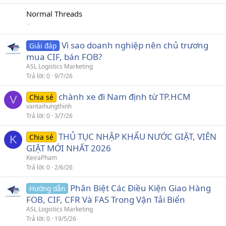
l
Normal Threads
ạ
i
Vì sao doanh nghiệp nên chủ trương
Giải đáp
mua CIF, bán FOB?
ASL Logistics Marketing
Trả lời
0
9/7/26
chành xe đi Nam định từ TP.HCM
Chia sẻ
V
vantaihungthinh
Trả lời
0
3/7/26
THỦ TỤC NHẬP KHẨU NƯỚC GIẶT, VIÊN
Chia sẻ
K
GIẶT MỚI NHẤT 2026
KeiraPham
Trả lời
0
2/6/26
Phân Biệt Các Điều Kiện Giao Hàng
Hướng dẫn
FOB, CIF, CFR Và FAS Trong Vận Tải Biển
ASL Logistics Marketing
Trả lời
0
19/5/26