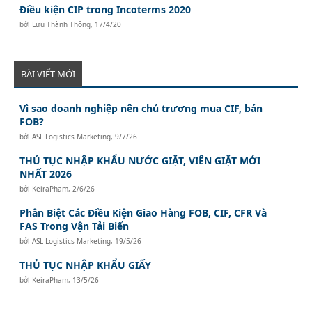
Điều kiện CIP trong Incoterms 2020
bởi
Lưu Thành Thông
,
17/4/20
BÀI VIẾT MỚI
Vì sao doanh nghiệp nên chủ trương mua CIF, bán
FOB?
bởi
ASL Logistics Marketing
,
9/7/26
THỦ TỤC NHẬP KHẨU NƯỚC GIẶT, VIÊN GIẶT MỚI
NHẤT 2026
bởi
KeiraPham
,
2/6/26
Phân Biệt Các Điều Kiện Giao Hàng FOB, CIF, CFR Và
FAS Trong Vận Tải Biển
bởi
ASL Logistics Marketing
,
19/5/26
THỦ TỤC NHẬP KHẨU GIẤY
bởi
KeiraPham
,
13/5/26