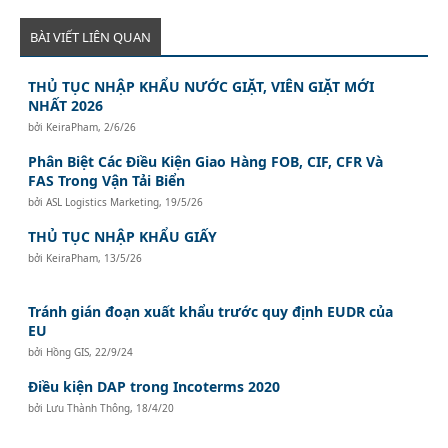
BÀI VIẾT LIÊN QUAN
THỦ TỤC NHẬP KHẨU NƯỚC GIẶT, VIÊN GIẶT MỚI
NHẤT 2026
bởi
KeiraPham
,
2/6/26
Phân Biệt Các Điều Kiện Giao Hàng FOB, CIF, CFR Và
FAS Trong Vận Tải Biển
bởi
ASL Logistics Marketing
,
19/5/26
THỦ TỤC NHẬP KHẨU GIẤY
bởi
KeiraPham
,
13/5/26
Tránh gián đoạn xuất khẩu trước quy định EUDR của
EU
bởi
Hồng GIS
,
22/9/24
Điều kiện DAP trong Incoterms 2020
bởi
Lưu Thành Thông
,
18/4/20