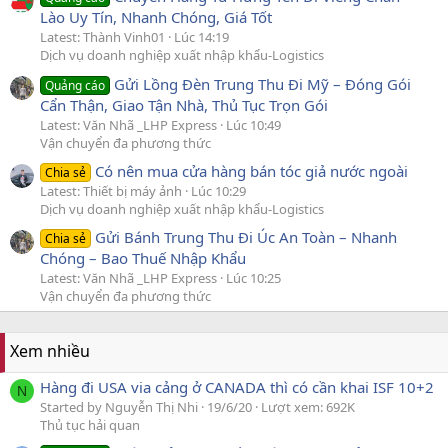
Lào Uy Tín, Nhanh Chóng, Giá Tốt
Latest: Thành Vinh01
Lúc 14:19
Dịch vụ doanh nghiệp xuất nhập khẩu-Logistics
Gửi Lồng Đèn Trung Thu Đi Mỹ – Đóng Gói
Quảng cáo
Cẩn Thận, Giao Tận Nhà, Thủ Tục Trọn Gói
Latest: Văn Nhã _LHP Express
Lúc 10:49
Vận chuyển đa phương thức
Có nên mua cửa hàng bán tóc giả nước ngoài
Chia sẻ
Latest: Thiết bị máy ảnh
Lúc 10:29
Dịch vụ doanh nghiệp xuất nhập khẩu-Logistics
Gửi Bánh Trung Thu Đi Úc An Toàn – Nhanh
Chia sẻ
Chóng – Bao Thuế Nhập Khẩu
Latest: Văn Nhã _LHP Express
Lúc 10:25
Vận chuyển đa phương thức
Xem nhiều
Hàng đi USA via cảng ở CANADA thì có cần khai ISF 10+2
N
Started by Nguyễn Thị Nhi
19/6/20
Lượt xem: 692K
Thủ tục hải quan