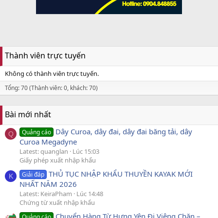
Thành viên trực tuyến
Không có thành viên trực tuyến.
Tổng: 70 (Thành viên: 0, khách: 70)
Bài mới nhất
Dây Curoa, dây đai, dây đai băng tải, dây
Quảng cáo
Q
Curoa Megadyne
Latest: quanglan
Lúc 15:03
Giấy phép xuất nhập khẩu
THỦ TỤC NHẬP KHẨU THUYỀN KAYAK MỚI
Giải đáp
K
NHẤT NĂM 2026
Latest: KeiraPham
Lúc 14:48
Chứng từ xuất nhập khẩu
Chuyển Hàng Từ Hưng Yên Đi Viêng Chăn –
Quảng cáo