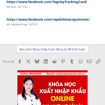
https://www.facebook.com/TagsleyTrackingCard/
bởi
Jshiv
,
24/11/25
https://www.facebook.com/rapidslimacvgummies/
bởi
TafadzwaTsiga
,
18/7/25
Bạn phải đăng nhập hoặc đăng ký để bình luận.
Facebook
X
Bluesky
LinkedIn
Reddit
Pinterest
Tumblr
WhatsApp
Email
Li
Chia sẻ: