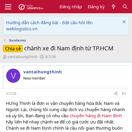
Đăng nhập
Đăng ký
Hướng dẫn cách đăng bài - Đặt câu hỏi lên
weblogistics.vn
Incoterms
chành xe đi Nam định từ TP.HCM
Chia sẻ
T
N
vantaihungthinh
3/7/26
h
g
r
à
vantaihungthinh
e
y
V
a
g
New member
d
ử
s
i
t
3/7/26
#1
a
HƯng Thịnh là đơn vị vận chuyển hàng hóa Bắc Nam và
r
Ngược Lại, chúng tôi cung cấp dịch vụ chuyển hàng nhanh
t
e
và uy tín, Bạn đang có nhu cầu
chuyển hàng đi Nam định
r
hãy liên hệ nhay chành xe để có giá cước ưu đãi nhất.
Chành xe đi Nam Định chính là cầu nối giao thương buôn