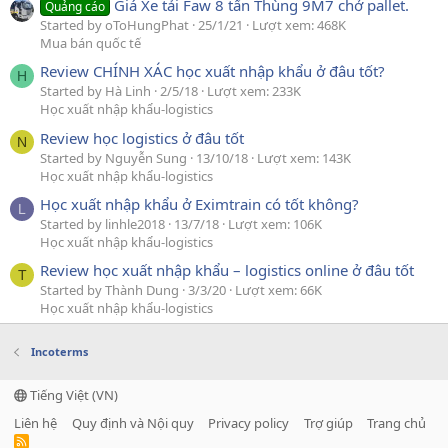
Giá Xe tải Faw 8 tấn Thùng 9M7 chở pallet.
Quảng cáo
Started by oToHungPhat
25/1/21
Lượt xem: 468K
Mua bán quốc tế
Review CHÍNH XÁC học xuất nhập khẩu ở đâu tốt?
H
Started by Hà Linh
2/5/18
Lượt xem: 233K
Học xuất nhập khẩu-logistics
Review học logistics ở đâu tốt
N
Started by Nguyễn Sung
13/10/18
Lượt xem: 143K
Học xuất nhập khẩu-logistics
Học xuất nhập khẩu ở Eximtrain có tốt không?
L
Started by linhle2018
13/7/18
Lượt xem: 106K
Học xuất nhập khẩu-logistics
Review học xuất nhập khẩu – logistics online ở đâu tốt
T
Started by Thành Dung
3/3/20
Lượt xem: 66K
Học xuất nhập khẩu-logistics
Incoterms
Tiếng Việt (VN)
Liên hệ
Quy định và Nội quy
Privacy policy
Trợ giúp
Trang chủ
R