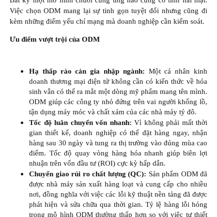
Việc chọn ODM mang lại sự tinh gọn tuyệt đối nhưng cũng đi
kèm những điểm yếu chí mạng mà doanh nghiệp cần kiểm soát.
Ưu điểm vượt trội của ODM
Hạ thấp rào cản gia nhập ngành:
Một cá nhân kinh
doanh thương mại điện tử không cần có kiến thức về hóa
sinh vẫn có thể ra mắt một dòng mỹ phẩm mang tên mình.
ODM giúp các công ty nhỏ đứng trên vai người khổng lồ,
tận dụng máy móc và chất xám của các nhà máy tỷ đô.​
Tốc độ luân chuyển vốn nhanh:
Vì không phải mất thời
gian thiết kế, doanh nghiệp có thể đặt hàng ngay, nhận
hàng sau 30 ngày và tung ra thị trường vào đúng mùa cao
điểm. Tốc độ quay vòng hàng hóa nhanh giúp biên lợi
nhuận trên vốn đầu tư (ROI) cực kỳ hấp dẫn.​
Chuyển giao rủi ro chất lượng (QC):
Sản phẩm ODM đã
được nhà máy sản xuất hàng loạt và cung cấp cho nhiều
nơi, đồng nghĩa với việc các lỗi kỹ thuật nền tảng đã được
phát hiện và sửa chữa qua thời gian. Tỷ lệ hàng lỗi hỏng
trong mô hình ODM thường thấp hơn so với việc tự thiết