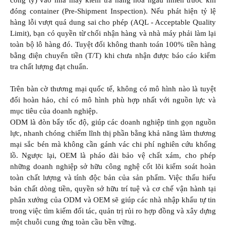
đóng container (Pre-Shipment Inspection). Nếu phát hiện tỷ lệ
hàng lỗi vượt quá dung sai cho phép (AQL - Acceptable Quality
Limit), bạn có quyền từ chối nhận hàng và nhà máy phải làm lại
toàn bộ lô hàng đó. Tuyệt đối không thanh toán 100% tiền hàng
bằng điện chuyển tiền (T/T) khi chưa nhận được báo cáo kiểm
tra chất lượng đạt chuẩn.
Trên bàn cờ thương mại quốc tế, không có mô hình nào là tuyệt
đối hoàn hảo, chỉ có mô hình phù hợp nhất với nguồn lực và
mục tiêu của doanh nghiệp.
ODM là đòn bẩy tốc độ, giúp các doanh nghiệp tinh gọn nguồn
lực, nhanh chóng chiếm lĩnh thị phần bằng khả năng làm thương
mại sắc bén mà không cần gánh vác chi phí nghiên cứu khổng
lồ. Ngược lại, OEM là pháo đài bảo vệ chất xám, cho phép
những doanh nghiệp sở hữu công nghệ cốt lõi kiểm soát hoàn
toàn chất lượng và tính độc bản của sản phẩm. Việc thấu hiểu
bản chất dòng tiền, quyền sở hữu trí tuệ và cơ chế vận hành tại
phân xưởng của ODM và OEM sẽ giúp các nhà nhập khẩu tự tin
trong việc tìm kiếm đối tác, quản trị rủi ro hợp đồng và xây dựng
một chuỗi cung ứng toàn cầu bền vững.