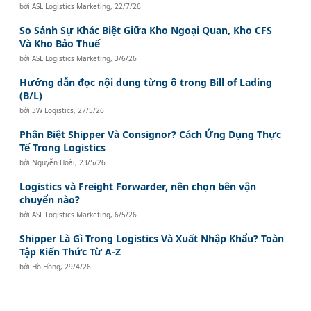
bởi
ASL Logistics Marketing
,
22/7/26
So Sánh Sự Khác Biệt Giữa Kho Ngoại Quan, Kho CFS
Và Kho Bảo Thuế
bởi
ASL Logistics Marketing
,
3/6/26
Hướng dẫn đọc nội dung từng ô trong Bill of Lading
(B/L)
bởi
3W Logistics
,
27/5/26
Phân Biệt Shipper Và Consignor? Cách Ứng Dụng Thực
Tế Trong Logistics
bởi
Nguyễn Hoài
,
23/5/26
Logistics và Freight Forwarder, nên chọn bên vận
chuyển nào?
bởi
ASL Logistics Marketing
,
6/5/26
Shipper Là Gì Trong Logistics Và Xuất Nhập Khẩu? Toàn
Tập Kiến Thức Từ A-Z
bởi
Hồ Hồng
,
29/4/26