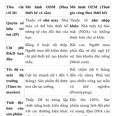
Tiêu chí
Mô hình ODM (Mua
Mô hình OEM (Thuê
cốt lõi
thiết kế có sẵn)
gia công theo thiết kế)
Thuộc về
nhà máy
. Nhà
Thuộc về
nhà nhập
Quyền sở
máy có thể bán thiết kế
khẩu
. Nhà máy ký bảo
hữu trí
tương tự cho đối thủ của
mật (NDA) và không
tuệ (IP)
bạn.
được bán cho ai khác.
Bằng 0 hoặc rất thấp.
Rất cao. Người mua
Chi phí
Người mua tiết kiệm được
phải đầu tư đội ngũ kỹ
R&D ban
chi phí thiết kế, tạo khuôn
sư, làm khuôn đúc riêng
đầu
mẫu.
(Mold cost).
Tốc độ ra
Rất chậm (từ 6 tháng
mắt thị
Cực kỳ nhanh (từ 1 đến 3
đến vài năm). Phải trải
trường
tháng). Sản phẩm đã được
qua nhiều vòng tạo mẫu
(Time-to-
test sẵn tại xưởng.
và thử nghiệm
market)
(Prototyping).
Thấp. Dễ bị trùng lặp
Độc tôn 100%. Sản
Tính độc
chức năng hoặc kiểu dáng
phẩm mang tính đột phá
bản của
với các thương hiệu khác
và mang đậm DNA của
sản phẩm