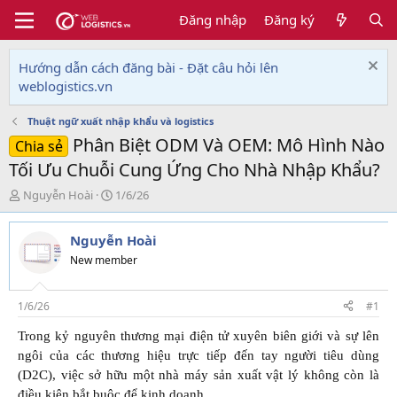
Đăng nhập
Đăng ký
Hướng dẫn cách đăng bài - Đặt câu hỏi lên
weblogistics.vn
Thuật ngữ xuất nhập khẩu và logistics
Phân Biệt ODM Và OEM: Mô Hình Nào
Chia sẻ
Tối Ưu Chuỗi Cung Ứng Cho Nhà Nhập Khẩu?
T
N
Nguyễn Hoài
1/6/26
h
g
r
à
Nguyễn Hoài
e
y
a
g
New member
d
ử
s
i
t
1/6/26
#1
a
Trong kỷ nguyên thương mại điện tử xuyên biên giới và sự lên
r
t
ngôi của các thương hiệu trực tiếp đến tay người tiêu dùng
e
(D2C), việc sở hữu một nhà máy sản xuất vật lý không còn là
r
điều kiện bắt buộc để kinh doanh.