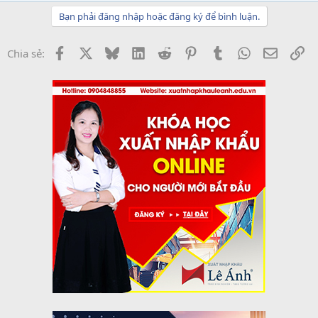
Bạn phải đăng nhập hoặc đăng ký để bình luận.
Facebook
X
Bluesky
LinkedIn
Reddit
Pinterest
Tumblr
WhatsApp
Email
Li
Chia sẻ: