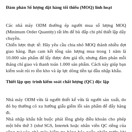
Đàm phán Số lượng đặt hàng tối thiểu (MOQ) linh hoạt
Các nhà máy ODM thường ép người mua số lượng MOQ
(Minimum Order Quantity) rất lớn để bù đắp chi phí thiết lập dây
chuyền.
Chiến lược thực tế: Hãy yêu cầu chia nhỏ MOQ thành nhiều đợt
giao hàng. Bạn cam kết tổng sản lượng mua trong 1 năm là
10.000 sản phẩm để lấy được đơn giá tốt, nhưng đàm phán mỗi
tháng chỉ giao và thanh toán 1.000 sản phẩm. Cách này giúp bạn
kiểm soát rủi ro tồn kho và áp lực dòng tiền tại đầu nhập khẩu.
Thiết lập quy trình kiểm soát chất lượng (QC) độc lập
Nhà máy ODM vừa là người thiết kế vừa là người sản xuất, do
đó họ thường có xu hướng giấu giếm lỗi sản phẩm để đẩy hàng
đi.
Nhà nhập khẩu bắt buộc phải lồng ghép điều khoản cho phép
một bên thứ 3 (như SGS, Intertek hoặc nhân viên QC riêng của
công ty) vào nhà máy kiểm tra hàng hóa ngẫu nhiên trước khi