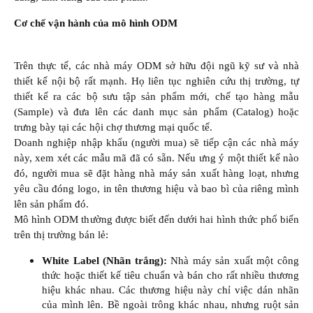
Cơ chế vận hành của mô hình ODM
Trên thực tế, các nhà máy ODM sở hữu đội ngũ kỹ sư và nhà
thiết kế nội bộ rất mạnh. Họ liên tục nghiên cứu thị trường, tự
thiết kế ra các bộ sưu tập sản phẩm mới, chế tạo hàng mẫu
(Sample) và đưa lên các danh mục sản phẩm (Catalog) hoặc
trưng bày tại các hội chợ thương mại quốc tế.
Doanh nghiệp nhập khẩu (người mua) sẽ tiếp cận các nhà máy
này, xem xét các mẫu mã đã có sẵn. Nếu ưng ý một thiết kế nào
đó, người mua sẽ đặt hàng nhà máy sản xuất hàng loạt, nhưng
yêu cầu đóng logo, in tên thương hiệu và bao bì của riêng mình
lên sản phẩm đó.
Mô hình ODM thường được biết đến dưới hai hình thức phổ biến
trên thị trường bán lẻ:
White Label (Nhãn trắng):
Nhà máy sản xuất một công
thức hoặc thiết kế tiêu chuẩn và bán cho rất nhiều thương
hiệu khác nhau. Các thương hiệu này chỉ việc dán nhãn
của mình lên. Bề ngoài trông khác nhau, nhưng ruột sản