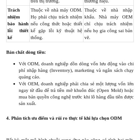
trên thị trường.
thương hiệu.
Trách
Thuộc về nhà máy ODM.
Thuộc về nhà nhập
nhiệm
Họ phải chịu trách nhiệm
khẩu. Nhà máy OEM
bảo hành
nếu công thức hoặc thiết
chỉ chịu trách nhiệm
lỗi thiết
kế gặp lỗi kỹ thuật hệ
nếu họ gia công sai bản
kế
thống.
vẽ.
Bản chất dòng tiền:
Với ODM, doanh nghiệp dồn dòng vốn lưu động vào chi
phí nhập hàng (Inventory), marketing và ngân sách chạy
quảng cáo.​
Với OEM, doanh nghiệp phải chia sẻ một lượng vốn lớn
ngay từ đầu để trả tiền mở khuôn đúc (Open Mold) hoặc
mua bản quyền công nghệ trước khi lô hàng đầu tiên được
sản xuất.​
4. Phân tích ưu điểm và rủi ro thực tế khi lựa chọn ODM
Bất kỳ một mô hình chuỗi cung ứng nào cũng có tính hai mặt.