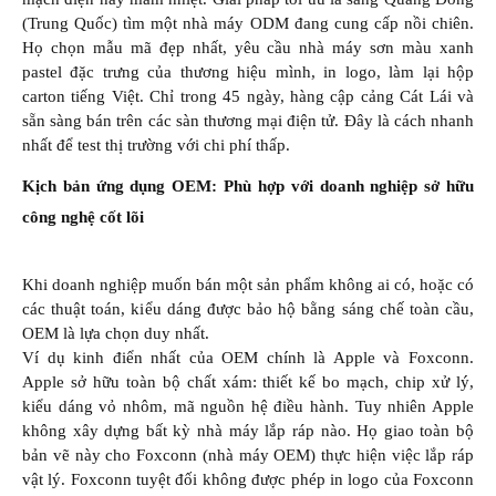
(Trung Quốc) tìm một nhà máy ODM đang cung cấp nồi chiên.
Họ chọn mẫu mã đẹp nhất, yêu cầu nhà máy sơn màu xanh
pastel đặc trưng của thương hiệu mình, in logo, làm lại hộp
carton tiếng Việt. Chỉ trong 45 ngày, hàng cập cảng Cát Lái và
sẵn sàng bán trên các sàn thương mại điện tử. Đây là cách nhanh
nhất để test thị trường với chi phí thấp.
Kịch bản ứng dụng OEM: Phù hợp với doanh nghiệp sở hữu
công nghệ cốt lõi
Khi doanh nghiệp muốn bán một sản phẩm không ai có, hoặc có
các thuật toán, kiểu dáng được bảo hộ bằng sáng chế toàn cầu,
OEM là lựa chọn duy nhất.
Ví dụ kinh điển nhất của OEM chính là Apple và Foxconn.
Apple sở hữu toàn bộ chất xám: thiết kế bo mạch, chip xử lý,
kiểu dáng vỏ nhôm, mã nguồn hệ điều hành. Tuy nhiên Apple
không xây dựng bất kỳ nhà máy lắp ráp nào. Họ giao toàn bộ
bản vẽ này cho Foxconn (nhà máy OEM) thực hiện việc lắp ráp
vật lý. Foxconn tuyệt đối không được phép in logo của Foxconn