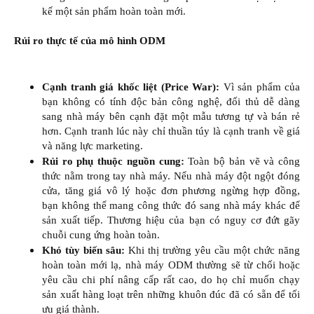
kế một sản phẩm hoàn toàn mới.​
Rủi ro thực tế của mô hình ODM
Cạnh tranh giá khốc liệt (Price War):
Vì sản phẩm của
bạn không có tính độc bản công nghệ, đối thủ dễ dàng
sang nhà máy bên cạnh đặt một mẫu tương tự và bán rẻ
hơn. Cạnh tranh lúc này chỉ thuần túy là cạnh tranh về giá
và năng lực marketing.​
Rủi ro phụ thuộc nguồn cung:
Toàn bộ bản vẽ và công
thức nằm trong tay nhà máy. Nếu nhà máy đột ngột đóng
cửa, tăng giá vô lý hoặc đơn phương ngừng hợp đồng,
bạn không thể mang công thức đó sang nhà máy khác để
sản xuất tiếp. Thương hiệu của bạn có nguy cơ đứt gãy
chuỗi cung ứng hoàn toàn.​
Khó tùy biến sâu:
Khi thị trường yêu cầu một chức năng
hoàn toàn mới lạ, nhà máy ODM thường sẽ từ chối hoặc
yêu cầu chi phí nâng cấp rất cao, do họ chỉ muốn chạy
sản xuất hàng loạt trên những khuôn đúc đã có sẵn để tối
ưu giá thành.​