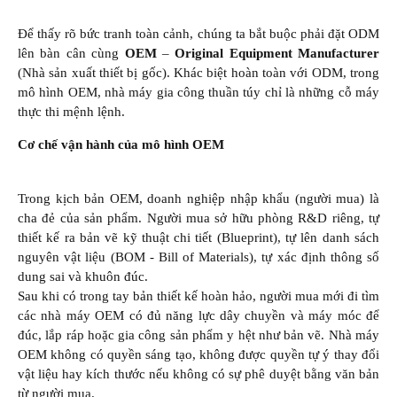
Để thấy rõ bức tranh toàn cảnh, chúng ta bắt buộc phải đặt ODM
lên bàn cân cùng
OEM
–
Original Equipment Manufacturer
(Nhà sản xuất thiết bị gốc). Khác biệt hoàn toàn với ODM, trong
mô hình OEM, nhà máy gia công thuần túy chỉ là những cỗ máy
thực thi mệnh lệnh.
Cơ chế vận hành của mô hình OEM
Trong kịch bản OEM, doanh nghiệp nhập khẩu (người mua) là
cha đẻ của sản phẩm. Người mua sở hữu phòng R&D riêng, tự
thiết kế ra bản vẽ kỹ thuật chi tiết (Blueprint), tự lên danh sách
nguyên vật liệu (BOM - Bill of Materials), tự xác định thông số
dung sai và khuôn đúc.
Sau khi có trong tay bản thiết kế hoàn hảo, người mua mới đi tìm
các nhà máy OEM có đủ năng lực dây chuyền và máy móc để
đúc, lắp ráp hoặc gia công sản phẩm y hệt như bản vẽ. Nhà máy
OEM không có quyền sáng tạo, không được quyền tự ý thay đổi
vật liệu hay kích thước nếu không có sự phê duyệt bằng văn bản
từ người mua.