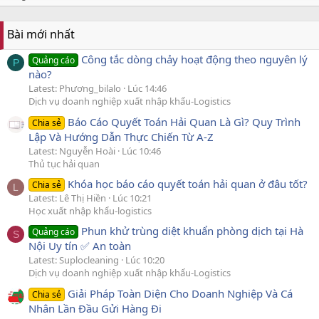
Bài mới nhất
Công tắc dòng chảy hoạt động theo nguyên lý
Quảng cáo
P
nào?
Latest: Phương_bilalo
Lúc 14:46
Dịch vụ doanh nghiệp xuất nhập khẩu-Logistics
Báo Cáo Quyết Toán Hải Quan Là Gì? Quy Trình
Chia sẻ
Lập Và Hướng Dẫn Thực Chiến Từ A-Z
Latest: Nguyễn Hoài
Lúc 10:46
Thủ tục hải quan
Khóa học báo cáo quyết toán hải quan ở đâu tốt?
Chia sẻ
L
Latest: Lê Thị Hiền
Lúc 10:21
Học xuất nhập khẩu-logistics
Phun khử trùng diệt khuẩn phòng dịch tại Hà
Quảng cáo
S
Nội Uy tín ✅ An toàn
Latest: Suplocleaning
Lúc 10:20
Dịch vụ doanh nghiệp xuất nhập khẩu-Logistics
Giải Pháp Toàn Diện Cho Doanh Nghiệp Và Cá
Chia sẻ
Nhân Lần Đầu Gửi Hàng Đi