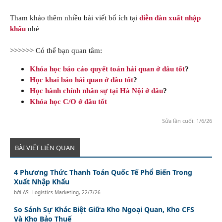
Tham khảo thêm nhiều bài viết bổ ích tại
diễn đàn xuất nhập
khẩu
nhé
>>>>>> Có thể bạn quan tâm:
Khóa học báo cáo quyết toán hải quan ở đâu tốt
?
Học khai báo hải quan ở đâu tốt
?
Học hành chính nhân sự tại Hà Nội ở đâu
?
Khóa học C/O ở đâu tốt
Sửa lần cuối:
1/6/26
BÀI VIẾT LIÊN QUAN
4 Phương Thức Thanh Toán Quốc Tế Phổ Biến Trong
Xuất Nhập Khẩu
bởi
ASL Logistics Marketing
,
22/7/26
So Sánh Sự Khác Biệt Giữa Kho Ngoại Quan, Kho CFS
Và Kho Bảo Thuế