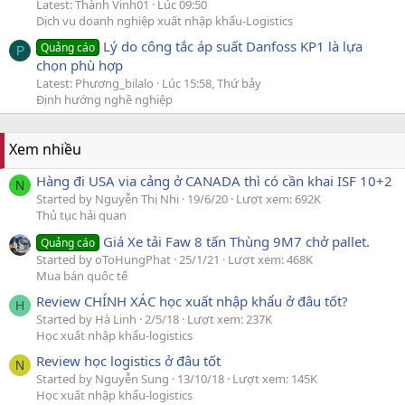
Latest: Thành Vinh01
Lúc 09:50
Dịch vụ doanh nghiệp xuất nhập khẩu-Logistics
Lý do công tắc áp suất Danfoss KP1 là lựa
Quảng cáo
P
chọn phù hợp
Latest: Phương_bilalo
Lúc 15:58, Thứ bảy
Định hướng nghề nghiệp
Xem nhiều
Hàng đi USA via cảng ở CANADA thì có cần khai ISF 10+2
N
Started by Nguyễn Thị Nhi
19/6/20
Lượt xem: 692K
Thủ tục hải quan
Giá Xe tải Faw 8 tấn Thùng 9M7 chở pallet.
Quảng cáo
Started by oToHungPhat
25/1/21
Lượt xem: 468K
Mua bán quốc tế
Review CHÍNH XÁC học xuất nhập khẩu ở đâu tốt?
H
Started by Hà Linh
2/5/18
Lượt xem: 237K
Học xuất nhập khẩu-logistics
Review học logistics ở đâu tốt
N
Started by Nguyễn Sung
13/10/18
Lượt xem: 145K
Học xuất nhập khẩu-logistics