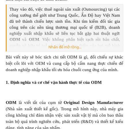
Thay vào đó, việc thuê ngoài sản xuất (Outsourcing) tại các
công xưởng thế giới như Trung Quốc, Ấn Độ hay Việt Nam
đã trở thành chiến lược sinh tồn. Khi tìm kiếm đối tác gia
công trên các nền tảng thương mại quốc tế (B2B), doanh
nghiệp xuất nhập khẩu sẽ liên tục bắt gặp hai thuật ngữ:
ODM
và
OEM
. Việc không phân biệt rạch ròi bản chất,
quyền sở hữu trí tuệ và giới hạn can thiệp của hai mô hình
Nhấn để mở rộng...
này thường dẫn đến những sai lầm nghiêm trọng trong việc
Bài viết này sẽ bóc tách chi tiết ODM là gì, đối chiếu sự khác
định giá sản phẩm, đàm phán hợp đồng và kiểm soát rủi ro
biệt cốt lõi với OEM và cung cấp bộ cẩm nang thực chiến để
pháp lý.
doanh nghiệp nhập khẩu tối ưu hóa chuỗi cung ứng của mình.
1. Định nghĩa và cơ chế vận hành thực tế của ODM
ODM
là viết tắt của cụm từ
Original Design Manufacturer
(Nhà sản xuất thiết kế gốc). Trong mô hình này, nhà máy gia
công không chỉ đảm nhận việc sản xuất vật lý mà còn bao thầu
toàn bộ quá trình nghiên cứu, phát triển (R&D) và thiết kế kiểu
dáng, tính năng của sản phẩm.