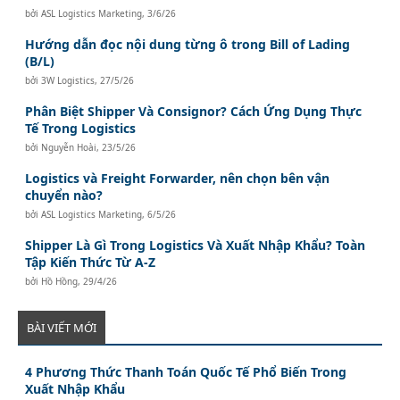
bởi
ASL Logistics Marketing
,
3/6/26
Hướng dẫn đọc nội dung từng ô trong Bill of Lading
(B/L)
bởi
3W Logistics
,
27/5/26
Phân Biệt Shipper Và Consignor? Cách Ứng Dụng Thực
Tế Trong Logistics
bởi
Nguyễn Hoài
,
23/5/26
Logistics và Freight Forwarder, nên chọn bên vận
chuyển nào?
bởi
ASL Logistics Marketing
,
6/5/26
Shipper Là Gì Trong Logistics Và Xuất Nhập Khẩu? Toàn
Tập Kiến Thức Từ A-Z
bởi
Hồ Hồng
,
29/4/26
BÀI VIẾT MỚI
4 Phương Thức Thanh Toán Quốc Tế Phổ Biến Trong
Xuất Nhập Khẩu