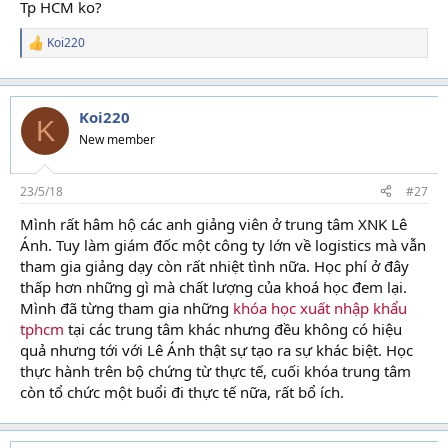
Tp HCM ko?
Koi220
R
e
a
c
t
Koi220
K
i
New member
o
n
s
23/5/18
#27
:
Mình rất hâm hộ các anh giảng viên ở trung tâm XNK Lê
Ánh. Tuy làm giám đốc một công ty lớn về logistics mà vẫn
tham gia giảng dạy còn rất nhiệt tình nữa. Học phí ở đây
thấp hơn những gì mà chất lượng của khoá học đem lại.
Mình đã từng tham gia những
khóa học xuất nhập khẩu
tphcm
tại các trung tâm khác nhưng đều không có hiệu
quả nhưng tới với Lê Ánh thật sự tạo ra sự khác biệt. Học
thực hành trên bộ chứng từ thực tế, cuối khóa trung tâm
còn tổ chức một buổi đi thực tế nữa, rất bổ ích.