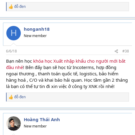
đỗ đen
R
e
a
c
t
honganh18
H
i
New member
o
n
s
6/6/18
#38
:
Bạn nên học
khóa học Xuất nhập khẩu cho người mới bắt
đầu nhé
! Bên đấy bạn sẽ học từ Incoterms, hợp đồng
ngoại thương , thanh toán quốc tế, logistics, bảo hiểm
hàng hoá , C/O và khai báo hải quan. Học tầm gần 2 tháng
là bạn có thể tự tin đi xin việc ở công ty XNK rồi nhé!
đỗ đen
R
e
a
c
t
Hoàng Thái Anh
i
New member
o
n