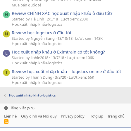
Mua bán quốc tế
Review CHÍNH XÁC học xuất nhập khẩu ở đâu tốt?
H
Started by Hà Linh
2/5/18
Lượt xem: 233K
Học xuất nhập khẩu-logistics
Review học logistics ở đâu tốt
N
Started by Nguyễn Sung
13/10/18
Lượt xem: 143K
Học xuất nhập khẩu-logistics
Học xuất nhập khẩu ở Eximtrain có tốt không?
L
Started by linhle2018
13/7/18
Lượt xem: 106K
Học xuất nhập khẩu-logistics
Review học xuất nhập khẩu – logistics online ở đâu tốt
T
Started by Thành Dung
3/3/20
Lượt xem: 66K
Học xuất nhập khẩu-logistics
Học xuất nhập khẩu-logistics
Tiếng Việt (VN)
Liên hệ
Quy định và Nội quy
Privacy policy
Trợ giúp
Trang chủ
R
S
S