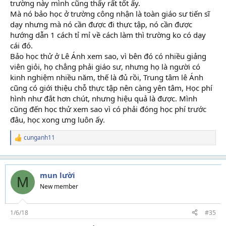
trường này mình cũng thấy rất tốt ấy.
Mà nó bảo học ở trường công nhận là toàn giáo sư tiến sĩ
dạy nhưng mà nó cần được đi thực tập, nó cần được
hướng dẫn 1 cách tỉ mỉ về cách làm thì trường ko có dạy
cái đó.
Bảo học thử ở Lê Ánh xem sao, vì bên đó có nhiều giảng
viên giỏi, họ chẳng phải giáo sư, nhưng họ là người có
kinh nghiệm nhiều năm, thế là đủ rồi, Trung tâm lê Ánh
cũng có giới thiệu chỗ thực tập nên càng yên tâm, Học phí
hình như đắt hơn chút, nhưng hiệu quả là được. Mình
cũng đến học thử xem sao vì có phải đóng học phí trước
đâu, học xong ưng luôn ấy.
cunganh11
R
e
a
c
t
mun lười
M
i
New member
o
n
s
1/6/18
#35
: