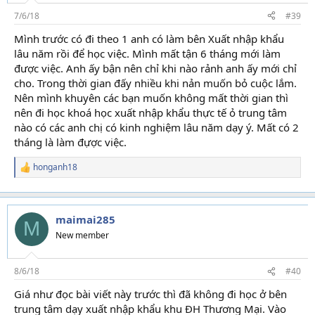
s
7/6/18
#39
:
Mình trước có đi theo 1 anh có làm bên Xuất nhập khẩu
lâu năm rồi để học việc. Mình mất tận 6 tháng mới làm
được việc. Anh ấy bận nên chỉ khi nào rảnh anh ấy mới chỉ
cho. Trong thời gian đấy nhiều khi nản muốn bỏ cuộc lắm.
Nên mình khuyên các bạn muốn không mất thời gian thì
nên đi học khoá học xuất nhập khẩu thực tế ỏ trung tâm
nào có các anh chị có kinh nghiệm lâu năm dạy ý. Mất có 2
tháng là làm đựợc việc.
honganh18
R
e
a
c
t
maimai285
M
i
New member
o
n
s
8/6/18
#40
:
Giá như đọc bài viết này trước thì đã không đi học ở bên
trung tâm dạy xuất nhập khẩu khu ĐH Thương Mại. Vào