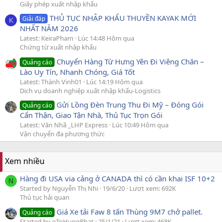
Giấy phép xuất nhập khẩu
THỦ TỤC NHẬP KHẨU THUYỀN KAYAK MỚI
Giải đáp
K
NHẤT NĂM 2026
Latest: KeiraPham
Lúc 14:48 Hôm qua
Chứng từ xuất nhập khẩu
Chuyển Hàng Từ Hưng Yên Đi Viêng Chăn –
Quảng cáo
Lào Uy Tín, Nhanh Chóng, Giá Tốt
Latest: Thành Vinh01
Lúc 14:19 Hôm qua
Dịch vụ doanh nghiệp xuất nhập khẩu-Logistics
Gửi Lồng Đèn Trung Thu Đi Mỹ – Đóng Gói
Quảng cáo
Cẩn Thận, Giao Tận Nhà, Thủ Tục Trọn Gói
Latest: Văn Nhã _LHP Express
Lúc 10:49 Hôm qua
Vận chuyển đa phương thức
Xem nhiều
Hàng đi USA via cảng ở CANADA thì có cần khai ISF 10+2
N
Started by Nguyễn Thị Nhi
19/6/20
Lượt xem: 692K
Thủ tục hải quan
Giá Xe tải Faw 8 tấn Thùng 9M7 chở pallet.
Quảng cáo
Started by oToHungPhat
25/1/21
Lượt xem: 468K