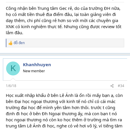
Công nhận bên Trung tâm Gec rẻ, do của trường ĐH nữa,
họ có mất tiền thuê địa điểm đâu, lại toàn giảng viên đi
dạy thêm, chi phí cũng rẻ hơn so với mời các chuyên gia
XNK có kinh nghiệm thực tế. Nhưng cũng được review tốt
lắm đâu.
đỗ đen
R
e
a
c
t
Khanhhuyen
K
i
New member
o
n
s
1/6/18
#34
:
Học xuất nhập khẩu ở bên Lê Ánh là ổn rồi mấy bạn ạ, còn
bên Đại học ngoại thương với kinh tế nó chỉ có cái mác
trường đại học để mình yên tâm hơn thôi. trước t cũng
định đi học ở bên Đh Ngoại thương ấy, mà con bạn t nó
học ngoại thương nó còn ko học thêm ở trường mà tìm ra
trung tâm Lê Ánh đi học, nghe có vẻ hơi vô lý, vì tiếng tăm