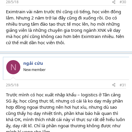
28/5/18
#30
Eximtrain vài năm trước thì cũng có tiếng, học viên đông
lắm. Nhưng 2 năm trở lại đây cũng đi xuống rồi. Do có
nhiều trung tâm đào tạo thực tế mọc lên, họ mời những
giảng viên là những chuyên gia trong ngành XNK về dạy
mà học phí cũng không cao hơn bên Eximtrain nhiều. Nên
cứ thế mất dần học viên thôi.
ngải cứu
N
New member
29/5/18
#31
Trước mình có học xuất nhập khẩu – logistics ở Tân cảng
SG ấy, học cũng thực tế, nhưng có cái là ko dạy mấy phần
hợp đồng ngoại thương nên hơi hụt xíu, nhưng dù sao
cũng thấy họ dạy nhiệt tình, phần khai báo hải quan thì
khá OK, mình thích nhất cái này vì thực sự rất dễ hiểu luôn
ấy, dạy rất kĩ. Chỉ là phần ngoại thương không được như
mình kì vọng cho lắm.