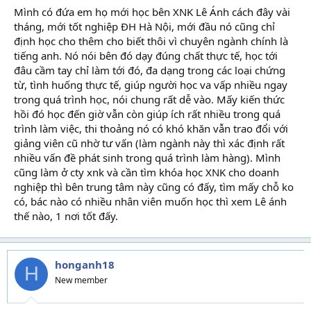
Mình có đứa em họ mới học bên XNK Lê Ánh cách đây vài
tháng, mới tốt nghiệp ĐH Hà Nội, mới đầu nó cũng chỉ
định học cho thêm cho biết thôi vì chuyên ngành chính là
tiếng anh. Nó nói bên đó dạy đúng chất thực tế, học tới
đâu cầm tay chỉ làm tới đó, đa dạng trong các loại chứng
từ, tình huống thực tế, giúp người học va vấp nhiều ngay
trong quá trình học, nói chung rất dễ vào. Mấy kiến thức
hồi đó học đến giờ vẫn còn giúp ích rất nhiều trong quá
trình làm việc, thi thoảng nó có khó khăn vẫn trao đổi với
giảng viên cũ nhờ tư vấn (làm ngành này thì xác định rất
nhiều vấn đề phát sinh trong quá trình làm hàng). Mình
cũng làm ở cty xnk và cần tìm khóa học XNK cho doanh
nghiệp thì bên trung tâm này cũng có đấy, tìm mấy chỗ ko
có, bác nào có nhiều nhân viên muốn học thì xem Lê ánh
thế nào, 1 nơi tốt đấy.
honganh18
H
New member