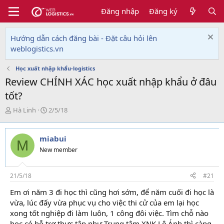
Đăng nhập
Đăng ký
Hướng dẫn cách đăng bài - Đặt câu hỏi lên
weblogistics.vn
Học xuất nhập khẩu-logistics
Review CHÍNH XÁC học xuất nhập khẩu ở đâu
tốt?
T
N
Hà Linh
2/5/18
h
g
r
à
e
y
miabui
M
a
g
New member
d
ử
s
i
t
21/5/18
#21
a
r
Em ơi năm 3 đi học thì cũng hơi sớm, để năm cuối đi học là
t
vừa, lúc đấy vừa phục vụ cho việc thi cử của em lại học
e
xong tốt nghiệp đi làm luôn, 1 công đôi việc. Tìm chỗ nào
r
học có hỗ trợ thực tập như Trung tâm XNK Lê Ánh thì càng