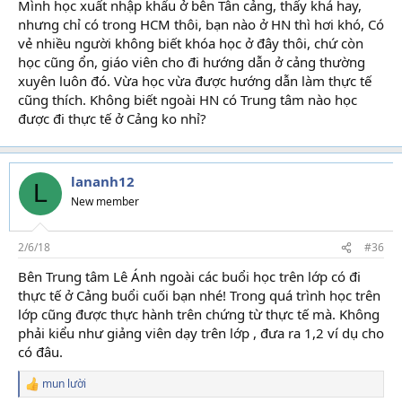
Mình học xuất nhập khẩu ở bên Tân cảng, thấy khá hay,
nhưng chỉ có trong HCM thôi, bạn nào ở HN thì hơi khó, Có
vẻ nhiều người không biết khóa học ở đây thôi, chứ còn
học cũng ổn, giáo viên cho đi hướng dẫn ở cảng thường
xuyên luôn đó. Vừa học vừa được hướng dẫn làm thực tế
cũng thích. Không biết ngoài HN có Trung tâm nào học
được đi thực tế ở Cảng ko nhỉ?
lananh12
L
New member
2/6/18
#36
Bên Trung tâm Lê Ánh ngoài các buổi học trên lớp có đi
thực tế ở Cảng buổi cuối bạn nhé! Trong quá trình học trên
lớp cũng được thực hành trên chứng từ thực tế mà. Không
phải kiểu như giảng viên dạy trên lớp , đưa ra 1,2 ví dụ cho
có đâu.
mun lười
R