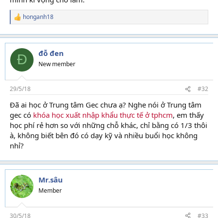
honganh18
R
e
a
c
t
đỗ đen
Đ
i
New member
o
n
s
29/5/18
#32
:
Đã ai học ở Trung tâm Gec chưa ạ? Nghe nói ở Trung tâm
gec có
khóa học xuất nhập khẩu thực tế ở tphcm
, em thấy
học phí rẻ hơn so với những chỗ khác, chỉ bằng có 1/3 thôi
à, không biết bên đó có dạy kỹ và nhiều buổi học không
nhỉ?
Mr.sâu
Member
30/5/18
#33