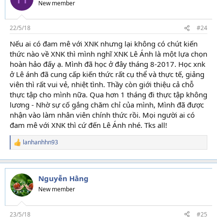
New member
22/5/18
#24
Nếu ai có đam mê với XNK nhưng lại không có chút kiến
thức nào về XNK thì mình nghĩ XNK Lê Ánh là một lựa chọn
hoàn hảo đấy ạ. Mình đã học ở đây tháng 8-2017. Học xnk
ở Lê ánh đã cung cấp kiến thức rất cụ thể và thực tế, giảng
viên thì rất vui vẻ, nhiệt tình. Thầy còn giới thiệu cả chỗ
thực tập cho mình nữa. Qua hơn 1 tháng đi thực tập không
lương - Nhờ sự cố gắng chăm chỉ của mình, Mình đã được
nhận vào làm nhân viên chính thức rồi. Mọi người ai có
đam mê với XNK thì cứ đến Lê Ánh nhé. Tks all!
lanhanhhn93
R
e
a
c
t
Nguyễn Hằng
i
New member
o
n
s
23/5/18
#25
: