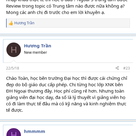
Review trong topic có Trung tâm nào được nữa không ạ?
Mong các anh chị đi trước cho em lời khuyên ạ.
Hương Trần
R
e
a
c
t
Hương Trần
H
i
New member
o
n
s
22/5/18
#23
:
Chào Toàn, học bên trường Đại học thì được cái chứng chỉ
đẹp do bộ giáo dục cấp phép. Chị từng học lớp XNK bên
ĐH Ngoại thương đây. Học phí cũng rẻ hơn. Nhưng toàn
giảng viên đại học dạy, đa số là lý thuyết vì giảng viên họ
có đi làm thực tế đâu mà có kỹ năng và kinh nghiệm thực
tế được.
hmmmm
H