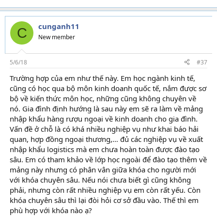
e
a
c
t
cunganh11
C
i
New member
o
n
s
5/6/18
#37
:
Trường hợp của em như thế này. Em học ngành kinh tế,
cũng có học qua bộ môn kinh doanh quốc tế, nắm được sơ
bộ về kiến thức môn học, những cũng không chuyên về
nó. Gia đình định hướng là sau này em sẽ ra làm về mảng
nhập khẩu hàng rượu ngoại về kinh doanh cho gia đình.
Vấn đề ở chỗ là có khá nhiều nghiệp vụ như khai báo hải
quan, hợp đồng ngoại thương,… đủ các nghiệp vụ về xuất
nhập khẩu logistics mà em chưa hoàn toàn được đào tạo
sâu. Em có tham khảo về lớp học ngoài để đào tạo thêm về
mảng này nhưng có phân vân giữa khóa cho người mới
với khóa chuyên sâu. Nếu nói chưa biết gì cũng không
phải, nhưng còn rất nhiều nghiệp vụ em còn rất yếu. Còn
khóa chuyên sâu thì lại đòi hỏi cơ sở đầu vào. Thế thì em
phù hợp với khóa nào ạ?