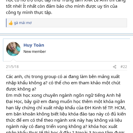
tốt nhé! Ít nhất còn đảm bảo cho mình được uy tín của
công ty mình thực tập.
gà mái mơ
R
e
a
c
t
Huy Toàn
i
New member
o
n
s
21/5/18
#22
:
Các anh, chị trong group có ai đang làm bên mảng xuất
nhập khẩu không ạ? có thể cho em tham khảo một chút
được không ạ?
Em mới học xong chuyên ngành ngôn ngữ tiếng Anh hệ
Đại Học, bây giờ em đang muốn học thêm một khóa ngắn
hạn lấy chứng chỉ xuất nhập khẩu của ĐH Kinh tế TP. HCM,
em băn khoăn không biết liệu khóa đào tạo này có đủ kiến
thức để em có thể theo ngành xnk này hay không và liệu
ngành này có đang triển vọng không ạ? khóa học xuất
nhập khẩu thực tế thì học ở đâu ? Ngoài 3 trung tâm được