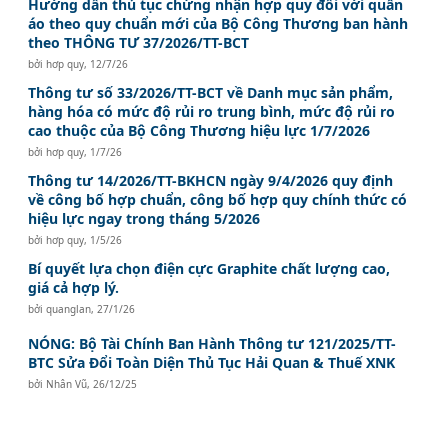
Hướng dẫn thủ tục chứng nhận hợp quy đối với quần
áo theo quy chuẩn mới của Bộ Công Thương ban hành
theo THÔNG TƯ 37/2026/TT-BCT
bởi
hơp quy
,
12/7/26
Thông tư số 33/2026/TT-BCT về Danh mục sản phẩm,
hàng hóa có mức độ rủi ro trung bình, mức độ rủi ro
cao thuộc của Bộ Công Thương hiệu lực 1/7/2026
bởi
hơp quy
,
1/7/26
Thông tư 14/2026/TT-BKHCN ngày 9/4/2026 quy định
về công bố hợp chuẩn, công bố hợp quy chính thức có
hiệu lực ngay trong tháng 5/2026
bởi
hơp quy
,
1/5/26
Bí quyết lựa chọn điện cực Graphite chất lượng cao,
giá cả hợp lý.
bởi
quanglan
,
27/1/26
NÓNG: Bộ Tài Chính Ban Hành Thông tư 121/2025/TT-
BTC Sửa Đổi Toàn Diện Thủ Tục Hải Quan & Thuế XNK
bởi
Nhân Vũ
,
26/12/25