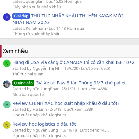
Latest: quanglan
Lúc 15:03 Hôm qua
Giấy phép xuất nhập khẩu
THỦ TỤC NHẬP KHẨU THUYỀN KAYAK MỚI
Giải đáp
K
NHẤT NĂM 2026
Latest: KeiraPham
Lúc 14:48 Hôm qua
Chứng từ xuất nhập khẩu
Xem nhiều
Hàng đi USA via cảng ở CANADA thì có cần khai ISF 10+2
N
Started by Nguyễn Thị Nhi
19/6/20
Lượt xem: 692K
Thủ tục hải quan
Giá Xe tải Faw 8 tấn Thùng 9M7 chở pallet.
Quảng cáo
Started by oToHungPhat
25/1/21
Lượt xem: 468K
Mua bán quốc tế
Review CHÍNH XÁC học xuất nhập khẩu ở đâu tốt?
H
Started by Hà Linh
2/5/18
Lượt xem: 233K
Học xuất nhập khẩu-logistics
Review học logistics ở đâu tốt
N
Started by Nguyễn Sung
13/10/18
Lượt xem: 143K
Học xuất nhập khẩu-logistics