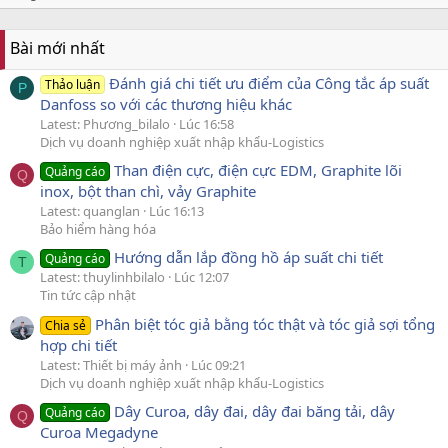
Bài mới nhất
Đánh giá chi tiết ưu điểm của Công tắc áp suất
Thảo luận
P
Danfoss so với các thương hiệu khác
Latest: Phương_bilalo
Lúc 16:58
Dịch vụ doanh nghiệp xuất nhập khẩu-Logistics
Than điện cực, điện cực EDM, Graphite lõi
Quảng cáo
Q
inox, bột than chì, vảy Graphite
Latest: quanglan
Lúc 16:13
Bảo hiểm hàng hóa
Hướng dẫn lắp đồng hồ áp suất chi tiết
Quảng cáo
T
Latest: thuylinhbilalo
Lúc 12:07
Tin tức cập nhật
Phân biệt tóc giả bằng tóc thật và tóc giả sợi tổng
Chia sẻ
hợp chi tiết
Latest: Thiết bị máy ảnh
Lúc 09:21
Dịch vụ doanh nghiệp xuất nhập khẩu-Logistics
Dây Curoa, dây đai, dây đai băng tải, dây
Quảng cáo
Q
Curoa Megadyne