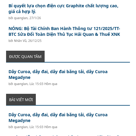
Bí quyết lựa chọn điện cực Graphite chất lượng cao,
giá cả hợp lý.
bởi
quanglan
,
27/1/26
NÓNG: Bộ Tài Chính Ban Hành Thông tư 121/2025/TT-
BTC Sửa Đổi Toàn Diện Thủ Tục Hải Quan & Thuế XNK
bởi
Nhân Vũ
,
26/12/25
ĐƯỢC QUAN TÂM
Dây Curoa, dây đai, dây đai băng tải, dây Curoa
Megadyne
bởi
quanglan
,
Lúc 15:03 Hôm qua
BÀI VIẾT MỚI
Dây Curoa, dây đai, dây đai băng tải, dây Curoa
Megadyne
bởi
quanglan
,
Lúc 15:03 Hôm qua