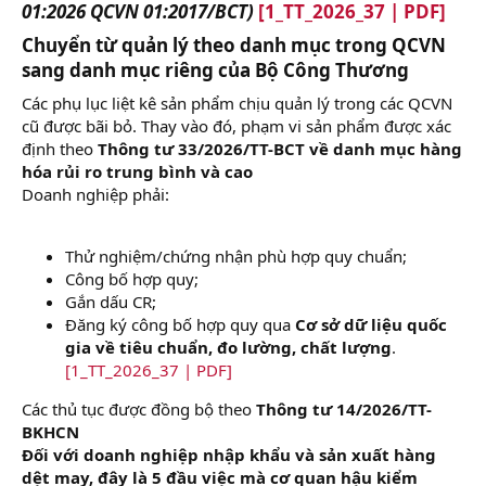
t
01:2026 QCVN 01:2017/BCT)
[1_TT_2026_37 | PDF]
e
Chuyển từ quản lý theo danh mục trong QCVN
r
sang danh mục riêng của Bộ Công Thương​
Các phụ lục liệt kê sản phẩm chịu quản lý trong các QCVN
cũ được bãi bỏ. Thay vào đó, phạm vi sản phẩm được xác
định theo
Thông tư 33/2026/TT-BCT về danh mục hàng
hóa rủi ro trung bình và cao
Doanh nghiệp phải:
Thử nghiệm/chứng nhận phù hợp quy chuẩn;
Công bố hợp quy;
Gắn dấu CR;
Đăng ký công bố hợp quy qua
Cơ sở dữ liệu quốc
gia về tiêu chuẩn, đo lường, chất lượng
.
[1_TT_2026_37 | PDF]
Các thủ tục được đồng bộ theo
Thông tư 14/2026/TT-
BKHCN
Đối với doanh nghiệp nhập khẩu và sản xuất hàng
dệt may, đây là 5 đầu việc mà cơ quan hậu kiểm