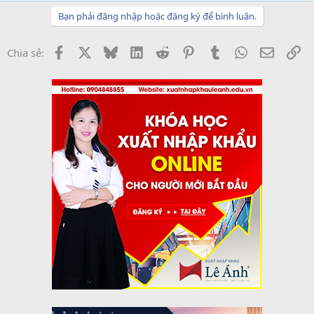
Bạn phải đăng nhập hoặc đăng ký để bình luận.
Facebook
X
Bluesky
LinkedIn
Reddit
Pinterest
Tumblr
WhatsApp
Email
Li
Chia sẻ: