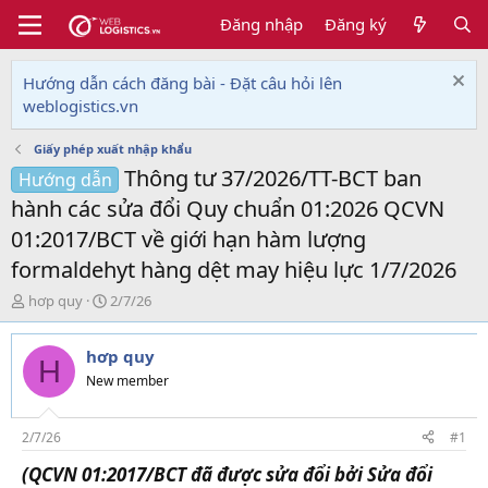
Đăng nhập
Đăng ký
Hướng dẫn cách đăng bài - Đặt câu hỏi lên
weblogistics.vn
Giấy phép xuất nhập khẩu
Thông tư 37/2026/TT-BCT ban
Hướng dẫn
hành các sửa đổi Quy chuẩn 01:2026 QCVN
01:2017/BCT về giới hạn hàm lượng
formaldehyt hàng dệt may hiệu lực 1/7/2026
T
N
hơp quy
2/7/26
h
g
r
à
hơp quy
e
y
H
a
g
New member
d
ử
s
i
t
2/7/26
#1
a
(QCVN 01:2017/BCT đã được sửa đổi bởi Sửa đổi
r