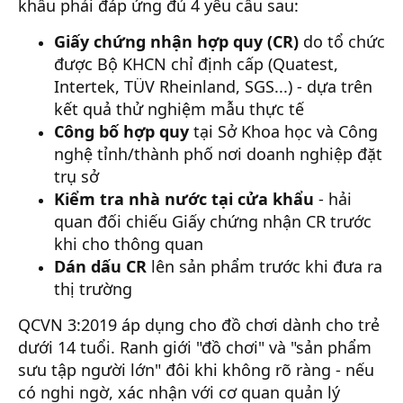
khẩu phải đáp ứng đủ 4 yêu cầu sau:
Giấy chứng nhận hợp quy (CR)
do tổ chức
được Bộ KHCN chỉ định cấp (Quatest,
Intertek, TÜV Rheinland, SGS...) - dựa trên
kết quả thử nghiệm mẫu thực tế
Công bố hợp quy
tại Sở Khoa học và Công
nghệ tỉnh/thành phố nơi doanh nghiệp đặt
trụ sở
Kiểm tra nhà nước tại cửa khẩu
- hải
quan đối chiếu Giấy chứng nhận CR trước
khi cho thông quan
Dán dấu CR
lên sản phẩm trước khi đưa ra
thị trường
QCVN 3:2019 áp dụng cho đồ chơi dành cho trẻ
dưới 14 tuổi. Ranh giới "đồ chơi" và "sản phẩm
sưu tập người lớn" đôi khi không rõ ràng - nếu
có nghi ngờ, xác nhận với cơ quan quản lý