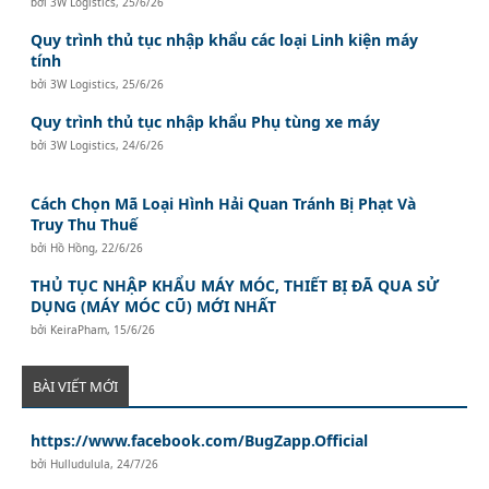
bởi
3W Logistics
,
25/6/26
Quy trình thủ tục nhập khẩu các loại Linh kiện máy
tính
bởi
3W Logistics
,
25/6/26
Quy trình thủ tục nhập khẩu Phụ tùng xe máy
bởi
3W Logistics
,
24/6/26
Cách Chọn Mã Loại Hình Hải Quan Tránh Bị Phạt Và
Truy Thu Thuế
bởi
Hồ Hồng
,
22/6/26
THỦ TỤC NHẬP KHẨU MÁY MÓC, THIẾT BỊ ĐÃ QUA SỬ
DỤNG (MÁY MÓC CŨ) MỚI NHẤT
bởi
KeiraPham
,
15/6/26
BÀI VIẾT MỚI
https://www.facebook.com/BugZapp.Official
bởi
Hulludulula
,
24/7/26