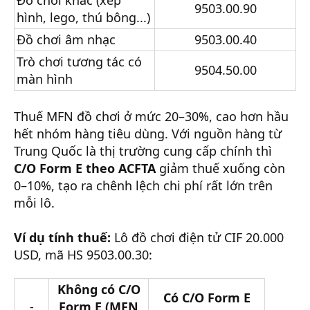
9503.00.90
hình, lego, thú bông...)
Đồ chơi âm nhạc
9503.00.40
Trò chơi tương tác có
9504.50.00
màn hình
Thuế MFN đồ chơi ở mức 20–30%, cao hơn hầu
hết nhóm hàng tiêu dùng. Với nguồn hàng từ
Trung Quốc là thị trường cung cấp chính thì
C/O Form E theo ACFTA
giảm thuế xuống còn
0–10%, tạo ra chênh lệch chi phí rất lớn trên
mỗi lô.
Ví dụ tính thuế:
Lô đồ chơi điện tử CIF 20.000
USD, mã HS 9503.00.30:
Không có C/O
Có C/O Form E
-
Form E (MFN