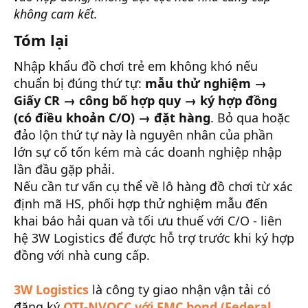
không cam kết.
Tóm lại
Nhập khẩu đồ chơi trẻ em không khó nếu
chuẩn bị đúng thứ tự:
mẫu thử nghiệm →
Giấy CR → công bố hợp quy → ký hợp đồng
(có điều khoản C/O) → đặt hàng
. Bỏ qua hoặc
đảo lộn thứ tự này là nguyên nhân của phần
lớn sự cố tốn kém mà các doanh nghiệp nhập
lần đầu gặp phải.
Nếu cần tư vấn cụ thể về lô hàng đồ chơi từ xác
định mã HS, phối hợp thử nghiệm mẫu đến
khai báo hải quan và tối ưu thuế với C/O - liên
hệ 3W Logistics để được hỗ trợ trước khi ký hợp
đồng với nhà cung cấp.
3W Logistics
là công ty giao nhận vận tải có
đăng ký
OTI-NVOCC với FMC bond (Federal