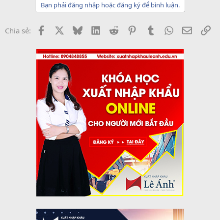
Bạn phải đăng nhập hoặc đăng ký để bình luận.
Facebook
X
Bluesky
LinkedIn
Reddit
Pinterest
Tumblr
WhatsApp
Email
Li
Chia sẻ: