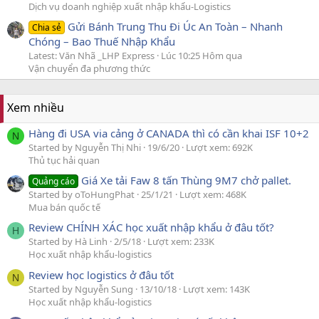
Dịch vụ doanh nghiệp xuất nhập khẩu-Logistics
Gửi Bánh Trung Thu Đi Úc An Toàn – Nhanh
Chia sẻ
Chóng – Bao Thuế Nhập Khẩu
Latest: Văn Nhã _LHP Express
Lúc 10:25 Hôm qua
Vận chuyển đa phương thức
Xem nhiều
Hàng đi USA via cảng ở CANADA thì có cần khai ISF 10+2
N
Started by Nguyễn Thị Nhi
19/6/20
Lượt xem: 692K
Thủ tục hải quan
Giá Xe tải Faw 8 tấn Thùng 9M7 chở pallet.
Quảng cáo
Started by oToHungPhat
25/1/21
Lượt xem: 468K
Mua bán quốc tế
Review CHÍNH XÁC học xuất nhập khẩu ở đâu tốt?
H
Started by Hà Linh
2/5/18
Lượt xem: 233K
Học xuất nhập khẩu-logistics
Review học logistics ở đâu tốt
N
Started by Nguyễn Sung
13/10/18
Lượt xem: 143K
Học xuất nhập khẩu-logistics