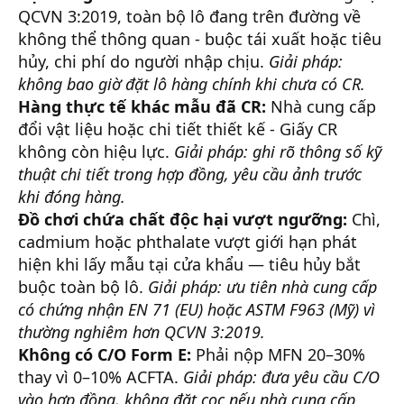
QCVN 3:2019, toàn bộ lô đang trên đường về
không thể thông quan - buộc tái xuất hoặc tiêu
hủy, chi phí do người nhập chịu.
Giải pháp:
không bao giờ đặt lô hàng chính khi chưa có CR.
Hàng thực tế khác mẫu đã CR:
Nhà cung cấp
đổi vật liệu hoặc chi tiết thiết kế - Giấy CR
không còn hiệu lực.
Giải pháp: ghi rõ thông số kỹ
thuật chi tiết trong hợp đồng, yêu cầu ảnh trước
khi đóng hàng.
Đồ chơi chứa chất độc hại vượt ngưỡng:
Chì,
cadmium hoặc phthalate vượt giới hạn phát
hiện khi lấy mẫu tại cửa khẩu — tiêu hủy bắt
buộc toàn bộ lô.
Giải pháp: ưu tiên nhà cung cấp
có chứng nhận EN 71 (EU) hoặc ASTM F963 (Mỹ) vì
thường nghiêm hơn QCVN 3:2019.
Không có C/O Form E:
Phải nộp MFN 20–30%
thay vì 0–10% ACFTA.
Giải pháp: đưa yêu cầu C/O
vào hợp đồng, không đặt cọc nếu nhà cung cấp