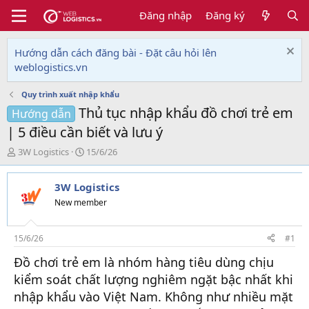
Đăng nhập
Đăng ký
Hướng dẫn cách đăng bài - Đặt câu hỏi lên
weblogistics.vn
Quy trình xuất nhập khẩu
Thủ tục nhập khẩu đồ chơi trẻ em
Hướng dẫn
| 5 điều cần biết và lưu ý
T
N
3W Logistics
15/6/26
h
g
r
à
3W Logistics
e
y
a
g
New member
d
ử
s
i
t
15/6/26
#1
a
Đồ chơi trẻ em là nhóm hàng tiêu dùng chịu
r
t
kiểm soát chất lượng nghiêm ngặt bậc nhất khi
e
nhập khẩu vào Việt Nam. Không như nhiều mặt
r