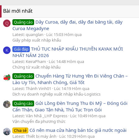
Bài mới nhất
Dây Curoa, dây đai, dây đai băng tải, dây
Quảng cáo
Q
Curoa Megadyne
Latest: quanglan
Lúc 15:03 Hôm qua
Giấy phép xuất nhập khẩu
THỦ TỤC NHẬP KHẨU THUYỀN KAYAK MỚI
Giải đáp
K
NHẤT NĂM 2026
Latest: KeiraPham
Lúc 14:48 Hôm qua
Chứng từ xuất nhập khẩu
Chuyển Hàng Từ Hưng Yên Đi Viêng Chăn –
Quảng cáo
Lào Uy Tín, Nhanh Chóng, Giá Tốt
Latest: Thành Vinh01
Lúc 14:19 Hôm qua
Dịch vụ doanh nghiệp xuất nhập khẩu-Logistics
Gửi Lồng Đèn Trung Thu Đi Mỹ – Đóng Gói
Quảng cáo
Cẩn Thận, Giao Tận Nhà, Thủ Tục Trọn Gói
Latest: Văn Nhã _LHP Express
Lúc 10:49 Hôm qua
Vận chuyển đa phương thức
Có nên mua cửa hàng bán tóc giả nước ngoài
Chia sẻ
Latest: Thiết bị máy ảnh
Lúc 10:29 Hôm qua