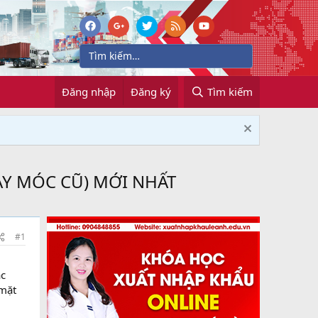
Đăng nhập
Đăng ký
Tìm kiếm
ÁY MÓC CŨ) MỚI NHẤT
#1
ặc
 mặt