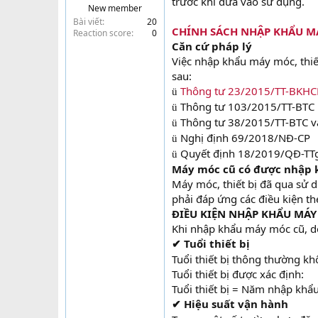
trước khi đưa vào sử dụng.
New member
t
Bài viết
20
e
CHÍNH SÁCH NHẬP KHẨU MÁ
Reaction score
0
r
Căn cứ pháp lý
Việc nhập khẩu máy móc, thiế
sau:
Thông tư 23/2015/TT-BKH
ü
Thông tư 103/2015/TT-BTC
ü
Thông tư 38/2015/TT-BTC v
ü
Nghị định 69/2018/NĐ-CP
ü
Quyết định 18/2019/QĐ-TT
ü
Máy móc cũ có được nhập 
Máy móc, thiết bị đã qua sử
phải đáp ứng các điều kiện t
ĐIỀU KIỆN NHẬP KHẨU MÁY
Khi nhập khẩu máy móc cũ, do
Tuổi thiết bị
✔
Tuổi thiết bị thông thường k
Tuổi thiết bị được xác định:
Tuổi thiết bị = Năm nhập khẩ
Hiệu suất vận hành
✔