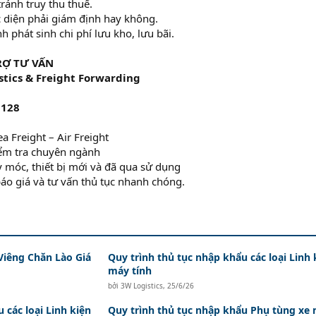
ránh truy thu thuế.
c diện phải giám định hay không.
 phát sinh chi phí lưu kho, lưu bãi.
RỢ TƯ VẤN
tics & Freight Forwarding
 128
a Freight – Air Freight
iểm tra chuyên ngành
 móc, thiết bị mới và đã qua sử dụng
áo giá và tư vấn thủ tục nhanh chóng.
Viêng Chăn Lào Giá
Quy trình thủ tục nhập khẩu các loại Linh 
máy tính
bởi
3W Logistics
,
25/6/26
 các loại Linh kiện
Quy trình thủ tục nhập khẩu Phụ tùng xe