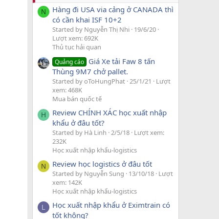
Hàng đi USA via cảng ở CANADA thì
N
có cần khai ISF 10+2
Started by Nguyễn Thị Nhi
19/6/20
Lượt xem: 692K
Thủ tục hải quan
Giá Xe tải Faw 8 tấn
Quảng cáo
Thùng 9M7 chở pallet.
Started by oToHungPhat
25/1/21
Lượt
xem: 468K
Mua bán quốc tế
Review CHÍNH XÁC học xuất nhập
H
khẩu ở đâu tốt?
Started by Hà Linh
2/5/18
Lượt xem:
232K
Học xuất nhập khẩu-logistics
Review học logistics ở đâu tốt
N
Started by Nguyễn Sung
13/10/18
Lượt
xem: 142K
Học xuất nhập khẩu-logistics
Học xuất nhập khẩu ở Eximtrain có
L
tốt không?