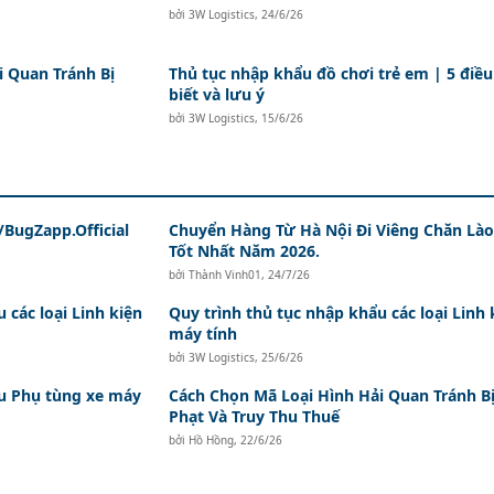
bởi
3W Logistics
,
24/6/26
i Quan Tránh Bị
Thủ tục nhập khẩu đồ chơi trẻ em | 5 điều
biết và lưu ý
bởi
3W Logistics
,
15/6/26
BugZapp.Official
Chuyển Hàng Từ Hà Nội Đi Viêng Chăn Lào
Tốt Nhất Năm 2026.
bởi
Thành Vinh01
,
24/7/26
 các loại Linh kiện
Quy trình thủ tục nhập khẩu các loại Linh 
máy tính
bởi
3W Logistics
,
25/6/26
ẩu Phụ tùng xe máy
Cách Chọn Mã Loại Hình Hải Quan Tránh B
Phạt Và Truy Thu Thuế
bởi
Hồ Hồng
,
22/6/26