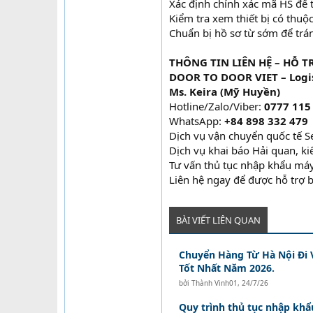
Xác định chính xác mã HS để t
Kiểm tra xem thiết bị có thuộ
Chuẩn bị hồ sơ từ sớm để tránh
THÔNG TIN LIÊN HỆ – HỖ T
DOOR TO DOOR VIET – Logis
Ms. Keira (Mỹ Huyền)
Hotline/Zalo/Viber:
0777 115
WhatsApp:
+84 898 332 479
Dịch vụ vận chuyển quốc tế Se
Dịch vụ khai báo Hải quan, k
Tư vấn thủ tục nhập khẩu máy
Liên hệ ngay để được hỗ trợ b
BÀI VIẾT LIÊN QUAN
Chuyển Hàng Từ Hà Nội Đi 
Tốt Nhất Năm 2026.
bởi
Thành Vinh01
,
24/7/26
Quy trình thủ tục nhập khẩu