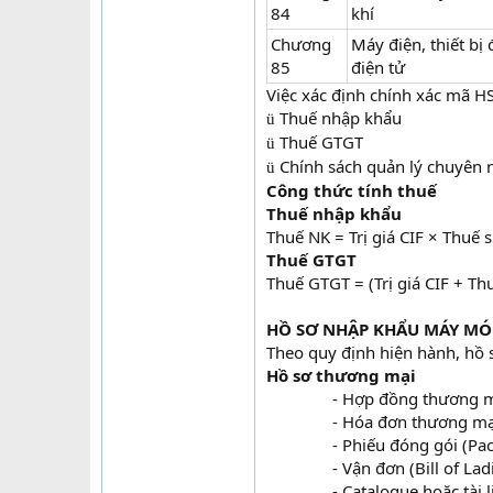
84
khí
Chương
Máy điện, thiết bị 
85
điện tử
Việc xác định chính xác mã HS
Thuế nhập khẩu
ü
Thuế GTGT
ü
Chính sách quản lý chuyên
ü
Công thức tính thuế
Thuế nhập khẩu
Thuế NK = Trị giá CIF × Thuế 
Thuế GTGT
Thuế GTGT = (Trị giá CIF + T
HỒ SƠ NHẬP KHẨU MÁY MÓC
Theo quy định hiện hành, hồ
Hồ sơ thương mại
- Hợp đồng thương mạ
- Hóa đơn thương mại
- Phiếu đóng gói (Pack
- Vận đơn (Bill of Ladi
- Catalogue hoặc tài l