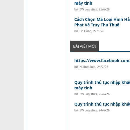
máy tính
bởi
3W Logistics
,
25/6/26
Cách Chọn Mã Loại Hình Hả
Phạt Và Truy Thu Thuế
bởi
Hồ Hồng
,
22/6/26
BÀI VIẾT MỚI
https://www.facebook.com/
bởi
Hulludulula
,
24/7/26
Quy trình thủ tục nhập khẩu
máy tính
bởi
3W Logistics
,
25/6/26
Quy trình thủ tục nhập kh
bởi
3W Logistics
,
24/6/26