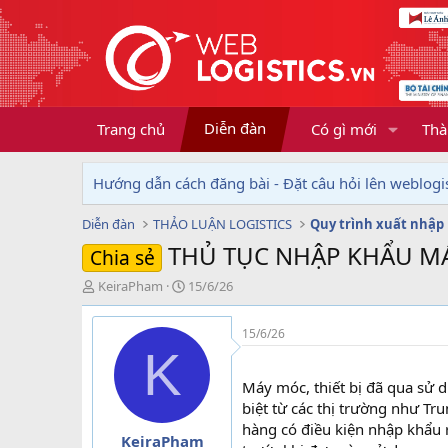
Diễn đàn
Trang chủ
Có gì mới
Thà
Hướng dẫn cách đăng bài - Đặt câu hỏi lên weblogis
Diễn đàn
THẢO LUẬN LOGISTICS
Quy trình xuất nhập
THỦ TỤC NHẬP KHẨU MÁ
Chia sẻ
T
N
KeiraPham
15/6/26
h
g
r
à
15/6/26
e
y
K
a
g
d
ử
Máy móc, thiết bị đã qua sử 
s
i
biệt từ các thị trường như T
t
hàng có điều kiện nhập khẩu r
a
KeiraPham
r