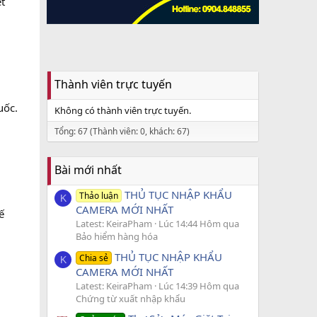
t
Thành viên trực tuyến
uốc.
Không có thành viên trực tuyến.
Tổng: 67 (Thành viên: 0, khách: 67)
Bài mới nhất
THỦ TỤC NHẬP KHẨU
Thảo luận
K
CAMERA MỚI NHẤT
ế
Latest: KeiraPham
Lúc 14:44 Hôm qua
Bảo hiểm hàng hóa
THỦ TỤC NHẬP KHẨU
Chia sẻ
K
CAMERA MỚI NHẤT
Latest: KeiraPham
Lúc 14:39 Hôm qua
Chứng từ xuất nhập khẩu