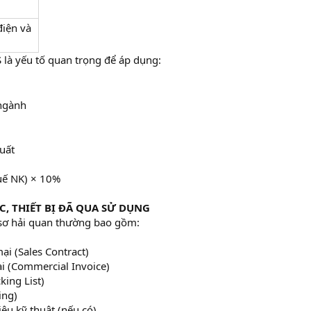
điện và
 là yếu tố quan trọng để áp dụng:
 ngành
suất
huế NK) × 10%
, THIẾT BỊ ĐÃ QUA SỬ DỤNG
 sơ hải quan thường bao gồm:
i (Sales Contract)​
 (Commercial Invoice)​
ing List)​
ng)​
iệu kỹ thuật (nếu có)​