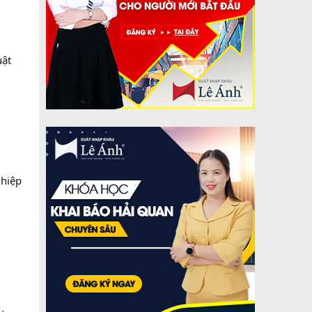
uật
ghiệp