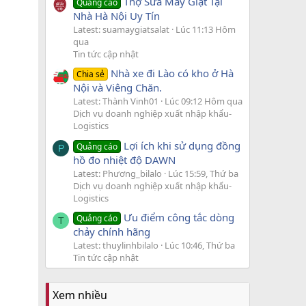
Thợ Sửa Máy Giặt Tại
Quảng cáo
Nhà Hà Nội Uy Tín
Latest: suamaygiatsalat
Lúc 11:13 Hôm
qua
Tin tức cập nhật
Nhà xe đi Lào có kho ở Hà
Chia sẻ
Nội và Viêng Chăn.
Latest: Thành Vinh01
Lúc 09:12 Hôm qua
Dịch vụ doanh nghiệp xuất nhập khẩu-
Logistics
Lợi ích khi sử dụng đồng
Quảng cáo
P
hồ đo nhiệt độ DAWN
Latest: Phương_bilalo
Lúc 15:59, Thứ ba
Dịch vụ doanh nghiệp xuất nhập khẩu-
Logistics
Ưu điểm công tắc dòng
Quảng cáo
T
chảy chính hãng
Latest: thuylinhbilalo
Lúc 10:46, Thứ ba
Tin tức cập nhật
Xem nhiều