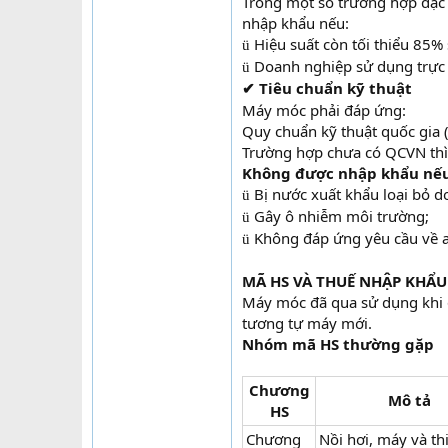
Trong một số trường hợp đặc 
nhập khẩu nếu:
Hiệu suất còn tối thiểu 85% 
ü
Doanh nghiệp sử dụng trực 
ü
Tiêu chuẩn kỹ thuật
✔
Máy móc phải đáp ứng:
Quy chuẩn kỹ thuật quốc gia 
Trường hợp chưa có QCVN thì
Không được nhập khẩu nếu
Bị nước xuất khẩu loại bỏ do
ü
Gây ô nhiễm môi trường;
ü
Không đáp ứng yêu cầu về a
ü
MÃ HS VÀ THUẾ NHẬP KHẨ
Máy móc đã qua sử dụng khi 
tương tự máy mới.
Nhóm mã HS thường gặp
Chương
Mô tả
HS
Chương
Nồi hơi, máy và thi