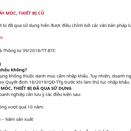
Y MÓC, THIẾT BỊ CŨ
t bị đã qua sử dụng hiện được điều chỉnh bởi các văn bản pháp l
CN
à Thông tư 39/2018/TT-BTC
g
khẩu không?
 dụng không thuộc danh mục cấm nhập khẩu. Tuy nhiên, doanh n
heo Quyết định 18/2019/QĐ-TTg trước khi làm thủ tục nhập khẩu.
 MÓC, THIẾT BỊ ĐÃ QUA SỬ DỤNG
anh nghiệp cần lưu ý các điều kiện sau:
hông vượt quá 10 năm.
u – Năm sản xuất