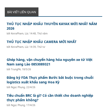
BÀI VIẾT LIÊN QUAN
THỦ TỤC NHẬP KHẨU THUYỀN KAYAK MỚI NHẤT NĂM
2026
bởi
KeiraPham
,
Lúc 14:48, Thứ năm
THỦ TỤC NHẬP KHẨU CAMERA MỚI NHẤT
bởi
KeiraPham
,
Lúc 14:39, Thứ tư
Ghép hàng, vận chuyển hàng hóa nguyên xe từ Việt
Nam sang Lào 0853089321
bởi
TrungPA
,
18/5/26
Đăng ký FDA Thực phẩm Bước bắt buộc trong chuỗi
logistics xuất khẩu sang Hoa Kỳ
bởi
Ngọc Phụng
,
22/4/26
Tiêu chuẩn BRC là gì? Có cần thiết cho doanh nghiệp
thực phẩm không?
bởi
Ngọc Phụng
,
17/4/26