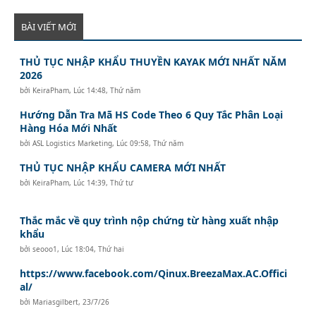
BÀI VIẾT MỚI
THỦ TỤC NHẬP KHẨU THUYỀN KAYAK MỚI NHẤT NĂM
2026
bởi
KeiraPham
,
Lúc 14:48, Thứ năm
Hướng Dẫn Tra Mã HS Code Theo 6 Quy Tắc Phân Loại
Hàng Hóa Mới Nhất
bởi
ASL Logistics Marketing
,
Lúc 09:58, Thứ năm
THỦ TỤC NHẬP KHẨU CAMERA MỚI NHẤT
bởi
KeiraPham
,
Lúc 14:39, Thứ tư
Thắc mắc về quy trình nộp chứng từ hàng xuất nhập
khẩu
bởi
seooo1
,
Lúc 18:04, Thứ hai
https://www.facebook.com/Qinux.BreezaMax.AC.Offici
al/
bởi
Mariasgilbert
,
23/7/26