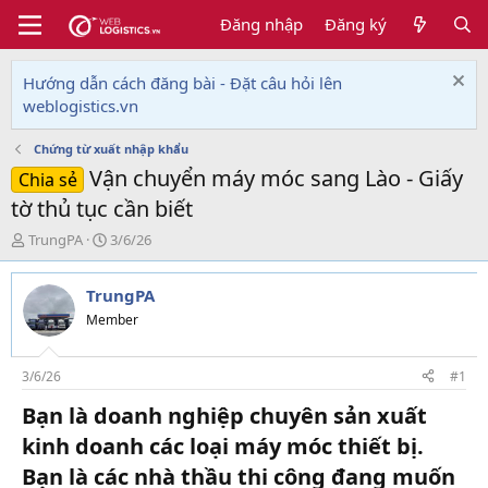
Đăng nhập
Đăng ký
Hướng dẫn cách đăng bài - Đặt câu hỏi lên
weblogistics.vn
Chứng từ xuất nhập khẩu
Vận chuyển máy móc sang Lào - Giấy
Chia sẻ
tờ thủ tục cần biết
T
N
TrungPA
3/6/26
h
g
r
à
TrungPA
e
y
a
g
Member
d
ử
s
i
t
3/6/26
#1
a
Bạn là doanh nghiệp chuyên sản xuất
r
t
kinh doanh các loại máy móc thiết bị.
e
Bạn là các nhà thầu thi công đang muốn
r