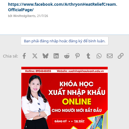
https://www.facebook.com/ArthryonHeatReliefCream.
OfficialPage/
bởi
Winifredgilberts
,
21/7/26
Bạn phải đăng nhập hoặc đăng ký để bình luận.
Facebook
X
Bluesky
LinkedIn
Reddit
Pinterest
Tumblr
WhatsApp
Email
Li
Chia sẻ: