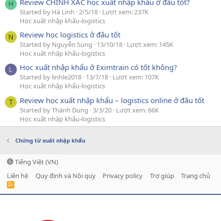
Review CHÍNH XÁC học xuất nhập khẩu ở đâu tốt?
H
Started by Hà Linh
2/5/18
Lượt xem: 237K
Học xuất nhập khẩu-logistics
Review học logistics ở đâu tốt
N
Started by Nguyễn Sung
13/10/18
Lượt xem: 145K
Học xuất nhập khẩu-logistics
Học xuất nhập khẩu ở Eximtrain có tốt không?
L
Started by linhle2018
13/7/18
Lượt xem: 107K
Học xuất nhập khẩu-logistics
Review học xuất nhập khẩu – logistics online ở đâu tốt
T
Started by Thành Dung
3/3/20
Lượt xem: 66K
Học xuất nhập khẩu-logistics
Chứng từ xuất nhập khẩu
Tiếng Việt (VN)
Liên hệ
Quy định và Nội quy
Privacy policy
Trợ giúp
Trang chủ
R
S
S