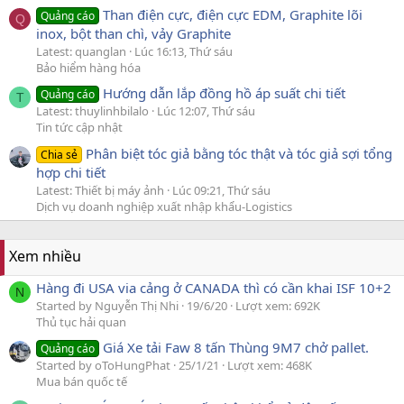
Than điện cực, điện cực EDM, Graphite lõi
Quảng cáo
Q
inox, bột than chì, vảy Graphite
Latest: quanglan
Lúc 16:13, Thứ sáu
Bảo hiểm hàng hóa
Hướng dẫn lắp đồng hồ áp suất chi tiết
Quảng cáo
T
Latest: thuylinhbilalo
Lúc 12:07, Thứ sáu
Tin tức cập nhật
Phân biệt tóc giả bằng tóc thật và tóc giả sợi tổng
Chia sẻ
hợp chi tiết
Latest: Thiết bị máy ảnh
Lúc 09:21, Thứ sáu
Dịch vụ doanh nghiệp xuất nhập khẩu-Logistics
Xem nhiều
Hàng đi USA via cảng ở CANADA thì có cần khai ISF 10+2
N
Started by Nguyễn Thị Nhi
19/6/20
Lượt xem: 692K
Thủ tục hải quan
Giá Xe tải Faw 8 tấn Thùng 9M7 chở pallet.
Quảng cáo
Started by oToHungPhat
25/1/21
Lượt xem: 468K
Mua bán quốc tế