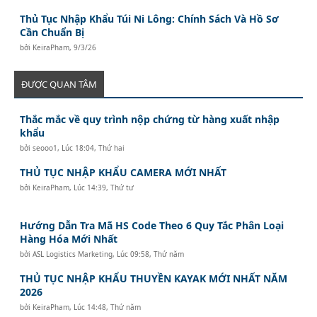
Thủ Tục Nhập Khẩu Túi Ni Lông: Chính Sách Và Hồ Sơ
Cần Chuẩn Bị
bởi
KeiraPham
,
9/3/26
ĐƯỢC QUAN TÂM
Thắc mắc về quy trình nộp chứng từ hàng xuất nhập
khẩu
bởi
seooo1
,
Lúc 18:04, Thứ hai
THỦ TỤC NHẬP KHẨU CAMERA MỚI NHẤT
bởi
KeiraPham
,
Lúc 14:39, Thứ tư
Hướng Dẫn Tra Mã HS Code Theo 6 Quy Tắc Phân Loại
Hàng Hóa Mới Nhất
bởi
ASL Logistics Marketing
,
Lúc 09:58, Thứ năm
THỦ TỤC NHẬP KHẨU THUYỀN KAYAK MỚI NHẤT NĂM
2026
bởi
KeiraPham
,
Lúc 14:48, Thứ năm