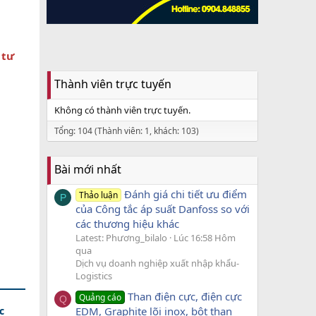
 tư
Thành viên trực tuyến
Không có thành viên trực tuyến.
Tổng: 104 (Thành viên: 1, khách: 103)
Bài mới nhất
Đánh giá chi tiết ưu điểm
Thảo luận
P
của Công tắc áp suất Danfoss so với
các thương hiệu khác
Latest: Phương_bilalo
Lúc 16:58 Hôm
qua
Dịch vụ doanh nghiệp xuất nhập khẩu-
Logistics
Than điện cực, điện cực
Quảng cáo
Q
c
EDM, Graphite lõi inox, bột than