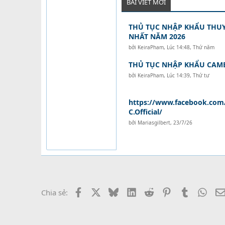
BÀI VIẾT MỚI
THỦ TỤC NHẬP KHẨU THUY
NHẤT NĂM 2026
bởi
KeiraPham
,
Lúc 14:48, Thứ năm
THỦ TỤC NHẬP KHẨU CAM
bởi
KeiraPham
,
Lúc 14:39, Thứ tư
https://www.facebook.com
C.Official/
bởi
Mariasgilbert
,
23/7/26
Facebook
X
Bluesky
LinkedIn
Reddit
Pinterest
Tumblr
What
Chia sẻ: