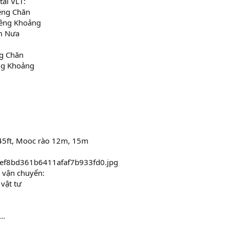
tải VLT:
iêng Chăn
iêng Khoảng
ầm Nưa
ng Chăn
ng Khoảng
t 45ft, Mooc rào 12m, 15m
 vận chuyển:
 vật tư
..