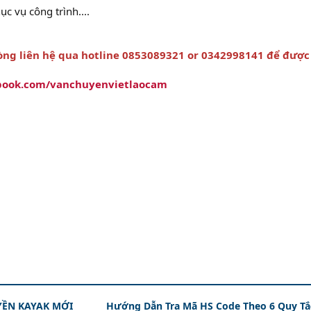
hục vụ công trình....
lòng liên hệ qua hotline 0853089321 or 0342998141 để được
book.com/vanchuyenvietlaocam
ỀN KAYAK MỚI
Hướng Dẫn Tra Mã HS Code Theo 6 Quy Tắ