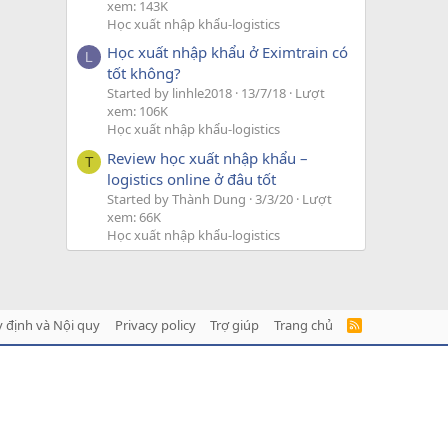
xem: 143K
Học xuất nhập khẩu-logistics
Học xuất nhập khẩu ở Eximtrain có
L
tốt không?
Started by linhle2018
13/7/18
Lượt
xem: 106K
Học xuất nhập khẩu-logistics
Review học xuất nhập khẩu –
T
logistics online ở đâu tốt
Started by Thành Dung
3/3/20
Lượt
xem: 66K
Học xuất nhập khẩu-logistics
 định và Nội quy
Privacy policy
Trợ giúp
Trang chủ
R
S
S