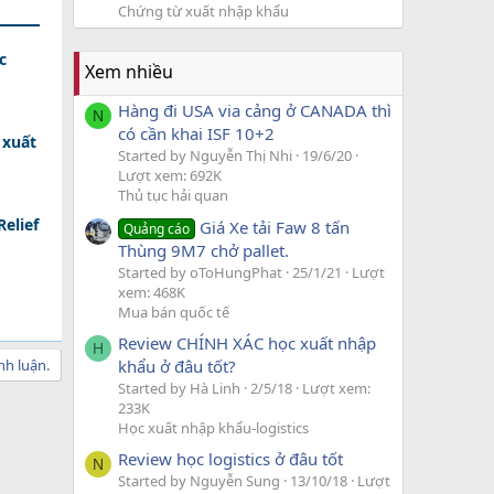
Chứng từ xuất nhập khẩu
c
Xem nhiều
Hàng đi USA via cảng ở CANADA thì
N
có cần khai ISF 10+2
 xuất
Started by Nguyễn Thị Nhi
19/6/20
Lượt xem: 692K
Thủ tục hải quan
elief
Giá Xe tải Faw 8 tấn
Quảng cáo
Thùng 9M7 chở pallet.
Started by oToHungPhat
25/1/21
Lượt
xem: 468K
Mua bán quốc tế
Review CHÍNH XÁC học xuất nhập
H
nh luận.
khẩu ở đâu tốt?
Started by Hà Linh
2/5/18
Lượt xem:
233K
Học xuất nhập khẩu-logistics
Review học logistics ở đâu tốt
N
Started by Nguyễn Sung
13/10/18
Lượt