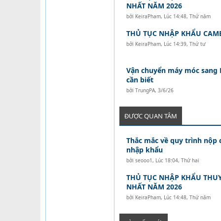
NHẤT NĂM 2026
bởi
KeiraPham
,
Lúc 14:48, Thứ năm
THỦ TỤC NHẬP KHẨU CAM
bởi
KeiraPham
,
Lúc 14:39, Thứ tư
Vận chuyển máy móc sang Là
cần biết
bởi
TrungPA
,
3/6/26
ĐƯỢC QUAN TÂM
Thắc mắc về quy trình nộp
nhập khẩu
bởi
seooo1
,
Lúc 18:04, Thứ hai
THỦ TỤC NHẬP KHẨU THUY
NHẤT NĂM 2026
bởi
KeiraPham
,
Lúc 14:48, Thứ năm