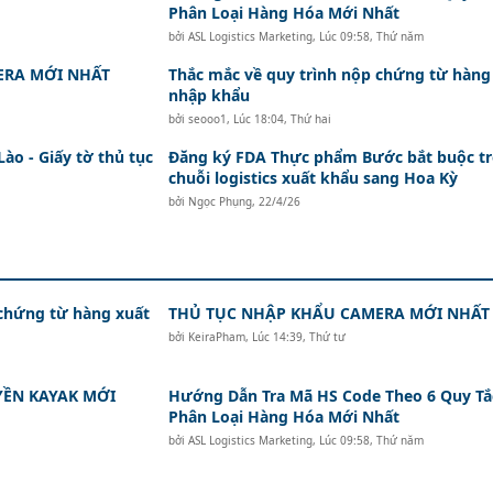
Phân Loại Hàng Hóa Mới Nhất
bởi
ASL Logistics Marketing
,
Lúc 09:58, Thứ năm
ERA MỚI NHẤT
Thắc mắc về quy trình nộp chứng từ hàng
nhập khẩu
bởi
seooo1
,
Lúc 18:04, Thứ hai
o - Giấy tờ thủ tục
Đăng ký FDA Thực phẩm Bước bắt buộc t
chuỗi logistics xuất khẩu sang Hoa Kỳ
bởi
Ngọc Phụng
,
22/4/26
 chứng từ hàng xuất
THỦ TỤC NHẬP KHẨU CAMERA MỚI NHẤT
bởi
KeiraPham
,
Lúc 14:39, Thứ tư
ỀN KAYAK MỚI
Hướng Dẫn Tra Mã HS Code Theo 6 Quy Tắ
Phân Loại Hàng Hóa Mới Nhất
bởi
ASL Logistics Marketing
,
Lúc 09:58, Thứ năm