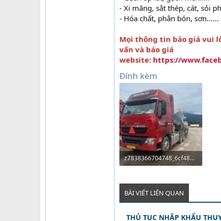
- Xi măng, sắt thép, cát, sỏi p
- Hóa chất, phân bón, sơn......
Mọi thông tin báo giá vui 
vấn và báo giá
website:
https://www.face
Đính kèm
z7838366704748_6cf4869f176aa07d845abc908a09d4eb.jpg
203.4 KB · Lượt xem: 31
BÀI VIẾT LIÊN QUAN
THỦ TỤC NHẬP KHẨU THUY