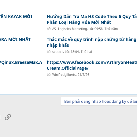
ỀN KAYAK MỚI
Hướng Dẫn Tra Mã HS Code Theo 6 Quy Tắ
Phân Loại Hàng Hóa Mới Nhất
bởi
ASL Logistics Marketing
,
Lúc 09:58, Thứ năm
ERA MỚI NHẤT
Thắc mắc về quy trình nộp chứng từ hàng
nhập khẩu
bởi
seooo1
,
Lúc 18:04, Thứ hai
/Qinux.BreezaMax.A
https://www.facebook.com/ArthryonHeatR
Cream.OfficialPage/
bởi
Winifredgilberts
,
21/7/26
Bạn phải đăng nhập hoặc đăng ký để bì
sApp
Email
Link