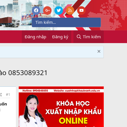
Đăng nhập
Đăng ký
Tìm kiếm
Lào 0853089321
#1
muốn
i