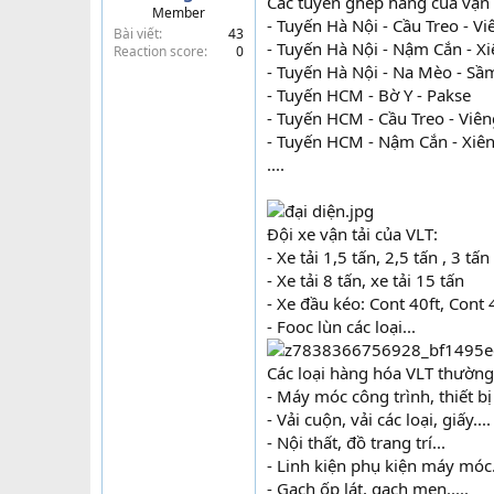
Các tuyến ghép hàng của vận 
Member
t
- Tuyến Hà Nội - Cầu Treo - V
Bài viết
43
e
- Tuyến Hà Nội - Nậm Cắn - X
Reaction score
0
r
- Tuyến Hà Nội - Na Mèo - S
- Tuyến HCM - Bờ Y - Pakse
- Tuyến HCM - Cầu Treo - Viê
- Tuyến HCM - Nậm Cắn - Xiê
....
Đội xe vận tải của VLT:
- Xe tải 1,5 tấn, 2,5 tấn , 3 tấn
- Xe tải 8 tấn, xe tải 15 tấn
- Xe đầu kéo: Cont 40ft, Con
- Fooc lùn các loại...
Các loại hàng hóa VLT thường
- Máy móc công trình, thiết bị
- Vải cuộn, vải các loại, giấy....
- Nội thất, đồ trang trí...
- Linh kiện phụ kiện máy móc.
- Gạch ốp lát, gạch men.....