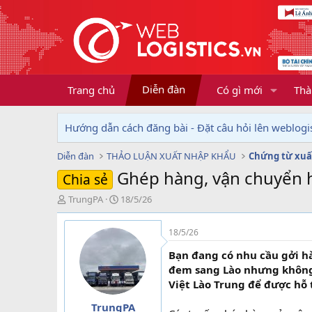
Diễn đàn
Trang chủ
Có gì mới
Thà
Hướng dẫn cách đăng bài - Đặt câu hỏi lên weblogis
Diễn đàn
THẢO LUẬN XUẤT NHẬP KHẨU
Chứng từ xuấ
Ghép hàng, vận chuyển 
Chia sẻ
T
N
TrungPA
18/5/26
h
g
r
à
18/5/26
e
y
a
g
Bạn đang có nhu cầu gởi h
d
ử
đem sang Lào nhưng không t
s
i
Việt Lào Trung để được hỗ 
t
a
TrungPA
r