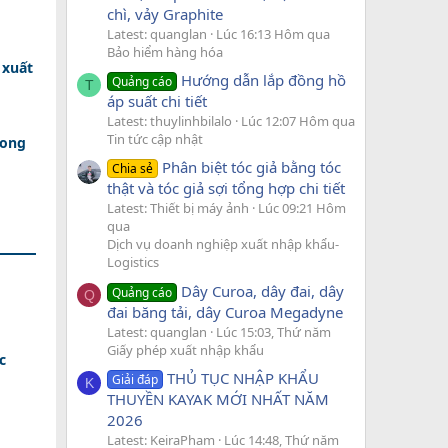
chì, vảy Graphite
Latest: quanglan
Lúc 16:13 Hôm qua
Bảo hiểm hàng hóa
 xuất
Hướng dẫn lắp đồng hồ
Quảng cáo
T
áp suất chi tiết
Latest: thuylinhbilalo
Lúc 12:07 Hôm qua
Tin tức cập nhật
rong
Phân biệt tóc giả bằng tóc
Chia sẻ
thật và tóc giả sợi tổng hợp chi tiết
Latest: Thiết bị máy ảnh
Lúc 09:21 Hôm
qua
Dịch vụ doanh nghiệp xuất nhập khẩu-
Logistics
Dây Curoa, dây đai, dây
Quảng cáo
Q
đai băng tải, dây Curoa Megadyne
Latest: quanglan
Lúc 15:03, Thứ năm
Giấy phép xuất nhập khẩu
c
THỦ TỤC NHẬP KHẨU
Giải đáp
K
THUYỀN KAYAK MỚI NHẤT NĂM
2026
Latest: KeiraPham
Lúc 14:48, Thứ năm