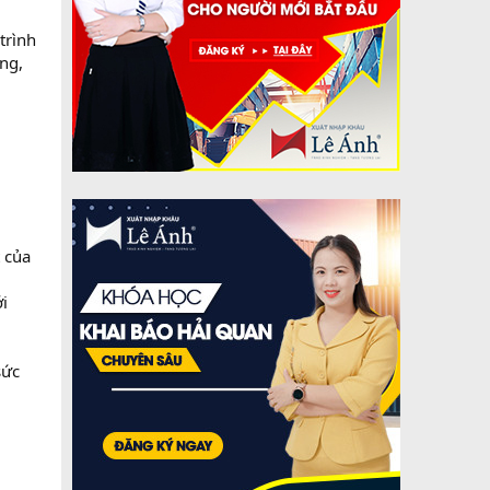
trình
êng,
t của
ới
sức