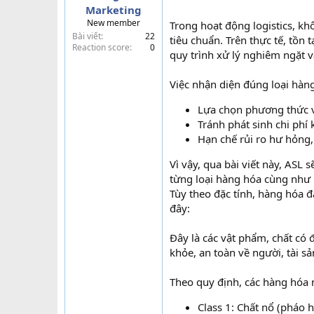
Marketing
t
New member
e
Trong hoạt động logistics, kh
Bài viết
22
r
tiêu chuẩn. Trên thực tế, tồn
Reaction score
0
quy trình xử lý nghiêm ngặt 
Việc nhận diện đúng loại hàn
Lựa chọn phương thức 
Tránh phát sinh chi phí 
Hạn chế rủi ro hư hỏng
Vì vậy, qua bài viết này, ASL
từng loại hàng hóa cùng như
Tùy theo đặc tính, hàng hóa đ
đây:
Đây là các vật phẩm, chất có 
khỏe, an toàn về người, tài s
Theo quy định, các hàng hóa n
Class 1: Chất nổ (pháo 