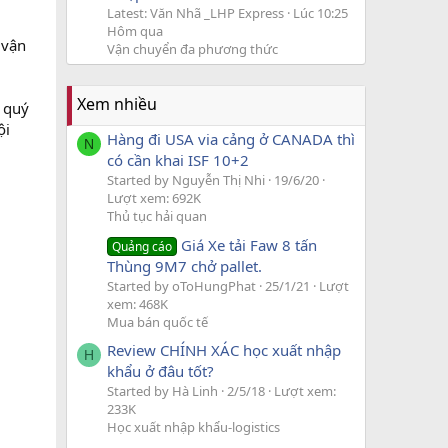
Latest: Văn Nhã _LHP Express
Lúc 10:25
Hôm qua
 vận
Vận chuyển đa phương thức
Xem nhiều
 quý
ội
Hàng đi USA via cảng ở CANADA thì
N
có cần khai ISF 10+2
Started by Nguyễn Thị Nhi
19/6/20
Lượt xem: 692K
Thủ tục hải quan
Giá Xe tải Faw 8 tấn
Quảng cáo
Thùng 9M7 chở pallet.
Started by oToHungPhat
25/1/21
Lượt
xem: 468K
Mua bán quốc tế
Review CHÍNH XÁC học xuất nhập
H
khẩu ở đâu tốt?
Started by Hà Linh
2/5/18
Lượt xem:
233K
Học xuất nhập khẩu-logistics