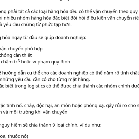
ông phải tất cả các loại hàng hóa đều có thể vận chuyển theo quy 
 tại nhiều nhóm hàng hóa đặc biệt đòi hỏi điều kiện vận chuyển ri
và yêu cầu chứng từ phức tạp hơn.
g hóa ngay từ đầu sẽ giúp doanh nghiệp:
vận chuyển phù hợp
không cần thiết
, chậm trễ hoặc vi phạm quy định
 sẽ hướng dẫn cụ thể cho các doanh nghiệp có thể nắm rõ tính chấ
 những yêu cầu cần có cho từng mặt hàng.
ặc biệt trong logistics có thể được chia thành các nhóm chính dư
đặc tính nổ, cháy, độc hại, ăn mòn hoặc phóng xạ, gây rủi ro cho 
ản và môi trường khi vận chuyển
guy hiểm sẽ chia thành 9 loại chính, ví dụ như:
hoa, thuốc nổ)