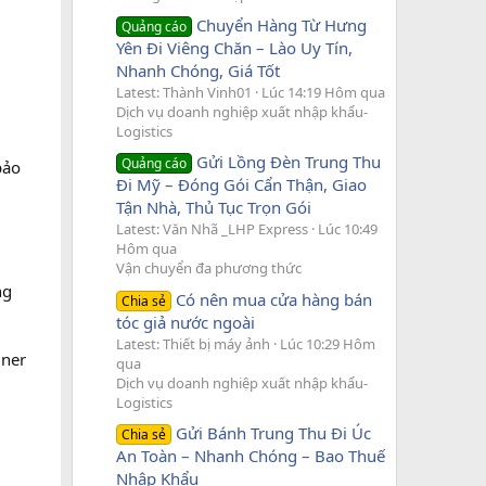
Chuyển Hàng Từ Hưng
Quảng cáo
Yên Đi Viêng Chăn – Lào Uy Tín,
Nhanh Chóng, Giá Tốt
Latest: Thành Vinh01
Lúc 14:19 Hôm qua
Dịch vụ doanh nghiệp xuất nhập khẩu-
Logistics
Gửi Lồng Đèn Trung Thu
Quảng cáo
bảo
Đi Mỹ – Đóng Gói Cẩn Thận, Giao
Tận Nhà, Thủ Tục Trọn Gói
Latest: Văn Nhã _LHP Express
Lúc 10:49
Hôm qua
Vận chuyển đa phương thức
ng
Có nên mua cửa hàng bán
Chia sẻ
tóc giả nước ngoài
Latest: Thiết bị máy ảnh
Lúc 10:29 Hôm
iner
qua
Dịch vụ doanh nghiệp xuất nhập khẩu-
Logistics
Gửi Bánh Trung Thu Đi Úc
Chia sẻ
An Toàn – Nhanh Chóng – Bao Thuế
Nhập Khẩu