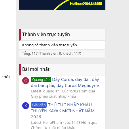
Thành viên trực tuyến
Không có thành viên trực tuyến.
Tổng: 117 (Thành viên: 0, khách: 117)
Bài mới nhất
 chối
Dây Curoa, dây đai, dây
Quảng cáo
Q
đai băng tải, dây Curoa Megadyne
Latest: quanglan
Lúc 15:03 Hôm qua
Giấy phép xuất nhập khẩu
THỦ TỤC NHẬP KHẨU
Giải đáp
K
THUYỀN KAYAK MỚI NHẤT NĂM
2026
Latest: KeiraPham
Lúc 14:48 Hôm qua
Chứng từ xuất nhập khẩu