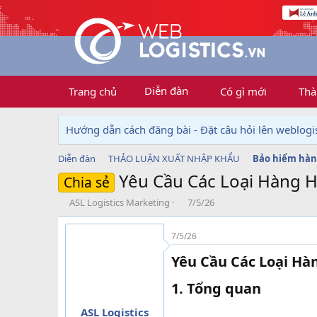
Diễn đàn
Trang chủ
Có gì mới
Thà
Hướng dẫn cách đăng bài - Đặt câu hỏi lên weblogis
Diễn đàn
THẢO LUẬN XUẤT NHẬP KHẨU
Bảo hiểm hàn
Yêu Cầu Các Loại Hàng H
Chia sẻ
T
N
ASL Logistics Marketing
7/5/26
h
g
r
à
7/5/26
e
y
a
g
Yêu Cầu Các Loại Hàn
d
ử
s
i
1. Tổng quan​
t
a
ASL Logistics
r