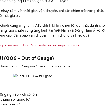
nh ảnh đội ngũ xe kho lạnh của ASL - Ryobi​
 nhạy cảm với thời gian vận chuyển, chỉ cần chậm trễ trong khâu
 mất giá trị.
huỗi cung ứng lạnh, ASL chính là lựa chọn tối ưu nhất dành cho
ạng lưới chuỗi cung ứng lạnh tại Việt Nam và Đông Nam Á với đ
ượng cao, đảm bảo vận chuyển nhanh chóng và hiệu quả.
orp.com.vn/dich-vu/chuoi-dich-vu-cung-ung-lanh
i (OOG – Out of Gauge)​
c hoặc trọng lượng vượt tiêu chuẩn container.
ông nghiệp kích cỡ lớn
 thùng số lượng lớn
thước quá cỡ