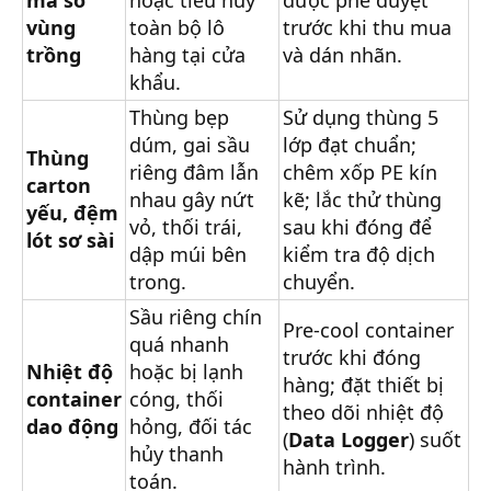
vùng
toàn bộ lô
trước khi thu mua
trồng
hàng tại cửa
và dán nhãn.
khẩu.
Thùng bẹp
Sử dụng thùng 5
dúm, gai sầu
lớp đạt chuẩn;
Thùng
riêng đâm lẫn
chêm xốp PE kín
carton
nhau gây nứt
kẽ; lắc thử thùng
yếu, đệm
vỏ, thối trái,
sau khi đóng để
lót sơ sài
dập múi bên
kiểm tra độ dịch
trong.
chuyển.
Sầu riêng chín
Pre-cool container
quá nhanh
trước khi đóng
Nhiệt độ
hoặc bị lạnh
hàng; đặt thiết bị
container
cóng, thối
theo dõi nhiệt độ
dao động
hỏng, đối tác
(
Data Logger
) suốt
hủy thanh
hành trình.
toán.