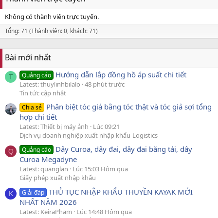
Không có thành viên trực tuyến.
Tổng: 71 (Thành viên: 0, khách: 71)
Bài mới nhất
Hướng dẫn lắp đồng hồ áp suất chi tiết
Quảng cáo
T
Latest: thuylinhbilalo
48 phút trước
Tin tức cập nhật
Phân biệt tóc giả bằng tóc thật và tóc giả sợi tổng
Chia sẻ
hợp chi tiết
Latest: Thiết bị máy ảnh
Lúc 09:21
Dịch vụ doanh nghiệp xuất nhập khẩu-Logistics
Dây Curoa, dây đai, dây đai băng tải, dây
Quảng cáo
Q
Curoa Megadyne
Latest: quanglan
Lúc 15:03 Hôm qua
Giấy phép xuất nhập khẩu
THỦ TỤC NHẬP KHẨU THUYỀN KAYAK MỚI
Giải đáp
K
NHẤT NĂM 2026
Latest: KeiraPham
Lúc 14:48 Hôm qua