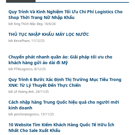
Quy Trình Và Kinh Nghiệm Tối Ưu Chi Phí Logistics Cho
Shop Thời Trang Nữ Nhập Khẩu
bởi
Xing Thích Mặc Đẹp
,
16/6/26
THỦ TỤC NHẬP KHẨU MÁY LỌC NƯỚC
bởi
KeiraPham
,
11/12/25
Chuyển phát nhanh quần áo: Giải pháp tối ưu cho
khách hàng gửi áo dài đi Mỹ
bởi
PTNLogistics
,
8/12/25
Quy Trình 6 Bước Xác Định Thị Trường Mục Tiêu Trong
XNK: Từ Lý Thuyết Đến Thực Chiến
bởi
Lê Hoàng Anh
,
24/11/25
Cách nhập hàng Trung Quốc hiệu quả cho người mới
kinh doanh
bởi
yenchinalogisitcs
,
13/11/25
10 Website Tìm Kiếm Khách Hàng Quốc Tế Hữu Ích
Nhất Cho Sale Xuất Khẩu