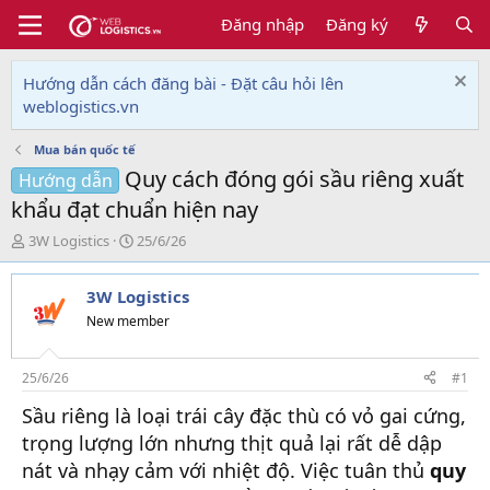
Đăng nhập
Đăng ký
Hướng dẫn cách đăng bài - Đặt câu hỏi lên
weblogistics.vn
Mua bán quốc tế
Quy cách đóng gói sầu riêng xuất
Hướng dẫn
khẩu đạt chuẩn hiện nay
T
N
3W Logistics
25/6/26
h
g
r
à
3W Logistics
e
y
a
g
New member
d
ử
s
i
t
25/6/26
#1
a
Sầu riêng là loại trái cây đặc thù có vỏ gai cứng,
r
t
trọng lượng lớn nhưng thịt quả lại rất dễ dập
e
nát và nhạy cảm với nhiệt độ. Việc tuân thủ
quy
r