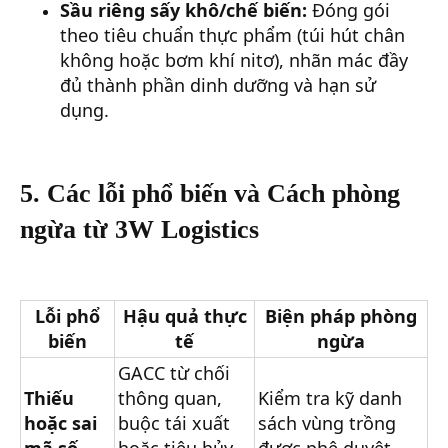
Sầu riêng sấy khô/chế biến:
Đóng gói
theo tiêu chuẩn thực phẩm (túi hút chân
không hoặc bơm khí nitơ), nhãn mác đầy
đủ thành phần dinh dưỡng và hạn sử
dụng.
5. Các lỗi phổ biến và Cách phòng
ngừa từ 3W Logistics
Lỗi phổ
Hậu quả thực
Biện pháp phòng
biến
tế
ngừa
GACC từ chối
Thiếu
thông quan,
Kiểm tra kỹ danh
hoặc sai
buộc tái xuất
sách vùng trồng
mã số
hoặc tiêu hủy
được phê duyệt