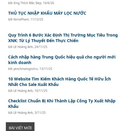
bởi
Xing Thích Mặc Đẹp
,
16/6/26
THỦ TỤC NHẬP KHẨU MÁY LỌC NƯỚC
bởi
KeiraPham
,
11/12/25
Quy Trình 6 Bước Xác Định Thị Trường Mục Tiêu Trong
XNK: Từ Lý Thuyết Đến Thực Chiến
bởi
Lê Hoàng Anh
,
24/11/25
Cách nhập hàng Trung Quốc hiệu quả cho người mới
kinh doanh
bởi
yenchinalogisitcs
,
13/11/25
10 Website Tìm Kiếm Khách Hàng Quốc Tế Hữu Ích
Nhất Cho Sale Xuất Khẩu
bởi
Lê Hoàng Anh
,
10/11/25
Checklist Chuẩn Bị Khi Thành Lập Công Ty Xuất Nhập
Khẩu
bởi
Lê Hoàng Anh
,
3/11/25
BÀI VIẾT MỚI