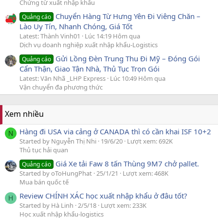
Chứng từ xuất nhập khẩu
Chuyển Hàng Từ Hưng Yên Đi Viêng Chăn –
Quảng cáo
Lào Uy Tín, Nhanh Chóng, Giá Tốt
Latest: Thành Vinh01
Lúc 14:19 Hôm qua
Dịch vụ doanh nghiệp xuất nhập khẩu-Logistics
Gửi Lồng Đèn Trung Thu Đi Mỹ – Đóng Gói
Quảng cáo
Cẩn Thận, Giao Tận Nhà, Thủ Tục Trọn Gói
Latest: Văn Nhã _LHP Express
Lúc 10:49 Hôm qua
Vận chuyển đa phương thức
Xem nhiều
Hàng đi USA via cảng ở CANADA thì có cần khai ISF 10+2
N
Started by Nguyễn Thị Nhi
19/6/20
Lượt xem: 692K
Thủ tục hải quan
Giá Xe tải Faw 8 tấn Thùng 9M7 chở pallet.
Quảng cáo
Started by oToHungPhat
25/1/21
Lượt xem: 468K
Mua bán quốc tế
Review CHÍNH XÁC học xuất nhập khẩu ở đâu tốt?
H
Started by Hà Linh
2/5/18
Lượt xem: 233K
Học xuất nhập khẩu-logistics