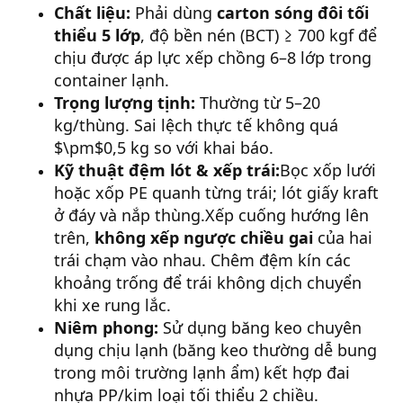
Chất liệu:
Phải dùng
carton sóng đôi tối
thiểu 5 lớp
, độ bền nén (BCT) ≥ 700 kgf để
chịu được áp lực xếp chồng 6–8 lớp trong
container lạnh.
Trọng lượng tịnh:
Thường từ 5–20
kg/thùng. Sai lệch thực tế không quá
$\pm$0,5 kg so với khai báo.
Kỹ thuật đệm lót & xếp trái:
Bọc xốp lưới
hoặc xốp PE quanh từng trái; lót giấy kraft
ở đáy và nắp thùng.Xếp cuống hướng lên
trên,
không xếp ngược chiều gai
của hai
trái chạm vào nhau. Chêm đệm kín các
khoảng trống để trái không dịch chuyển
khi xe rung lắc.
Niêm phong:
Sử dụng băng keo chuyên
dụng chịu lạnh (băng keo thường dễ bung
trong môi trường lạnh ẩm) kết hợp đai
nhựa PP/kim loại tối thiểu 2 chiều.