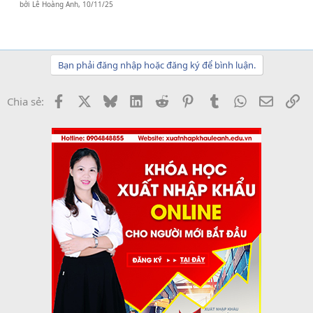
bởi
Lê Hoàng Anh
,
10/11/25
Bạn phải đăng nhập hoặc đăng ký để bình luận.
Facebook
X
Bluesky
LinkedIn
Reddit
Pinterest
Tumblr
WhatsApp
Email
Li
Chia sẻ: