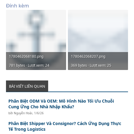
Đính kèm
1780462068180.png
1780462068207.png
781 bytes · Lượt xem: 24
369 bytes · Lượt xem: 25
BÀI VIẾT LIÊN QUAN
Phân Biệt ODM Và OEM: Mô Hình Nào Tối Ưu Chuỗi
Cung Ứng Cho Nhà Nhập Khẩu?
bởi
Nguyễn Hoài
,
1/6/26
Phân Biệt Shipper Và Consignor? Cách Ứng Dụng Thực
Tế Trong Logistics