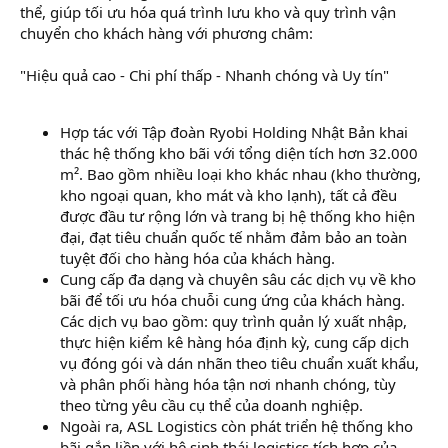
thể, giúp tối ưu hóa quá trình lưu kho và quy trình vận
chuyển cho khách hàng với phương châm:
"Hiệu quả cao - Chi phí thấp - Nhanh chóng và Uy tín"
Hợp tác với Tập đoàn Ryobi Holding Nhật Bản khai
thác hệ thống kho bãi với tổng diện tích hơn 32.000
m². Bao gồm nhiều loại kho khác nhau (kho thường,
kho ngoại quan, kho mát và kho lạnh), tất cả đều
được đầu tư rộng lớn và trang bị hệ thống kho hiện
đại, đạt tiêu chuẩn quốc tế nhằm đảm bảo an toàn
tuyệt đối cho hàng hóa của khách hàng.
Cung cấp đa dạng và chuyên sâu các dịch vụ về kho
bãi để tối ưu hóa chuỗi cung ứng của khách hàng.
Các dịch vụ bao gồm: quy trình quản lý xuất nhập,
thực hiện kiểm kê hàng hóa định kỳ, cung cấp dịch
vụ đóng gói và dán nhãn theo tiêu chuẩn xuất khẩu,
và phân phối hàng hóa tận nơi nhanh chóng, tùy
theo từng yêu cầu cụ thể của doanh nghiệp.
Ngoài ra, ASL Logistics còn phát triển hệ thống kho
bãi gắn liền với hệ sinh thái logistics tích hợp của