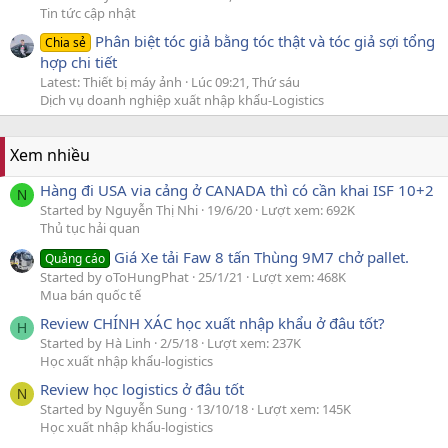
Tin tức cập nhật
Phân biệt tóc giả bằng tóc thật và tóc giả sợi tổng
Chia sẻ
hợp chi tiết
Latest: Thiết bị máy ảnh
Lúc 09:21, Thứ sáu
Dịch vụ doanh nghiệp xuất nhập khẩu-Logistics
Xem nhiều
Hàng đi USA via cảng ở CANADA thì có cần khai ISF 10+2
N
Started by Nguyễn Thị Nhi
19/6/20
Lượt xem: 692K
Thủ tục hải quan
Giá Xe tải Faw 8 tấn Thùng 9M7 chở pallet.
Quảng cáo
Started by oToHungPhat
25/1/21
Lượt xem: 468K
Mua bán quốc tế
Review CHÍNH XÁC học xuất nhập khẩu ở đâu tốt?
H
Started by Hà Linh
2/5/18
Lượt xem: 237K
Học xuất nhập khẩu-logistics
Review học logistics ở đâu tốt
N
Started by Nguyễn Sung
13/10/18
Lượt xem: 145K
Học xuất nhập khẩu-logistics