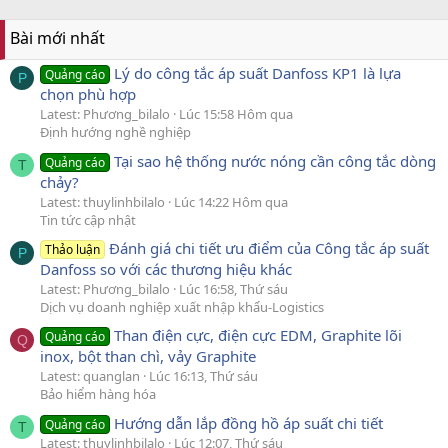
Bài mới nhất
Lý do công tắc áp suất Danfoss KP1 là lựa
Quảng cáo
P
chọn phù hợp
Latest: Phương_bilalo
Lúc 15:58 Hôm qua
Định hướng nghề nghiệp
Tại sao hệ thống nước nóng cần công tắc dòng
Quảng cáo
T
chảy?
Latest: thuylinhbilalo
Lúc 14:22 Hôm qua
Tin tức cập nhật
Đánh giá chi tiết ưu điểm của Công tắc áp suất
Thảo luận
P
Danfoss so với các thương hiệu khác
Latest: Phương_bilalo
Lúc 16:58, Thứ sáu
Dịch vụ doanh nghiệp xuất nhập khẩu-Logistics
Than điện cực, điện cực EDM, Graphite lõi
Quảng cáo
Q
inox, bột than chì, vảy Graphite
Latest: quanglan
Lúc 16:13, Thứ sáu
Bảo hiểm hàng hóa
Hướng dẫn lắp đồng hồ áp suất chi tiết
Quảng cáo
T
Latest: thuylinhbilalo
Lúc 12:07, Thứ sáu