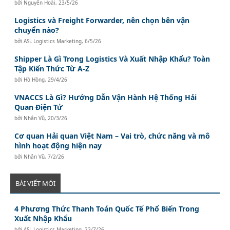
bởi
Nguyễn Hoài
,
23/5/26
Logistics và Freight Forwarder, nên chọn bên vận
chuyển nào?
bởi
ASL Logistics Marketing
,
6/5/26
Shipper Là Gì Trong Logistics Và Xuất Nhập Khẩu? Toàn
Tập Kiến Thức Từ A-Z
bởi
Hồ Hồng
,
29/4/26
VNACCS Là Gì? Hướng Dẫn Vận Hành Hệ Thống Hải
Quan Điện Tử
bởi
Nhân Vũ
,
20/3/26
Cơ quan Hải quan Việt Nam – Vai trò, chức năng và mô
hình hoạt động hiện nay
bởi
Nhân Vũ
,
7/2/26
BÀI VIẾT MỚI
4 Phương Thức Thanh Toán Quốc Tế Phổ Biến Trong
Xuất Nhập Khẩu
bởi
ASL Logistics Marketing
,
22/7/26