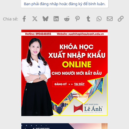
Bạn phải đăng nhập hoặc đăng ký để bình luận.
Facebook
X
Bluesky
LinkedIn
Reddit
Pinterest
Tumblr
WhatsApp
Email
Li
Chia sẻ: