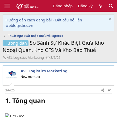
Đăng nhập
Đăng ký
Hướng dẫn cách đăng bài - Đặt câu hỏi lên
weblogistics.vn
Thuật ngữ xuất nhập khẩu và logistics
So Sánh Sự Khác Biệt Giữa Kho
Hướng dẫn
Ngoại Quan, Kho CFS Và Kho Bảo Thuế
T
N
ASL Logistics Marketing
3/6/26
h
g
r
à
ASL Logistics Marketing
e
y
a
g
New member
d
ử
s
i
t
3/6/26
#1
a
1. Tổng quan​
r
t
e
r