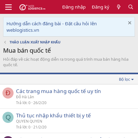
Đăng nhập
Đăng ký
Hướng dẫn cách đăng bài - Đặt câu hỏi lên
weblogistics.vn
THẢO LUẬN XUẤT NHẬP KHẨU
Mua bán quốc tế
Hỏi đáp về các hoạt động diễn ra trong quá trình mua bán hàng hóa
quốc tế.
Bộ lọc
Các trang mua hàng quốc tế uy tín
Đ
Đỗ Hà Lân
Trả lời
0
26/2/20
Thủ tục nhập khẩu thiết bị y tế
Q
QUYEN QUYEN
Trả lời
0
21/2/20