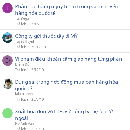
Phân loại hàng nguy hiểm trong vận chuyển
T
hàng hóa quốc tế
Tài Bega
Trả lời
0
7/1/20
Công ty gửi thuốc tây đi MỸ
Tuyết Huỳnh
Trả lời
0
30/12/19
Vi phạm điều khoản cấm giao hàng từng phần
D
Diễm Đỗ
Trả lời
1
3/12/19
Dung sai trong hợp đồng mua bán hàng hóa
quốc tế
lala trương
Trả lời
3
25/9/19
Xuất hóa đơn VAT 0% với công ty mẹ ở nước
H
ngoài
Hồ Ánh Vân
Trả lời
1
23/9/19