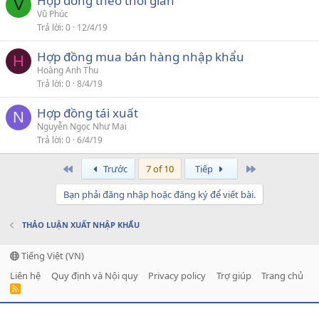
Hợp đồng theo thời gian
V
Vũ Phúc
Trả lời
0
12/4/19
Hợp đồng mua bán hàng nhập khẩu
H
Hoàng Anh Thu
Trả lời
0
8/4/19
Hợp đồng tái xuất
N
Nguyễn Ngọc Như Mai
Trả lời
0
6/4/19
First
Last
Trước
7 of 10
Tiếp
Bạn phải đăng nhập hoặc đăng ký để viết bài.
THẢO LUẬN XUẤT NHẬP KHẨU
Tiếng Việt (VN)
Liên hệ
Quy định và Nội quy
Privacy policy
Trợ giúp
Trang chủ
R
S
S