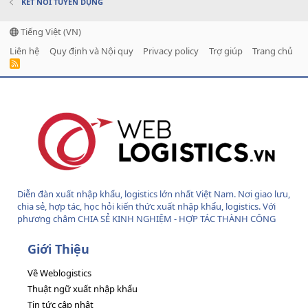
KẾT NỐI TUYỂN DỤNG
Tiếng Việt (VN)
Liên hệ
Quy định và Nội quy
Privacy policy
Trợ giúp
Trang chủ
R
S
S
Diễn đàn xuất nhập khẩu, logistics lớn nhất Việt Nam. Nơi giao lưu,
chia sẻ, hợp tác, học hỏi kiến thức xuất nhập khẩu, logistics. Với
phương châm CHIA SẺ KINH NGHIỆM - HỢP TÁC THÀNH CÔNG
Giới Thiệu
Về Weblogistics
Thuật ngữ xuất nhập khẩu
Tin tức cập nhật