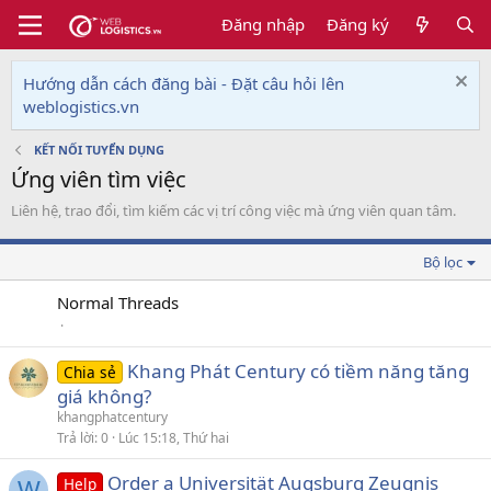
Đăng nhập
Đăng ký
Hướng dẫn cách đăng bài - Đặt câu hỏi lên
weblogistics.vn
KẾT NỐI TUYỂN DỤNG
Ứng viên tìm việc
Liên hệ, trao đổi, tìm kiếm các vị trí công việc mà ứng viên quan tâm.
Bộ lọc
Normal Threads
Khang Phát Century có tiềm năng tăng
Chia sẻ
giá không?
khangphatcentury
Trả lời
0
Lúc 15:18, Thứ hai
Order a Universität Augsburg Zeugnis
Help
W