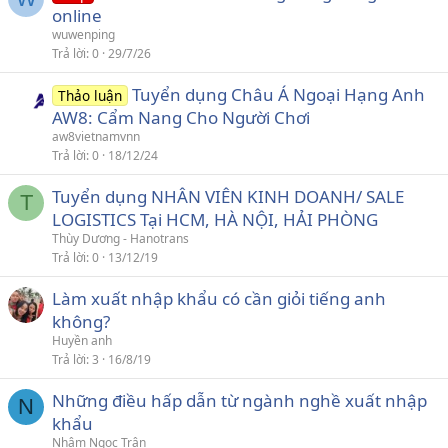
online
wuwenping
Trả lời
0
29/7/26
Tuyển dụng Châu Á Ngoại Hạng Anh
Thảo luận
AW8: Cẩm Nang Cho Người Chơi
aw8vietnamvnn
Trả lời
0
18/12/24
Tuyển dụng NHÂN VIÊN KINH DOANH/ SALE
T
LOGISTICS Tại HCM, HÀ NỘI, HẢI PHÒNG
Thùy Dương - Hanotrans
Trả lời
0
13/12/19
Làm xuất nhập khẩu có cần giỏi tiếng anh
không?
Huyền anh
Trả lời
3
16/8/19
Những điều hấp dẫn từ ngành nghề xuất nhập
N
khẩu
Nhâm Ngọc Trân