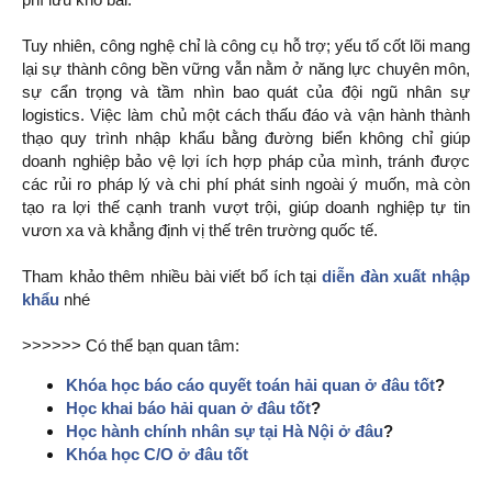
Tuy nhiên, công nghệ chỉ là công cụ hỗ trợ; yếu tố cốt lõi mang
lại sự thành công bền vững vẫn nằm ở năng lực chuyên môn,
sự cẩn trọng và tầm nhìn bao quát của đội ngũ nhân sự
logistics. Việc làm chủ một cách thấu đáo và vận hành thành
thạo quy trình nhập khẩu bằng đường biển không chỉ giúp
doanh nghiệp bảo vệ lợi ích hợp pháp của mình, tránh được
các rủi ro pháp lý và chi phí phát sinh ngoài ý muốn, mà còn
tạo ra lợi thế cạnh tranh vượt trội, giúp doanh nghiệp tự tin
vươn xa và khẳng định vị thế trên trường quốc tế.
Tham khảo thêm nhiều bài viết bổ ích tại
diễn đàn xuất nhập
khẩu
nhé
>>>>>> Có thể bạn quan tâm:
Khóa học báo cáo quyết toán hải quan ở đâu tốt
?
Học khai báo hải quan ở đâu tốt
?
Học hành chính nhân sự tại Hà Nội ở đâu
?
Khóa học C/O ở đâu tốt