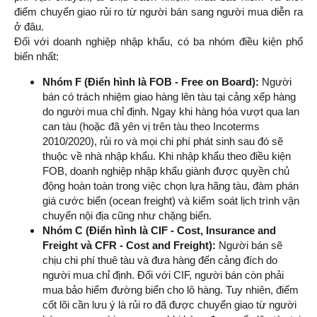
điểm chuyển giao rủi ro từ người bán sang người mua diễn ra
ở đâu.
Đối với doanh nghiệp nhập khẩu, có ba nhóm điều kiện phổ
biến nhất:
Nhóm F (Điển hình là FOB - Free on Board):
Người
bán có trách nhiệm giao hàng lên tàu tại cảng xếp hàng
do người mua chỉ định. Ngay khi hàng hóa vượt qua lan
can tàu (hoặc đã yên vị trên tàu theo Incoterms
2010/2020), rủi ro và mọi chi phí phát sinh sau đó sẽ
thuộc về nhà nhập khẩu. Khi nhập khẩu theo điều kiện
FOB, doanh nghiệp nhập khẩu giành được quyền chủ
động hoàn toàn trong việc chọn lựa hãng tàu, đàm phán
giá cước biển (ocean freight) và kiểm soát lịch trình vận
chuyển nội địa cũng như chặng biển.
Nhóm C (Điển hình là CIF - Cost, Insurance and
Freight và CFR - Cost and Freight):
Người bán sẽ
chịu chi phí thuê tàu và đưa hàng đến cảng đích do
người mua chỉ định. Đối với CIF, người bán còn phải
mua bảo hiểm đường biển cho lô hàng. Tuy nhiên, điểm
cốt lõi cần lưu ý là rủi ro đã được chuyển giao từ người