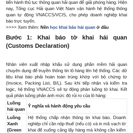
tiến hành thủ tục thông quan hải quan để giải phóng hàng. Hiện
nay, Tổng cục Hải quan Việt Nam vận hành hệ thống thông
quan tự động VNACCS/VCIS, cho phép doanh nghiệp khai
báo trực tuyến.
>>>> Xem thêm:
Nên
học khai báo hải quan
ở đâu
Bước 1: Khai báo tờ khai hải quan
(Customs Declaration)
Nhân viên xuất nhập khẩu sử dụng phần mềm hải quan
chuyên dụng để truyền thông tin lô hàng lên hệ thống. Các dữ
liệu khai báo phải hoàn toàn trùng khớp với bộ chứng từ
(Invoice, Packing List, B/L). Sau khi tiếp nhận và kiểm tra
logic, hệ thống VNACCS sẽ tự động phân luồng tờ khai. Kết
quả phân luồng phản ánh mức độ rủi ro của lô hàng:
Luồng
Ý nghĩa và hành động yêu cầu
hải quan
Luồng
Hệ thống chấp nhận thông tin khai báo. Doanh
Xanh
nghiệp chỉ cần nộp thuế (nếu có) và in mã vạch tờ
(Green
khai để xuống cảng lấy hàng mà không cần kiểm