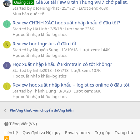
Giá Xe tải Faw 8 tấn Thùng 9M7 chở pallet.
Quảng cáo
Started by oToHungPhat
25/1/21
Lượt xem: 468K
Mua bán quốc tế
Review CHÍNH XÁC học xuất nhập khẩu ở đâu tốt?
H
Started by Hà Linh
2/5/18
Lượt xem: 235K
Học xuất nhập khẩu-logistics
Review học logistics ở đâu tốt
N
Started by Nguyễn Sung
13/10/18
Lượt xem: 144K
Học xuất nhập khẩu-logistics
Học xuất nhập khẩu ở Eximtrain có tốt không?
L
Started by linhle2018
13/7/18
Lượt xem: 107K
Học xuất nhập khẩu-logistics
Review học xuất nhập khẩu – logistics online ở đâu tốt
T
Started by Thành Dung
3/3/20
Lượt xem: 66K
Học xuất nhập khẩu-logistics
Phương thức vận chuyển đường biển
Tiếng Việt (VN)
Liên hệ
Quy định và Nội quy
Privacy policy
Trợ giúp
Trang chủ
R