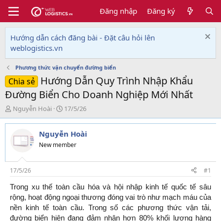
Đăng nhập
Đăng ký
Hướng dẫn cách đăng bài - Đặt câu hỏi lên
weblogistics.vn
Phương thức vận chuyển đường biển
Hướng Dẫn Quy Trình Nhập Khẩu
Chia sẻ
Đường Biển Cho Doanh Nghiệp Mới Nhất
T
N
Nguyễn Hoài
17/5/26
h
g
r
à
Nguyễn Hoài
e
y
a
g
New member
d
ử
s
i
t
17/5/26
#1
a
Trong xu thế toàn cầu hóa và hội nhập kinh tế quốc tế sâu
r
t
rộng, hoạt động ngoại thương đóng vai trò như mạch máu của
e
nền kinh tế toàn cầu. Trong số các phương thức vận tải,
r
đường biển hiện đang đảm nhận hơn 80% khối lượng hàng