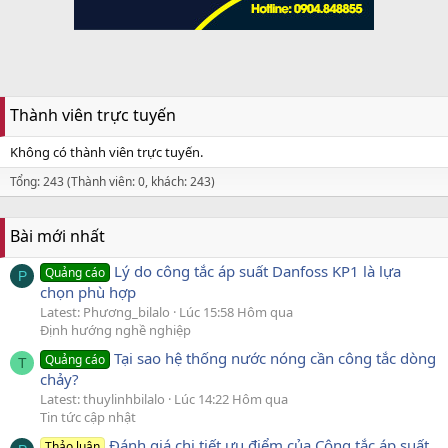
Thành viên trực tuyến
Không có thành viên trực tuyến.
Tổng: 243 (Thành viên: 0, khách: 243)
Bài mới nhất
Lý do công tắc áp suất Danfoss KP1 là lựa
Quảng cáo
P
chọn phù hợp
Latest: Phương_bilalo
Lúc 15:58 Hôm qua
Định hướng nghề nghiệp
Tại sao hệ thống nước nóng cần công tắc dòng
Quảng cáo
T
chảy?
Latest: thuylinhbilalo
Lúc 14:22 Hôm qua
Tin tức cập nhật
Đánh giá chi tiết ưu điểm của Công tắc áp suất
Thảo luận