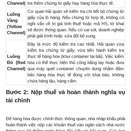
Channel)
tra thêm chứng từ giấy hay hàng hóa thực tế.
Cơ quan hải quan sẽ kiểm tra chi tiết bộ chứng từ
Luồng
giấy của lô hàng. Nếu chứng từ hợp lệ, không có
Vàng
nghi vấn về trị giá tính thuế hoặc mã HS, tờ khai
(Yellow
sẽ được thông quan. Nếu có sai sót, doanh nghiệp
Channel)
phải giải trình hoặc sửa đổi bổ sung.
Đây là mức độ kiểm tra cao nhất. Hải quan vừa
kiểm tra chứng từ giấy, vừa tiến hành kiểm tra
Luồng
thực tế hàng hóa (khui container tại bãi). Việc kiểm
Đỏ (Red
hóa có thể thực hiện thủ công bằng tay hoặc đưa
Channel)
qua máy quét container chuyên dụng nhằm đảm
bảo hàng hóa thực tế đúng với khai báo, không
chứa hàng lậu, hàng cấm.
Bước 2: Nộp thuế và hoàn thành nghĩa vụ
tài chính
Để hàng hóa được chính thức thông quan, nhà nhập khẩu phải
hoàn thành việc nộp các khoản thuế vào ngân sách nhà nước
thông qua hệ thống ngân hàng liên kết với hải quan. Các loại