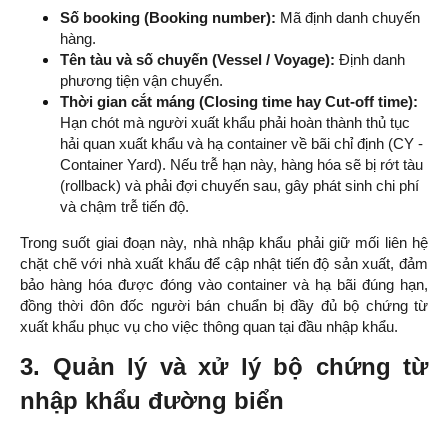
Số booking (Booking number):
Mã định danh chuyến
hàng.
Tên tàu và số chuyến (Vessel / Voyage):
Định danh
phương tiện vận chuyển.
Thời gian cắt máng (Closing time hay Cut-off time):
Hạn chót mà người xuất khẩu phải hoàn thành thủ tục
hải quan xuất khẩu và hạ container về bãi chỉ định (CY -
Container Yard). Nếu trễ hạn này, hàng hóa sẽ bị rớt tàu
(rollback) và phải đợi chuyến sau, gây phát sinh chi phí
và chậm trễ tiến độ.
Trong suốt giai đoạn này, nhà nhập khẩu phải giữ mối liên hệ
chặt chẽ với nhà xuất khẩu để cập nhật tiến độ sản xuất, đảm
bảo hàng hóa được đóng vào container và hạ bãi đúng hạn,
đồng thời đôn đốc người bán chuẩn bị đầy đủ bộ chứng từ
xuất khẩu phục vụ cho việc thông quan tại đầu nhập khẩu.
3. Quản lý và xử lý bộ chứng từ
nhập khẩu đường biển