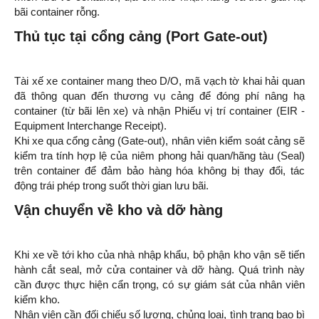
bãi container rỗng.
Thủ tục tại cổng cảng (Port Gate-out)
Tài xế xe container mang theo D/O, mã vạch tờ khai hải quan
đã thông quan đến thương vụ cảng để đóng phí nâng hạ
container (từ bãi lên xe) và nhận Phiếu vị trí container (EIR -
Equipment Interchange Receipt).
Khi xe qua cổng cảng (Gate-out), nhân viên kiểm soát cảng sẽ
kiểm tra tính hợp lệ của niêm phong hải quan/hãng tàu (Seal)
trên container để đảm bảo hàng hóa không bị thay đổi, tác
động trái phép trong suốt thời gian lưu bãi.
Vận chuyển về kho và dỡ hàng
Khi xe về tới kho của nhà nhập khẩu, bộ phận kho vận sẽ tiến
hành cắt seal, mở cửa container và dỡ hàng. Quá trình này
cần được thực hiện cẩn trọng, có sự giám sát của nhân viên
kiểm kho.
Nhân viên cần đối chiếu số lượng, chủng loại, tình trạng bao bì