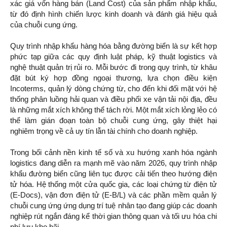
xác giá vốn hàng bán (Land Cost) của sản phẩm nhập khẩu,
từ đó định hình chiến lược kinh doanh và đánh giá hiệu quả
của chuỗi cung ứng.
Quy trình nhập khẩu hàng hóa bằng đường biển là sự kết hợp
phức tạp giữa các quy định luật pháp, kỹ thuật logistics và
nghệ thuật quản trị rủi ro. Mỗi bước đi trong quy trình, từ khâu
đặt bút ký hợp đồng ngoại thương, lựa chọn điều kiện
Incoterms, quản lý dòng chứng từ, cho đến khi đối mặt với hệ
thống phân luồng hải quan và điều phối xe vận tải nội địa, đều
là những mắt xích không thể tách rời. Một mắt xích lỏng lẻo có
thể làm gián đoạn toàn bộ chuỗi cung ứng, gây thiệt hại
nghiêm trọng về cả uy tín lẫn tài chính cho doanh nghiệp.
Trong bối cảnh nền kinh tế số và xu hướng xanh hóa ngành
logistics đang diễn ra mạnh mẽ vào năm 2026, quy trình nhập
khẩu đường biển cũng liên tục được cải tiến theo hướng điện
tử hóa. Hệ thống một cửa quốc gia, các loại chứng từ điện tử
(E-Docs), vận đơn điện tử (E-B/L) và các phần mềm quản lý
chuỗi cung ứng ứng dụng trí tuệ nhân tạo đang giúp các doanh
nghiệp rút ngắn đáng kể thời gian thông quan và tối ưu hóa chi
phí lưu kho bãi.