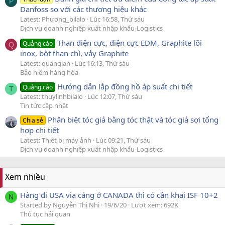
P
Danfoss so với các thương hiệu khác
Latest: Phương_bilalo
Lúc 16:58, Thứ sáu
Dịch vụ doanh nghiệp xuất nhập khẩu-Logistics
Than điện cực, điện cực EDM, Graphite lõi
Quảng cáo
Q
inox, bột than chì, vảy Graphite
Latest: quanglan
Lúc 16:13, Thứ sáu
Bảo hiểm hàng hóa
Hướng dẫn lắp đồng hồ áp suất chi tiết
Quảng cáo
T
Latest: thuylinhbilalo
Lúc 12:07, Thứ sáu
Tin tức cập nhật
Phân biệt tóc giả bằng tóc thật và tóc giả sợi tổng
Chia sẻ
hợp chi tiết
Latest: Thiết bị máy ảnh
Lúc 09:21, Thứ sáu
Dịch vụ doanh nghiệp xuất nhập khẩu-Logistics
Xem nhiều
Hàng đi USA via cảng ở CANADA thì có cần khai ISF 10+2
N
Started by Nguyễn Thị Nhi
19/6/20
Lượt xem: 692K
Thủ tục hải quan