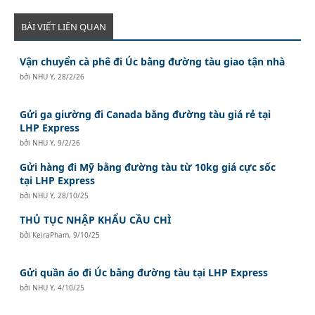
BÀI VIẾT LIÊN QUAN
Vận chuyển cà phê đi Úc bằng đường tàu giao tận nhà
bởi
NHU Y
,
28/2/26
Gửi ga giường đi Canada bằng đường tàu giá rẻ tại
LHP Express
bởi
NHU Y
,
9/2/26
Gửi hàng đi Mỹ bằng đường tàu từ 10kg giá cực sốc
tại LHP Express
bởi
NHU Y
,
28/10/25
THỦ TỤC NHẬP KHẨU CẦU CHÌ
bởi
KeiraPham
,
9/10/25
Gửi quần áo đi Úc bằng đường tàu tại LHP Express
bởi
NHU Y
,
4/10/25