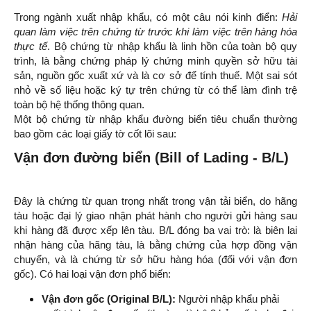
Trong ngành xuất nhập khẩu, có một câu nói kinh điển:
Hải
quan làm việc trên chứng từ trước khi làm việc trên hàng hóa
thực tế
. Bộ chứng từ nhập khẩu là linh hồn của toàn bộ quy
trình, là bằng chứng pháp lý chứng minh quyền sở hữu tài
sản, nguồn gốc xuất xứ và là cơ sở để tính thuế. Một sai sót
nhỏ về số liệu hoặc ký tự trên chứng từ có thể làm đình trệ
toàn bộ hệ thống thông quan.
Một bộ chứng từ nhập khẩu đường biển tiêu chuẩn thường
bao gồm các loại giấy tờ cốt lõi sau:
Vận đơn đường biển (Bill of Lading - B/L)
Đây là chứng từ quan trọng nhất trong vận tải biển, do hãng
tàu hoặc đại lý giao nhận phát hành cho người gửi hàng sau
khi hàng đã được xếp lên tàu. B/L đóng ba vai trò: là biên lai
nhận hàng của hãng tàu, là bằng chứng của hợp đồng vận
chuyển, và là chứng từ sở hữu hàng hóa (đối với vận đơn
gốc). Có hai loại vận đơn phổ biến:
Vận đơn gốc (Original B/L):
Người nhập khẩu phải