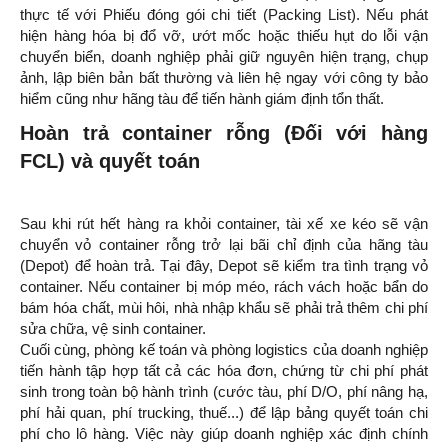
thực tế với Phiếu đóng gói chi tiết (Packing List). Nếu phát
hiện hàng hóa bị đổ vỡ, ướt mốc hoặc thiếu hụt do lỗi vận
chuyển biển, doanh nghiệp phải giữ nguyên hiện trạng, chụp
ảnh, lập biên bản bất thường và liên hệ ngay với công ty bảo
hiểm cũng như hãng tàu để tiến hành giám định tổn thất.
Hoàn trả container rỗng (Đối với hàng
FCL) và quyết toán
Sau khi rút hết hàng ra khỏi container, tài xế xe kéo sẽ vận
chuyển vỏ container rỗng trở lại bãi chỉ định của hãng tàu
(Depot) để hoàn trả. Tại đây, Depot sẽ kiểm tra tình trạng vỏ
container. Nếu container bị móp méo, rách vách hoặc bẩn do
bám hóa chất, mùi hôi, nhà nhập khẩu sẽ phải trả thêm chi phí
sửa chữa, vệ sinh container.
Cuối cùng, phòng kế toán và phòng logistics của doanh nghiệp
tiến hành tập hợp tất cả các hóa đơn, chứng từ chi phí phát
sinh trong toàn bộ hành trình (cước tàu, phí D/O, phí nâng hạ,
phí hải quan, phí trucking, thuế...) để lập bảng quyết toán chi
phí cho lô hàng. Việc này giúp doanh nghiệp xác định chính