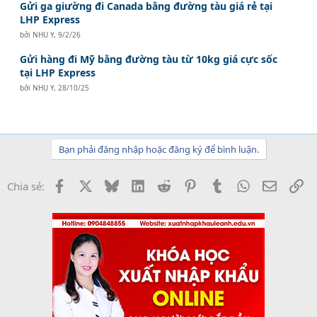
Gửi ga giường đi Canada bằng đường tàu giá rẻ tại
LHP Express
bởi
NHU Y
,
9/2/26
Gửi hàng đi Mỹ bằng đường tàu từ 10kg giá cực sốc
tại LHP Express
bởi
NHU Y
,
28/10/25
Bạn phải đăng nhập hoặc đăng ký để bình luận.
Facebook
X
Bluesky
LinkedIn
Reddit
Pinterest
Tumblr
WhatsApp
Email
Li
Chia sẻ: