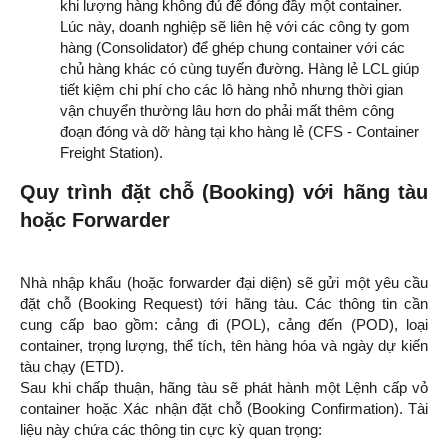
khi lượng hàng không đủ để đóng đầy một container.
Lúc này, doanh nghiệp sẽ liên hệ với các công ty gom
hàng (Consolidator) để ghép chung container với các
chủ hàng khác có cùng tuyến đường. Hàng lẻ LCL giúp
tiết kiệm chi phí cho các lô hàng nhỏ nhưng thời gian
vận chuyển thường lâu hơn do phải mất thêm công
đoạn đóng và dỡ hàng tại kho hàng lẻ (CFS - Container
Freight Station).
Quy trình đặt chỗ (Booking) với hãng tàu
hoặc Forwarder
Nhà nhập khẩu (hoặc forwarder đại diện) sẽ gửi một yêu cầu
đặt chỗ (Booking Request) tới hãng tàu. Các thông tin cần
cung cấp bao gồm: cảng đi (POL), cảng đến (POD), loại
container, trọng lượng, thể tích, tên hàng hóa và ngày dự kiến
tàu chạy (ETD).
Sau khi chấp thuận, hãng tàu sẽ phát hành một Lệnh cấp vỏ
container hoặc Xác nhận đặt chỗ (Booking Confirmation). Tài
liệu này chứa các thông tin cực kỳ quan trọng: