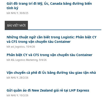
Gửi đồ trang trí đi Mỹ, Úc, Canada bằng đường biển
tính ký
bởi
NHU Y
,
30/8/25
BÀI VIẾT MỚI
Những thuật ngữ cần biết trong Logistic: Phân biệt CY
và CFS trong vận chuyển tàu Container
bởi
asl_logistics
,
10/4/26
Phân biệt CY và CFS trong vận chuyển tàu Container
bởi
ASL Logistics Marketing
,
9/4/26
Vận chuyển cà phê đi Úc bằng đường tàu giao tận nhà
bởi
NHU Y
,
28/2/26
Gửi quần áo đi New Zealand giá rẻ tại LHP Express
bởi
NHU Y
,
10/2/26