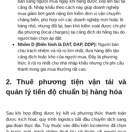
bán sang người mua ngay khi hàng được xếp lên tàu tại
cảng đi. Nhập khẩu theo cách này giúp doanh nghiệp
mua giảm bớt gánh nặng tìm kiếm đơn vị vận chuyển
chặng biển, phù hợp với các doanh nghiệp mới hoặc lô
hàng nhỏ, nhưng đổi lại, bạn khó kiểm soát được chi phí
địa phương (local charges) tại cảng đích do hãng tàu do
người bán chọn áp đặt.
Nhóm D (Điển hình là DAT, DAP, DDP):
Người bán
chịu trách nhiệm và rủi ro lớn nhất, đưa hàng đến tận
cảng đích hoặc kho của người mua. Đây là phương
thức ít rủi ro nhất cho nhà nhập khẩu nhưng chi phí cấu
thành trong giá mua thường rất cao.
2. Thuê phương tiện vận tải và
quản lý tiến độ chuẩn bị hàng hóa
Sau khi hợp đồng được ký kết và phương thức thanh toán
được kích hoạt, quy trình logistics bắt đầu chuyển dịch sang
giai đoạn thực địa. Tùy thuộc vào điều kiện Incoterms đã chọn
ở bước một, trách nhiệm thuê tàu sẽ thuộc về người mua