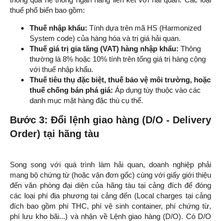
thuế phổ biến bao gồm:
Thuế nhập khẩu:
Tính dựa trên mã HS (Harmonized
System code) của hàng hóa và trị giá hải quan.
Thuế giá trị gia tăng (VAT) hàng nhập khẩu:
Thông
thường là 8% hoặc 10% tính trên tổng giá trị hàng cộng
với thuế nhập khẩu.
Thuế tiêu thụ đặc biệt, thuế bảo vệ môi trường, hoặc
thuế chống bán phá giá:
Áp dụng tùy thuộc vào các
danh mục mặt hàng đặc thù cụ thể.
Bước 3: Đổi lệnh giao hàng (D/O - Delivery
Order) tại hãng tàu
Song song với quá trình làm hải quan, doanh nghiệp phải
mang bộ chứng từ (hoặc vận đơn gốc) cùng với giấy giới thiệu
đến văn phòng đại diện của hãng tàu tại cảng đích để đóng
các loại phí địa phương tại cảng đến (Local charges tại cảng
đích bao gồm phí THC, phí vệ sinh container, phí chứng từ,
phí lưu kho bãi...) và nhận về Lệnh giao hàng (D/O). Có D/O