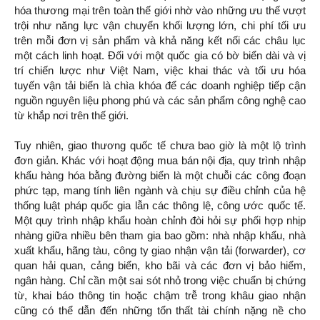
hóa thương mại trên toàn thế giới nhờ vào những ưu thế vượt
trội như năng lực vận chuyển khối lượng lớn, chi phí tối ưu
trên mỗi đơn vị sản phẩm và khả năng kết nối các châu lục
một cách linh hoạt. Đối với một quốc gia có bờ biển dài và vị
trí chiến lược như Việt Nam, việc khai thác và tối ưu hóa
tuyến vận tải biển là chìa khóa để các doanh nghiệp tiếp cận
nguồn nguyên liệu phong phú và các sản phẩm công nghệ cao
từ khắp nơi trên thế giới.
Tuy nhiên, giao thương quốc tế chưa bao giờ là một lộ trình
đơn giản. Khác với hoạt động mua bán nội địa, quy trình nhập
khẩu hàng hóa bằng đường biển là một chuỗi các công đoạn
phức tạp, mang tính liên ngành và chịu sự điều chỉnh của hệ
thống luật pháp quốc gia lẫn các thông lệ, công ước quốc tế.
Một quy trình nhập khẩu hoàn chỉnh đòi hỏi sự phối hợp nhịp
nhàng giữa nhiều bên tham gia bao gồm: nhà nhập khẩu, nhà
xuất khẩu, hãng tàu, công ty giao nhận vận tải (forwarder), cơ
quan hải quan, cảng biển, kho bãi và các đơn vị bảo hiểm,
ngân hàng. Chỉ cần một sai sót nhỏ trong việc chuẩn bị chứng
từ, khai báo thông tin hoặc chậm trễ trong khâu giao nhận
cũng có thể dẫn đến những tổn thất tài chính nặng nề cho