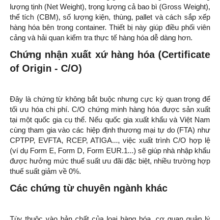
lượng tịnh (Net Weight), trọng lượng cả bao bì (Gross Weight),
thể tích (CBM), số lượng kiện, thùng, pallet và cách sắp xếp
hàng hóa bên trong container. Thiết bị này giúp điều phối viên
cảng và hải quan kiểm tra thực tế hàng hóa dễ dàng hơn.
Chứng nhận xuất xứ hàng hóa (Certificate
of Origin - C/O)
Đây là chứng từ không bắt buộc nhưng cực kỳ quan trọng để
tối ưu hóa chi phí. C/O chứng minh hàng hóa được sản xuất
tại một quốc gia cụ thể. Nếu quốc gia xuất khẩu và Việt Nam
cùng tham gia vào các hiệp định thương mại tự do (FTA) như
CPTPP, EVFTA, RCEP, ATIGA..., việc xuất trình C/O hợp lệ
(ví dụ Form E, Form D, Form EUR.1...) sẽ giúp nhà nhập khẩu
được hưởng mức thuế suất ưu đãi đặc biệt, nhiều trường hợp
thuế suất giảm về 0%.
Các chứng từ chuyên ngành khác
Tùy thuộc vào bản chất của loại hàng hóa, cơ quan quản lý