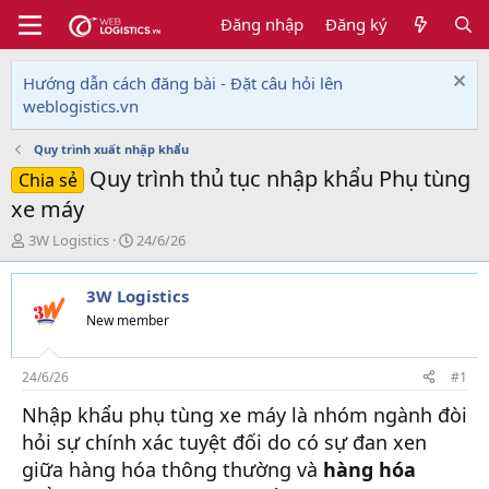
Đăng nhập
Đăng ký
Hướng dẫn cách đăng bài - Đặt câu hỏi lên
weblogistics.vn
Quy trình xuất nhập khẩu
Quy trình thủ tục nhập khẩu Phụ tùng
Chia sẻ
xe máy
T
N
3W Logistics
24/6/26
h
g
r
à
3W Logistics
e
y
a
g
New member
d
ử
s
i
t
24/6/26
#1
a
Nhập khẩu phụ tùng xe máy là nhóm ngành đòi
r
t
hỏi sự chính xác tuyệt đối do có sự đan xen
e
giữa hàng hóa thông thường và
hàng hóa
r