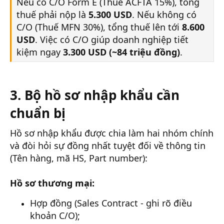
Nếu có C/O Form E (Thuế ACFTA 15%), tổng
thuế phải nộp là
5.300 USD
. Nếu không có
C/O (Thuế MFN 30%), tổng thuế lên tới
8.600
USD
. Việc có C/O giúp doanh nghiệp tiết
kiệm ngay
3.300 USD (~84 triệu đồng)
.
3. Bộ hồ sơ nhập khẩu cần
chuẩn bị
Hồ sơ nhập khẩu được chia làm hai nhóm chính
và đòi hỏi sự đồng nhất tuyệt đối về thông tin
(Tên hàng, mã HS, Part number):
Hồ sơ thương mại:
Hợp đồng (Sales Contract - ghi rõ điều
khoản C/O);