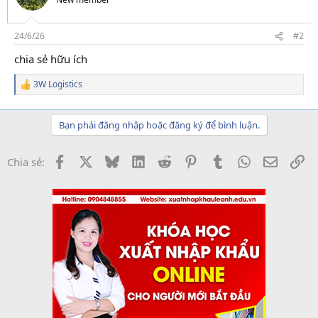
24/6/26
#2
chia sẻ hữu ích
3W Logistics
R
e
a
c
Bạn phải đăng nhập hoặc đăng ký để bình luận.
t
i
o
Facebook
X
Bluesky
LinkedIn
Reddit
Pinterest
Tumblr
WhatsApp
Email
Li
Chia sẻ:
n
s
: