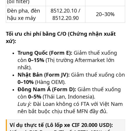
(oil filter)
Đèn pha, đèn
8512.20.10 /
20–30%
hậu xe máy
8512.20.90
Tối ưu chi phí bằng C/O (Chứng nhận xuất
xứ):
Trung Quốc (Form E):
Giảm thuế xuống
còn
0–15%
(Thị trường Aftermarket lớn
nhất).
Nhật Bản (Form JV):
Giảm thuế xuống còn
0–10%
(Hàng OEM).
Đông Nam Á (Form D):
Giảm thuế xuống
còn
0–5%
(Thái Lan, Indonesia).
Lưu ý:
Đài Loan không có FTA với Việt Nam
nên bắt buộc chịu thuế MFN đầy đủ.
Ví dụ thực tế (Lô lốp xe CIF 20.000 USD):