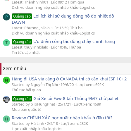
Latest: Thành Vinh01
Lúc 09:12 Hôm qua
Dịch vụ doanh nghiệp xuất nhập khẩu-Logistics
Lợi ích khi sử dụng đồng hồ đo nhiệt độ
Quảng cáo
P
DAWN
Latest: Phương_bilalo
Lúc 15:59, Thứ ba
Dịch vụ doanh nghiệp xuất nhập khẩu-Logistics
Ưu điểm công tắc dòng chảy chính hãng
Quảng cáo
T
Latest: thuylinhbilalo
Lúc 10:46, Thứ ba
Tin tức cập nhật
Xem nhiều
Hàng đi USA via cảng ở CANADA thì có cần khai ISF 10+2
N
Started by Nguyễn Thị Nhi
19/6/20
Lượt xem: 692K
Thủ tục hải quan
Giá Xe tải Faw 8 tấn Thùng 9M7 chở pallet.
Quảng cáo
Started by oToHungPhat
25/1/21
Lượt xem: 468K
Mua bán quốc tế
Review CHÍNH XÁC học xuất nhập khẩu ở đâu tốt?
H
Started by Hà Linh
2/5/18
Lượt xem: 232K
Học xuất nhập khẩu-logistics