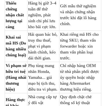
Thiếu
Hàng bị giữ 3–4
Gửi mẫu thử nghiệm
chứng
tuần để thử
và nhận chứng nhận
nhận chất
nghiệm, phát
trước khi đặt lô hàng
lượng tại
sinh chi phí lưu
chính.
cảng
kho bãi cực lớn.
Hải quan bác bỏ,
Khai riêng mã HS cho
Khai sai
truy thu thuế,
từng SKU; tham vấn
mã HS (Do
phạt vi phạm
forwarder hoặc xin
hàng nhiều
hành chính, kéo
tham vấn phân loại
chủng loại)
dài thời gian.
trước.
Vi phạm sở
Phụ tùng mang
Chỉ nhập hàng OEM
hữu trí tuệ
nhãn Honda,
từ nhà phân phối được
(Hàng nhái
Yamaha... giả
ủy quyền hoặc nhập
thương
mạo bị tịch thu,
hàng Aftermarket
hiệu)
điều tra vi phạm.
thương hiệu riêng.
Nhà cung cấp tự
Quy định chặt chẽ
Hàng thực
ý đổi vật
thông số kỹ thuật
tế khác