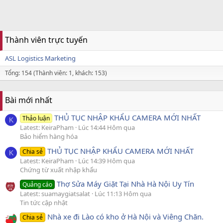
Thành viên trực tuyến
ASL Logistics Marketing
Tổng: 154 (Thành viên: 1, khách: 153)
Bài mới nhất
THỦ TỤC NHẬP KHẨU CAMERA MỚI NHẤT
Thảo luận
K
Latest: KeiraPham
Lúc 14:44 Hôm qua
Bảo hiểm hàng hóa
THỦ TỤC NHẬP KHẨU CAMERA MỚI NHẤT
Chia sẻ
K
Latest: KeiraPham
Lúc 14:39 Hôm qua
Chứng từ xuất nhập khẩu
Thợ Sửa Máy Giặt Tại Nhà Hà Nội Uy Tín
Quảng cáo
Latest: suamaygiatsalat
Lúc 11:13 Hôm qua
Tin tức cập nhật
Nhà xe đi Lào có kho ở Hà Nội và Viêng Chăn.
Chia sẻ