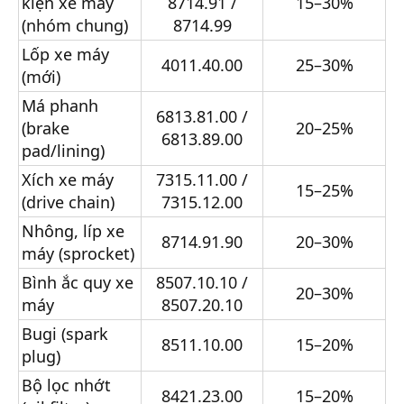
kiện xe máy
8714.91 /
15–30%
(nhóm chung)
8714.99
Lốp xe máy
4011.40.00
25–30%
(mới)
Má phanh
6813.81.00 /
(brake
20–25%
6813.89.00
pad/lining)
Xích xe máy
7315.11.00 /
15–25%
(drive chain)
7315.12.00
Nhông, líp xe
8714.91.90
20–30%
máy (sprocket)
Bình ắc quy xe
8507.10.10 /
20–30%
máy
8507.20.10
Bugi (spark
8511.10.00
15–20%
plug)
Bộ lọc nhớt
8421.23.00
15–20%