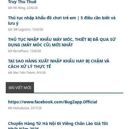
Truy Thu Thuế
bởi
Hồ Hồng
,
22/6/26
Thủ tục nhập khẩu đồ chơi trẻ em | 5 điều cần biết và
lưu ý
bởi
3W Logistics
,
15/6/26
THỦ TỤC NHẬP KHẨU MÁY MÓC, THIẾT BỊ ĐÃ QUA SỬ
DỤNG (MÁY MÓC CŨ) MỚI NHẤT
bởi
KeiraPham
,
15/6/26
TẠI SAO HÀNG XUẤT NHẬP KHẨU HAY BỊ CHẬM VÀ
CÁCH XỬ LÝ THỰC TẾ
bởi
Mai Tiến Thành
,
9/5/26
BÀI VIẾT MỚI
https://www.facebook.com/BugZapp.Official
bởi
Hulludulula
,
24/7/26
Chuyển Hàng Từ Hà Nội Đi Viêng Chăn Lào Giá Tốt
Nhất Năm 2026.