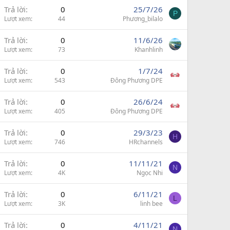
Trả lời
0
25/7/26
P
Lượt xem
44
Phương_bilalo
Trả lời
0
11/6/26
Lượt xem
73
Khanhlinh
Trả lời
0
1/7/24
Lượt xem
543
Đông Phương DPE
Trả lời
0
26/6/24
Lượt xem
405
Đông Phương DPE
Trả lời
0
29/3/23
H
Lượt xem
746
HRchannels
Trả lời
0
11/11/21
N
Lượt xem
4K
Ngọc Nhi
Trả lời
0
6/11/21
L
Lượt xem
3K
linh bee
Trả lời
0
4/11/21
N