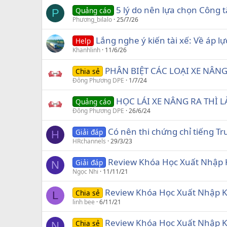
5 lý do nên lựa chọn Công 
Quảng cáo
P
Phương_bilalo
25/7/26
Lắng nghe ý kiến tài xế: Về áp lự
Help
Khanhlinh
11/6/26
PHÂN BIỆT CÁC LOẠI XE NÂNG
Chia sẻ
Đông Phương DPE
1/7/24
HỌC LÁI XE NÂNG RA THÌ 
Quảng cáo
Đông Phương DPE
26/6/24
Có nên thi chứng chỉ tiếng T
Giải đáp
H
HRchannels
29/3/23
Review Khóa Học Xuất Nhập K
Giải đáp
N
Ngọc Nhi
11/11/21
Review Khóa Học Xuất Nhập K
Chia sẻ
L
linh bee
6/11/21
Review Khóa Học Xuất Nhập K
Chia sẻ
N