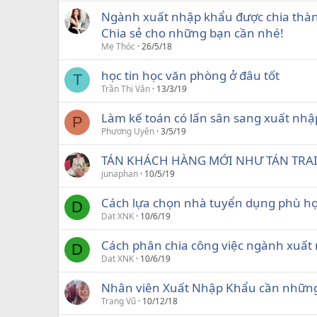
Ngành xuất nhập khẩu được chia thành
Chia sẻ cho những bạn cần nhé!
Mẹ Thóc
26/5/18
học tin học văn phòng ở đâu tốt
T
Trần Thị Vân
13/3/19
Làm kế toán có lấn sân sang xuất nh
P
Phương Uyên
3/5/19
TÁN KHÁCH HÀNG MỚI NHƯ TÁN TRAI 
junaphan
10/5/19
Cách lựa chọn nhà tuyển dụng phù hợ
D
Dat XNK
10/6/19
Cách phân chia công việc ngành xuất
D
Dat XNK
10/6/19
Nhân viên Xuất Nhập Khẩu cần những
Trang Vũ
10/12/18