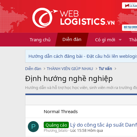
Diễn đàn
Trang chủ
Có gì mới
Thà
Hướng dẫn cách đăng bài - Đặt câu hỏi lên weblogis
Diễn đàn
THÀNH VIÊN GIÚP NHAU
Tư vấn
Định hướng nghề nghiệp
Hướng dẫn và hỗ trợ học học viên, sinh viên mới ra trường 
Normal Threads
Lý do công tắc áp suất Dan
Quảng cáo
P
Phương_bilalo
Lúc 15:58 Hôm qua