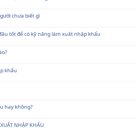
gười chưa biết gì
đâu tốt để có kỹ năng làm xuất nhập khẩu
nào?
ập khẩu
ẩu hay không?
h XUẤT NHẬP KHẨU