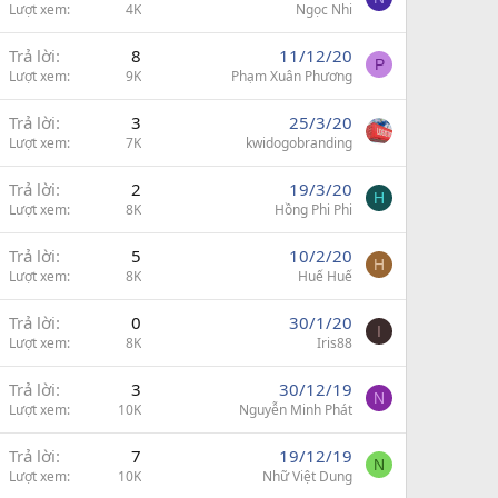
Lượt xem
4K
Ngọc Nhi
Trả lời
8
11/12/20
P
Lượt xem
9K
Phạm Xuân Phương
Trả lời
3
25/3/20
Lượt xem
7K
kwidogobranding
Trả lời
2
19/3/20
H
Lượt xem
8K
Hồng Phi Phi
Trả lời
5
10/2/20
H
Lượt xem
8K
Huế Huế
Trả lời
0
30/1/20
I
Lượt xem
8K
Iris88
Trả lời
3
30/12/19
N
Lượt xem
10K
Nguyễn Minh Phát
Trả lời
7
19/12/19
N
Lượt xem
10K
Nhữ Việt Dung