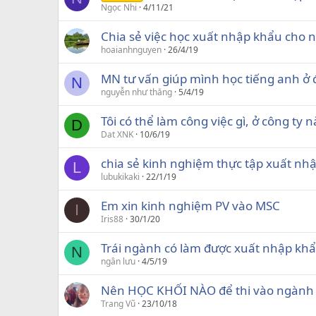
Ngọc Nhi
4/11/21
Chia sẻ việc học xuất nhập khẩu cho n
hoaianhnguyen
26/4/19
MN tư vấn giúp mình học tiếng anh ở 
N
nguyễn như thăng
5/4/19
Tôi có thể làm công việc gì, ở công ty 
D
Dat XNK
10/6/19
chia sẻ kinh nghiệm thực tập xuất nh
L
lubukikaki
22/1/19
Em xin kinh nghiệm PV vào MSC
I
Iris88
30/1/20
Trái ngành có làm được xuất nhập kh
N
ngân lưu
4/5/19
Nên HỌC KHỐI NÀO để thi vào ngàn
Trang Vũ
23/10/18