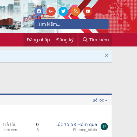
Đăng nhập
Đăng ký
Tìm kiếm
Bộ lọc
Trả lời
0
Lúc 15:58 Hôm qua
P
Lượt xem
8
Phương_bilalo