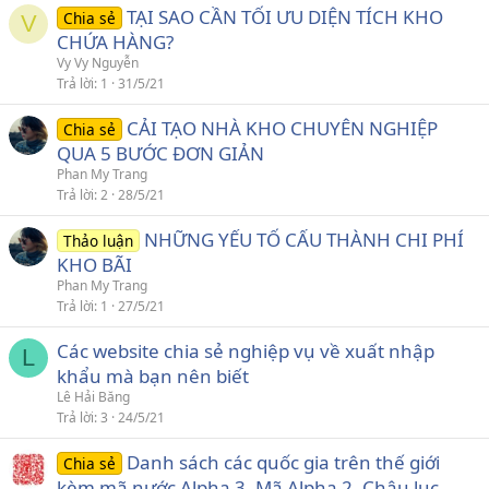
TẠI SAO CẦN TỐI ƯU DIỆN TÍCH KHO
Chia sẻ
V
CHỨA HÀNG?
Vy Vy Nguyễn
Trả lời
1
31/5/21
CẢI TẠO NHÀ KHO CHUYÊN NGHIỆP
Chia sẻ
QUA 5 BƯỚC ĐƠN GIẢN
Phan My Trang
Trả lời
2
28/5/21
NHỮNG YẾU TỐ CẤU THÀNH CHI PHÍ
Thảo luận
KHO BÃI
Phan My Trang
Trả lời
1
27/5/21
Các website chia sẻ nghiệp vụ về xuất nhập
L
khẩu mà bạn nên biết
Lê Hải Băng
Trả lời
3
24/5/21
Danh sách các quốc gia trên thế giới
Chia sẻ
kèm mã nước Alpha 3, Mã Alpha 2, Châu lục