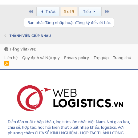
First
Last
Trước
5 of 9
Tiếp
Bạn phải đăng nhập hoặc đăng ký để viết bài.
THÀNH VIÊN GIÚP NHAU
Tiếng Việt (VN)
Liên hệ
Quy định và Nội quy
Privacy policy
Trợ giúp
Trang chủ
R
S
S
Diễn đàn xuất nhập khẩu, logistics lớn nhất Việt Nam. Nơi giao lưu,
chia sẻ, hợp tác, học hỏi kiến thức xuất nhập khẩu, logistics. Với
phương châm CHIA SẺ KINH NGHIỆM - HỢP TÁC THÀNH CÔNG