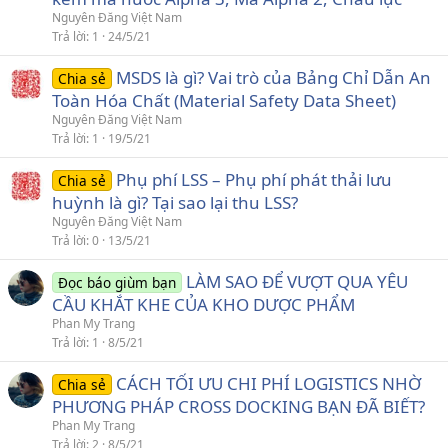
Nguyên Đăng Việt Nam
Trả lời
1
24/5/21
MSDS là gì? Vai trò của Bảng Chỉ Dẫn An
Chia sẻ
Toàn Hóa Chất (Material Safety Data Sheet)
Nguyên Đăng Việt Nam
Trả lời
1
19/5/21
Phụ phí LSS – Phụ phí phát thải lưu
Chia sẻ
huỳnh là gì? Tại sao lại thu LSS?
Nguyên Đăng Việt Nam
Trả lời
0
13/5/21
LÀM SAO ĐỂ VƯỢT QUA YÊU
Đọc báo giùm bạn
CẦU KHẮT KHE CỦA KHO DƯỢC PHẨM
Phan My Trang
Trả lời
1
8/5/21
CÁCH TỐI ƯU CHI PHÍ LOGISTICS NHỜ
Chia sẻ
PHƯƠNG PHÁP CROSS DOCKING BẠN ĐÃ BIẾT?
Phan My Trang
Trả lời
2
8/5/21