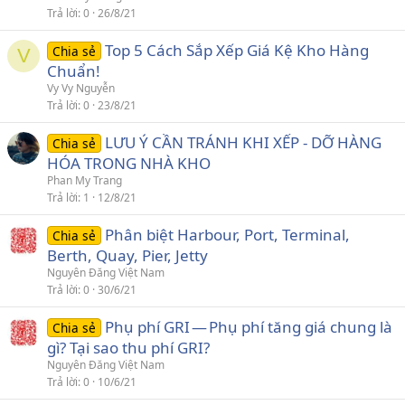
Trả lời
0
26/8/21
Top 5 Cách Sắp Xếp Giá Kệ Kho Hàng
Chia sẻ
V
Chuẩn!
Vy Vy Nguyễn
Trả lời
0
23/8/21
LƯU Ý CẦN TRÁNH KHI XẾP - DỠ HÀNG
Chia sẻ
HÓA TRONG NHÀ KHO
Phan My Trang
Trả lời
1
12/8/21
Phân biệt Harbour, Port, Terminal,
Chia sẻ
Berth, Quay, Pier, Jetty
Nguyên Đăng Việt Nam
Trả lời
0
30/6/21
Phụ phí GRI — Phụ phí tăng giá chung là
Chia sẻ
gì? Tại sao thu phí GRI?
Nguyên Đăng Việt Nam
Trả lời
0
10/6/21