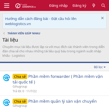
Đăng nhập
Đăng ký
Hướng dẫn cách đăng bài - Đặt câu hỏi lên
weblogistics.vn
THÀNH VIÊN GIÚP NHAU
Tài liệu
Chuyên mục tài liệu được lập ra với mục đích các thành viên trong diễn
đàn chia sẻ cho nhau những tài liệu quý báu trong ngành xuất nhập
khẩu - Logistics
Bộ lọc
Phần mềm forwarder ( Phần mềm vận
Chia sẻ
tải quốc tế )
Gihugroup
Trả lời
0
11/7/22
Phần mềm quản lý sàn vận chuyển
Chia sẻ
Gihugroup