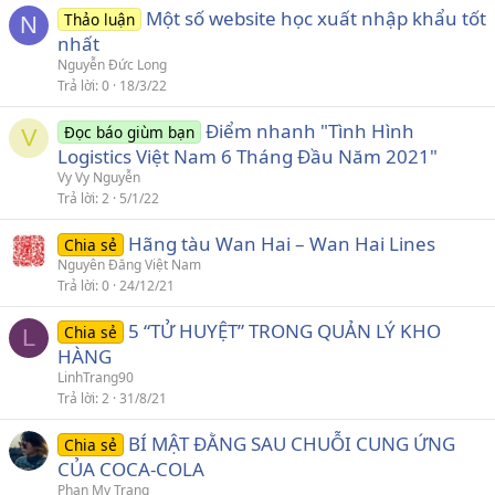
Một số website học xuất nhập khẩu tốt
Thảo luận
N
nhất
Nguyễn Đức Long
Trả lời
0
18/3/22
Điểm nhanh "Tình Hình
Đọc báo giùm bạn
V
Logistics Việt Nam 6 Tháng Đầu Năm 2021"
Vy Vy Nguyễn
Trả lời
2
5/1/22
Hãng tàu Wan Hai – Wan Hai Lines
Chia sẻ
Nguyên Đăng Việt Nam
Trả lời
0
24/12/21
5 “TỬ HUYỆT” TRONG QUẢN LÝ KHO
Chia sẻ
L
HÀNG
LinhTrang90
Trả lời
2
31/8/21
BÍ MẬT ĐẰNG SAU CHUỖI CUNG ỨNG
Chia sẻ
CỦA COCA-COLA
Phan My Trang