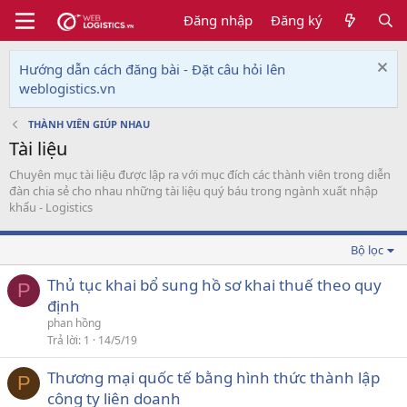
Đăng nhập
Đăng ký
Hướng dẫn cách đăng bài - Đặt câu hỏi lên
weblogistics.vn
THÀNH VIÊN GIÚP NHAU
Tài liệu
Chuyên mục tài liệu được lập ra với mục đích các thành viên trong diễn
đàn chia sẻ cho nhau những tài liệu quý báu trong ngành xuất nhập
khẩu - Logistics
Bộ lọc
Thủ tục khai bổ sung hồ sơ khai thuế theo quy
P
định
phan hồng
Trả lời
1
14/5/19
Thương mại quốc tế bằng hình thức thành lập
P
công ty liên doanh