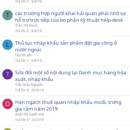
Trả lời
0
9/4/19
các trường hợp người khai hải quan phải nhờ sự
T
hỗ trợ trực tiếp của bo phận kỹ thuật help-desk
Trần Thị Hạnh
Trả lời
0
8/4/19
Thủ tục nhập khẩu sản phẩm đặt gia công ở
L
nước ngoài
Lều thị yến
Trả lời
0
6/4/19
Sửa đổi một số nội dung tại Danh mục hàng hóa
T
xuất, nhập khẩu
Trần khải Nguyên
Trả lời
0
25/3/19
Hạn ngạch thuế quan nhập khẩu muối, trứng
D
gia cầm năm 2019
doãn thị tuyết mai
Trả lời
0
25/3/19