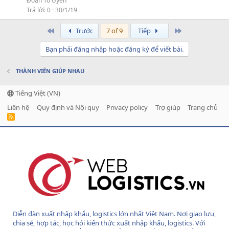
Đoàn Tố Uyên
Trả lời
0
30/1/19
First
Last
Trước
7 of 9
Tiếp
Bạn phải đăng nhập hoặc đăng ký để viết bài.
THÀNH VIÊN GIÚP NHAU
Tiếng Việt (VN)
Liên hệ
Quy định và Nội quy
Privacy policy
Trợ giúp
Trang chủ
R
S
S
Diễn đàn xuất nhập khẩu, logistics lớn nhất Việt Nam. Nơi giao lưu,
chia sẻ, hợp tác, học hỏi kiến thức xuất nhập khẩu, logistics. Với