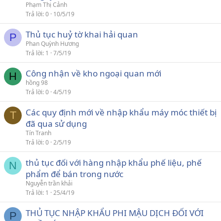
Phạm Thị Cảnh
Trả lời
0
10/5/19
Thủ tục huỷ tờ khai hải quan
P
Phan Quỳnh Hương
Trả lời
1
7/5/19
Công nhận về kho ngoại quan mới
H
hồng 98
Trả lời
0
4/5/19
Các quy định mới về nhập khẩu máy móc thiết bị
T
đã qua sử dụng
Tín Tranh
Trả lời
0
2/5/19
thủ tục đối với hàng nhập khẩu phế liệu, phế
N
phẩm để bán trong nước
Nguyễn trần khải
Trả lời
1
25/4/19
THỦ TỤC NHẬP KHẨU PHI MẬU DỊCH ĐỐI VỚI
P