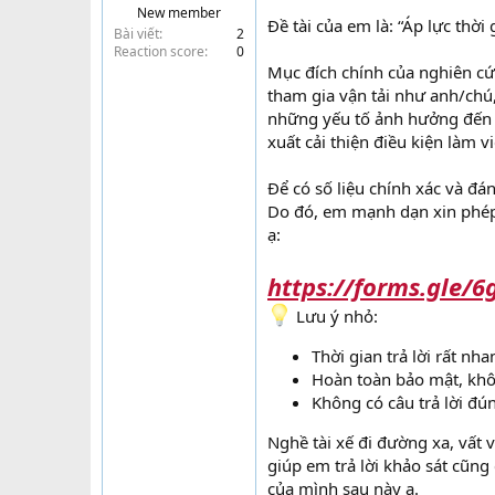
New member
t
Đề tài của em là: “Áp lực thời 
Bài viết
2
e
Reaction score
0
r
Mục đích chính của nghiên cứu
tham gia vận tải như anh/chú
những yếu tố ảnh hưởng đến a
xuất cải thiện điều kiện làm v
Để có số liệu chính xác và đá
Do đó, em mạnh dạn xin phép
ạ:
https://forms.gle/
Lưu ý nhỏ:
Thời gian trả lời rất nha
Hoàn toàn bảo mật, khôn
Không có câu trả lời đún
Nghề tài xế đi đường xa, vất 
giúp em trả lời khảo sát cũn
của mình sau này ạ.