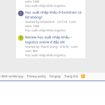
xem: 143K
Học xuất nhập khẩu-logistics
Học xuất nhập khẩu ở Eximtrain có
L
tốt không?
Started by linhle2018
13/7/18
Lượt
xem: 106K
Học xuất nhập khẩu-logistics
Review học xuất nhập khẩu –
T
logistics online ở đâu tốt
Started by Thành Dung
3/3/20
Lượt
xem: 66K
Học xuất nhập khẩu-logistics
 định và Nội quy
Privacy policy
Trợ giúp
Trang chủ
R
S
S