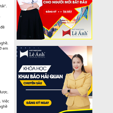
tải”.
p
 đề
nghề.
đỡ em
được.
. Việc
 nghề