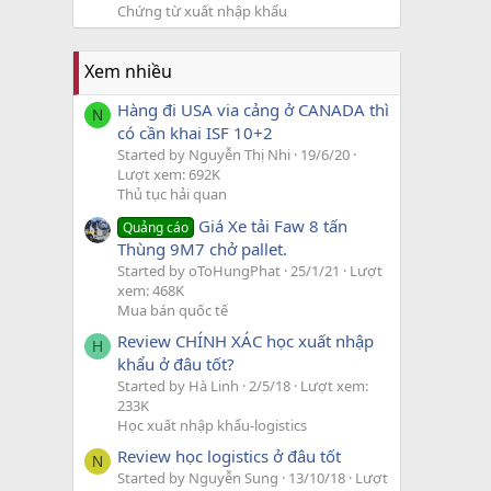
Chứng từ xuất nhập khẩu
Xem nhiều
Hàng đi USA via cảng ở CANADA thì
N
có cần khai ISF 10+2
Started by Nguyễn Thị Nhi
19/6/20
Lượt xem: 692K
Thủ tục hải quan
Giá Xe tải Faw 8 tấn
Quảng cáo
Thùng 9M7 chở pallet.
Started by oToHungPhat
25/1/21
Lượt
xem: 468K
Mua bán quốc tế
Review CHÍNH XÁC học xuất nhập
H
khẩu ở đâu tốt?
Started by Hà Linh
2/5/18
Lượt xem:
233K
Học xuất nhập khẩu-logistics
Review học logistics ở đâu tốt
N
Started by Nguyễn Sung
13/10/18
Lượt