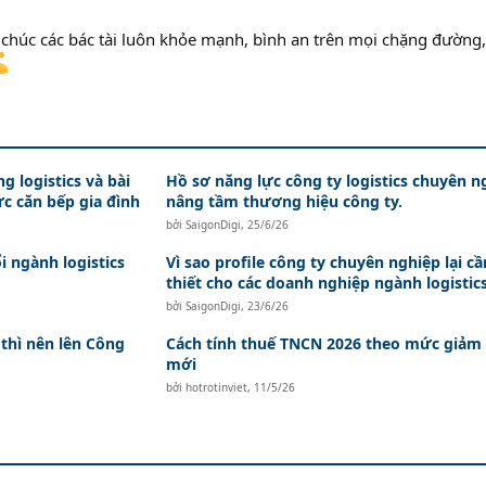
chúc các bác tài luôn khỏe mạnh, bình an trên mọi chặng đường
g logistics và bài
Hồ sơ năng lực công ty logistics chuyên n
ức căn bếp gia đình
nâng tầm thương hiệu công ty.
bởi
SaigonDigi
,
25/6/26
i ngành logistics
Vì sao profile công ty chuyên nghiệp lại cầ
thiết cho các doanh nghiệp ngành logistic
bởi
SaigonDigi
,
23/6/26
thì nên lên Công
Cách tính thuế TNCN 2026 theo mức giảm
mới
bởi
hotrotinviet
,
11/5/26