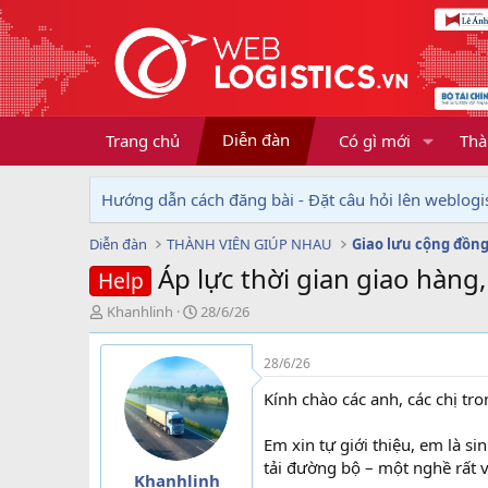
Diễn đàn
Trang chủ
Có gì mới
Thà
Hướng dẫn cách đăng bài - Đặt câu hỏi lên weblogis
Diễn đàn
THÀNH VIÊN GIÚP NHAU
Giao lưu cộng đồn
Áp lực thời gian giao hàng,
Help
T
N
Khanhlinh
28/6/26
h
g
r
à
28/6/26
e
y
a
g
Kính chào các anh, các chị tr
d
ử
s
i
Em xin tự giới thiệu, em là s
t
tải đường bộ – một nghề rất v
a
Khanhlinh
r