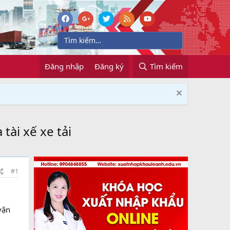
Đăng nhập
Đăng ký
Tìm kiếm
tài xế xe tải
#1
vận