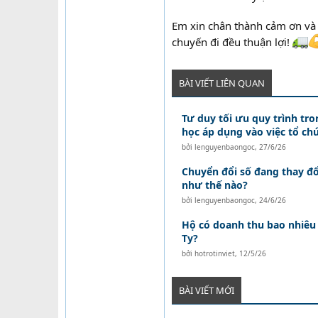
Em xin chân thành cảm ơn và 
chuyến đi đều thuận lợi!
BÀI VIẾT LIÊN QUAN
Tư duy tối ưu quy trình tron
học áp dụng vào việc tổ ch
bởi
lenguyenbaongoc
,
27/6/26
Chuyển đổi số đang thay đổ
như thế nào?
bởi
lenguyenbaongoc
,
24/6/26
Hộ có doanh thu bao nhiêu 
Ty?
bởi
hotrotinviet
,
12/5/26
BÀI VIẾT MỚI