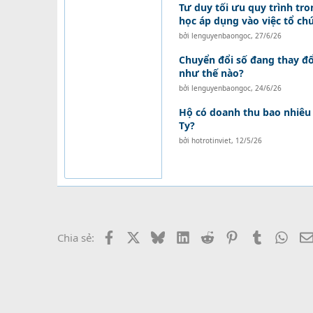
Tư duy tối ưu quy trình tron
học áp dụng vào việc tổ ch
bởi
lenguyenbaongoc
,
27/6/26
Chuyển đổi số đang thay đổ
như thế nào?
bởi
lenguyenbaongoc
,
24/6/26
Hộ có doanh thu bao nhiêu 
Ty?
bởi
hotrotinviet
,
12/5/26
Facebook
X
Bluesky
LinkedIn
Reddit
Pinterest
Tumblr
What
Chia sẻ: