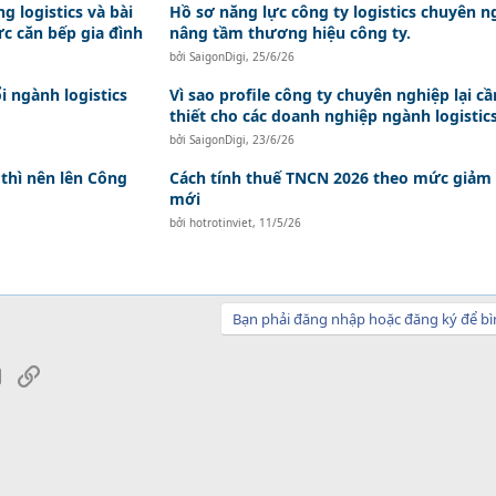
g logistics và bài
Hồ sơ năng lực công ty logistics chuyên n
ức căn bếp gia đình
nâng tầm thương hiệu công ty.
bởi
SaigonDigi
,
25/6/26
i ngành logistics
Vì sao profile công ty chuyên nghiệp lại cầ
thiết cho các doanh nghiệp ngành logistic
bởi
SaigonDigi
,
23/6/26
thì nên lên Công
Cách tính thuế TNCN 2026 theo mức giảm
mới
bởi
hotrotinviet
,
11/5/26
Bạn phải đăng nhập hoặc đăng ký để bì
sApp
Email
Link