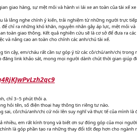
gian giao hàng, sự mệt mỏi và hành vi lái xe an toàn của tài xế xe 
 là lắng nghe chính ý kiến, trải nghiệm từ những người trực tiế
, để chỉ ra những khó khăn, nguyên nhân gây áp lực, mệt mỏi và
n toàn giao thông. Kết quả nghiên cứu sẽ là cơ sở để đưa ra các
iệc và nâng cao an toàn cho chính các anh/chú tài xế.
ng tin cậy, em/cháu rất cần sự góp ý từ các cô/chú/anh/chị trong 
 đăng link khảo sát, mong mọi người dành chút thời gian giúp 
6g4RjKJwPvLzh2qc9
nh, chỉ 3–5 phút thôi ạ.
g hỏi tên, số điện thoại hay thông tin riêng tư nào.
g sai, cô/chú/anh/chị cứ nói lên suy nghĩ và thực tế của mình là 
vả nhiều, em rất kính trọng và biết ơn sự đóng góp của mọi người
g chính là góp phần tạo ra những thay đổi tốt đẹp hơn cho ngành