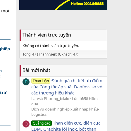
, mọi
Thành viên trực tuyến
Không có thành viên trực tuyến.
ghiệp
Tổng: 47 (Thành viên: 0, khách: 47)
Bài mới nhất
n
s
Đánh giá chi tiết ưu điểm
Thảo luận
P
của Công tắc áp suất Danfoss so với
 trừ
các thương hiệu khác
Latest: Phương_bilalo
Lúc 16:58 Hôm
qua
Dịch vụ doanh nghiệp xuất nhập khẩu-
Logistics
Than điện cực, điện cực
Quảng cáo
Q
EDM, Graphite lõi inox, bột than