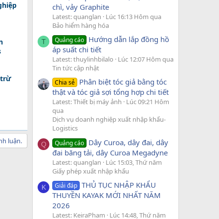
ghiệp
chì, vảy Graphite
Latest: quanglan
Lúc 16:13 Hôm qua
Bảo hiểm hàng hóa
Hướng dẫn lắp đồng hồ
Quảng cáo
n
T
áp suất chi tiết
s
Latest: thuylinhbilalo
Lúc 12:07 Hôm qua
Tin tức cập nhật
 trừ
Phân biệt tóc giả bằng tóc
Chia sẻ
thật và tóc giả sợi tổng hợp chi tiết
Latest: Thiết bị máy ảnh
Lúc 09:21 Hôm
qua
Dịch vụ doanh nghiệp xuất nhập khẩu-
Logistics
nh luận.
Dây Curoa, dây đai, dây
Quảng cáo
Q
đai băng tải, dây Curoa Megadyne
Latest: quanglan
Lúc 15:03, Thứ năm
Giấy phép xuất nhập khẩu
THỦ TỤC NHẬP KHẨU
Giải đáp
K
THUYỀN KAYAK MỚI NHẤT NĂM
2026
Latest: KeiraPham
Lúc 14:48, Thứ năm