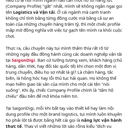
r
(Company Profile) "gắt" nhất, mình sẽ không ngần ngại gọi
tên
Logistics và Vận tải
. Ở cái ngành mà cạnh tranh
không chỉ tính bằng từng đồng cước mà bằng cả sự an
toàn của những chuyến hàng trăm tỷ, thì một chiếc profile
mập mờ đồng nghĩa với việc tự gạch tên mình ra khỏi cuộc
chơi.
Thực ra, câu chuyện này tụi mình thấm thía rất rõ từ
những ngày đầu đồng hành cùng các doanh nghiệp vận tải
tại
SaigonDigi
. Bạn cứ tưởng tượng xem, khách hàng (chủ
hàng, dân XNK, hay đối tác quốc tế) khi chọn một đơn vị
trung chuyển, điều họ sợ nhất là gì? Là chậm hàng, tắc
biên, là hỏng hóc hay lỗi thủ tục hải quan. Họ không thể
mạo hiểm giao tài sản của mình cho một cái tên "nói
suông". Khi ấy, chiếc Company Profile chính là "tấm hộ
chiếu" đầu tiên để mở khóa niềm tin.
Tại SaigonDigi, mỗi khi bắt tay vào thiết kế hay làm nội
dung profile cho một brand logistics, tụi mình luôn khuyên
họ phải lột tả được bằng hết cái gọi là
năng lực vận hành
thực tế
. Thay vì viết những lời sáo rỗng kiểu "dịch vụ