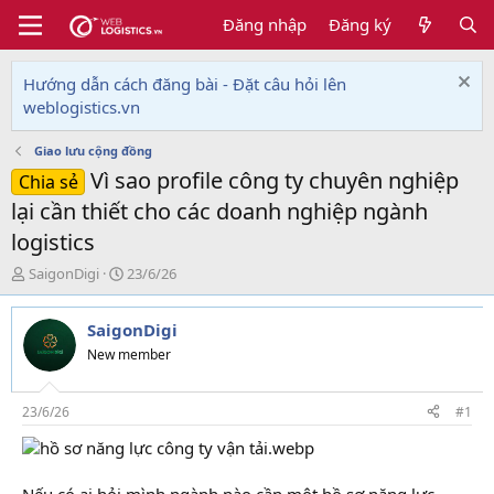
Đăng nhập
Đăng ký
Hướng dẫn cách đăng bài - Đặt câu hỏi lên
weblogistics.vn
Giao lưu cộng đồng
Vì sao profile công ty chuyên nghiệp
Chia sẻ
lại cần thiết cho các doanh nghiệp ngành
logistics
T
N
SaigonDigi
23/6/26
h
g
r
à
SaigonDigi
e
y
a
g
New member
d
ử
s
i
t
23/6/26
#1
a
r
t
e
Nếu có ai hỏi mình ngành nào cần một hồ sơ năng lực