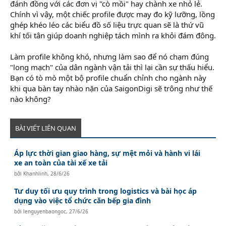
đánh đồng với các đơn vị "cò mồi" hay chành xe nhỏ lẻ.
Chính vì vậy, một chiếc profile được may đo kỹ lưỡng, lồng
ghép khéo léo các biểu đồ số liệu trực quan sẽ là thứ vũ
khí tối tân giúp doanh nghiệp tách mình ra khỏi đám đông.
Làm profile không khó, nhưng làm sao để nó chạm đúng
"long mạch" của dân ngành vận tải thì lại cần sự thấu hiểu.
Bạn có tò mò một bộ profile chuẩn chỉnh cho ngành này
khi qua bàn tay nhào nặn của SaigonDigi sẽ trông như thế
nào không?
BÀI VIẾT LIÊN QUAN
Áp lực thời gian giao hàng, sự mệt mỏi và hành vi lái
xe an toàn của tài xế xe tải
bởi
Khanhlinh
,
28/6/26
Tư duy tối ưu quy trình trong logistics và bài học áp
dụng vào việc tổ chức căn bếp gia đình
bởi
lenguyenbaongoc
,
27/6/26