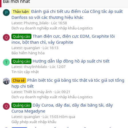
Bài mới nhất
Đánh giá chi tiết ưu điểm của Công tắc áp suất
Thảo luận
P
Danfoss so với các thương hiệu khác
Latest: Phương_bilalo
Lúc 16:58
Dịch vụ doanh nghiệp xuất nhập khẩu-Logistics
Than điện cực, điện cực EDM, Graphite lõi
Quảng cáo
Q
inox, bột than chì, vảy Graphite
Latest: quanglan
Lúc 16:13
Bảo hiểm hàng hóa
Hướng dẫn lắp đồng hồ áp suất chi tiết
Quảng cáo
T
Latest: thuylinhbilalo
Lúc 12:07
Tin tức cập nhật
Phân biệt tóc giả bằng tóc thật và tóc giả sợi tổng
Chia sẻ
hợp chi tiết
Latest: Thiết bị máy ảnh
Lúc 09:21
Dịch vụ doanh nghiệp xuất nhập khẩu-Logistics
Dây Curoa, dây đai, dây đai băng tải, dây
Quảng cáo
Q
Curoa Megadyne
Latest: quanglan
Lúc 15:03 Hôm qua
Giấy phép xuất nhập khẩu