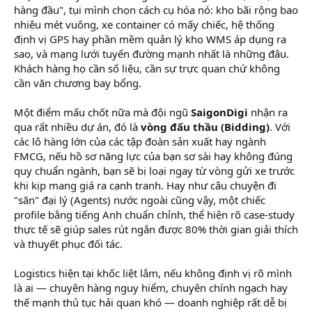
hàng đầu", tụi mình chọn cách cụ hóa nó: kho bãi rộng bao
nhiêu mét vuông, xe container có mấy chiếc, hệ thống
định vị GPS hay phần mềm quản lý kho WMS áp dụng ra
sao, và mạng lưới tuyến đường mạnh nhất là những đâu.
Khách hàng họ cần số liệu, cần sự trực quan chứ không
cần văn chương bay bổng.
Một điểm mấu chốt nữa mà đội ngũ
SaigonDigi
nhận ra
qua rất nhiều dự án, đó là
vòng đấu thầu (Bidding)
. Với
các lô hàng lớn của các tập đoàn sản xuất hay ngành
FMCG, nếu hồ sơ năng lực của bạn sơ sài hay không đúng
quy chuẩn ngành, bạn sẽ bị loại ngay từ vòng gửi xe trước
khi kịp mang giá ra cạnh tranh. Hay như câu chuyện đi
"săn" đại lý (Agents) nước ngoài cũng vậy, một chiếc
profile bằng tiếng Anh chuẩn chỉnh, thể hiện rõ case-study
thực tế sẽ giúp sales rút ngắn được 80% thời gian giải thích
và thuyết phục đối tác.
Logistics hiện tại khốc liệt lắm, nếu không định vị rõ mình
là ai — chuyên hàng nguy hiểm, chuyên chính ngạch hay
thế mạnh thủ tục hải quan khó — doanh nghiệp rất dễ bị