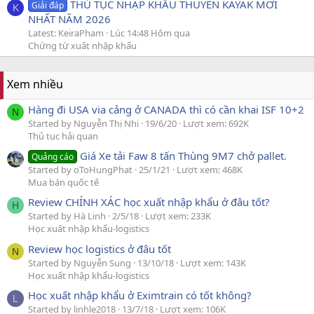
THỦ TỤC NHẬP KHẨU THUYỀN KAYAK MỚI
Giải đáp
K
NHẤT NĂM 2026
Latest: KeiraPham
Lúc 14:48 Hôm qua
Chứng từ xuất nhập khẩu
Xem nhiều
Hàng đi USA via cảng ở CANADA thì có cần khai ISF 10+2
N
Started by Nguyễn Thị Nhi
19/6/20
Lượt xem: 692K
Thủ tục hải quan
Giá Xe tải Faw 8 tấn Thùng 9M7 chở pallet.
Quảng cáo
Started by oToHungPhat
25/1/21
Lượt xem: 468K
Mua bán quốc tế
Review CHÍNH XÁC học xuất nhập khẩu ở đâu tốt?
H
Started by Hà Linh
2/5/18
Lượt xem: 233K
Học xuất nhập khẩu-logistics
Review học logistics ở đâu tốt
N
Started by Nguyễn Sung
13/10/18
Lượt xem: 143K
Học xuất nhập khẩu-logistics
Học xuất nhập khẩu ở Eximtrain có tốt không?
L
Started by linhle2018
13/7/18
Lượt xem: 106K