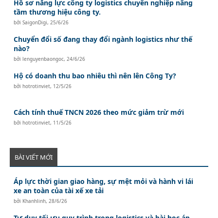
Hồ sơ năng lực công ty logistics chuyên nghiệp nâng
tầm thương hiệu công ty.
bởi
SaigonDigi
,
25/6/26
Chuyển đổi số đang thay đổi ngành logistics như thế
nào?
bởi
lenguyenbaongoc
,
24/6/26
Hộ có doanh thu bao nhiêu thì nên lên Công Ty?
bởi
hotrotinviet
,
12/5/26
Cách tính thuế TNCN 2026 theo mức giảm trừ mới
bởi
hotrotinviet
,
11/5/26
BÀI VIẾT MỚI
Áp lực thời gian giao hàng, sự mệt mỏi và hành vi lái
xe an toàn của tài xế xe tải
bởi
Khanhlinh
,
28/6/26
Tư duy tối ưu quy trình trong logistics và bài học áp