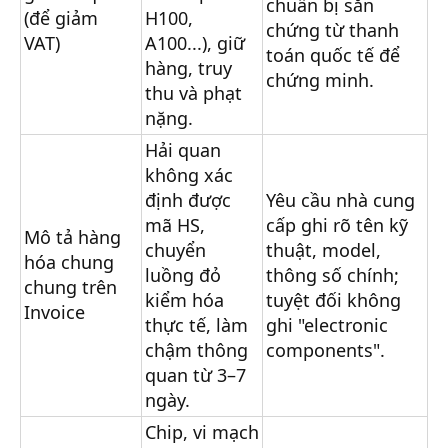
chuẩn bị sẵn
(để giảm
H100,
chứng từ thanh
VAT)
A100...), giữ
toán quốc tế để
hàng, truy
chứng minh.
thu và phạt
nặng.
Hải quan
không xác
định được
Yêu cầu nhà cung
mã HS,
cấp ghi rõ tên kỹ
Mô tả hàng
chuyển
thuật, model,
hóa chung
luồng đỏ
thông số chính;
chung trên
kiểm hóa
tuyệt đối không
Invoice
thực tế, làm
ghi "electronic
chậm thông
components".
quan từ 3–7
ngày.
Chip, vi mạch