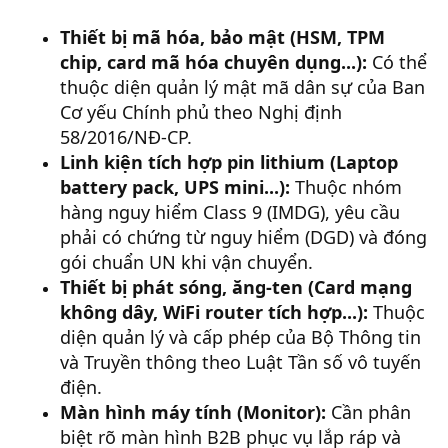
Thiết bị mã hóa, bảo mật (HSM, TPM
chip, card mã hóa chuyên dụng...):
Có thể
thuộc diện quản lý mật mã dân sự của Ban
Cơ yếu Chính phủ theo Nghị định
58/2016/NĐ-CP.
Linh kiện tích hợp pin lithium (Laptop
battery pack, UPS mini...):
Thuộc nhóm
hàng nguy hiểm Class 9 (IMDG), yêu cầu
phải có chứng từ nguy hiểm (DGD) và đóng
gói chuẩn UN khi vận chuyển.
Thiết bị phát sóng, ăng-ten (Card mạng
không dây, WiFi router tích hợp...):
Thuộc
diện quản lý và cấp phép của Bộ Thông tin
và Truyền thông theo Luật Tần số vô tuyến
điện.
Màn hình máy tính (Monitor):
Cần phân
biệt rõ màn hình B2B phục vụ lắp ráp và