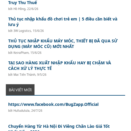
Truy Thu Thuế
bởi
Hồ Hồng
,
22/6/26
Thủ tục nhập khẩu đồ chơi trẻ em | 5 điều cần biết và
lưu ý
bởi
3W Logistics
,
15/6/26
THỦ TỤC NHẬP KHẨU MÁY MÓC, THIẾT BỊ ĐÃ QUA SỬ
DỤNG (MÁY MÓC CŨ) MỚI NHẤT
bởi
KeiraPham
,
15/6/26
TẠI SAO HÀNG XUẤT NHẬP KHẨU HAY BỊ CHẬM VÀ
CÁCH XỬ LÝ THỰC TẾ
bởi
Mai Tiến Thành
,
9/5/26
BÀI VIẾT MỚI
https://www.facebook.com/BugZapp.Official
bởi
Hulludulula
,
24/7/26
Chuyển Hàng Từ Hà Nội Đi Viêng Chăn Lào Giá Tốt