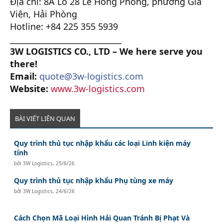
Địa chỉ: 8A Lô 28 Lê Hồng Phong, phường Gia
Viên, Hải Phòng
Hotline: +84 225 355 5939
____________________________
3W LOGISTICS CO., LTD – We here serve you
there!
Email:
quote@3w-logistics.com
Website:
www.3w-logistics.com
BÀI VIẾT LIÊN QUAN
Quy trình thủ tục nhập khẩu các loại Linh kiện máy
tính
bởi
3W Logistics
,
25/6/26
Quy trình thủ tục nhập khẩu Phụ tùng xe máy
bởi
3W Logistics
,
24/6/26
Cách Chọn Mã Loại Hình Hải Quan Tránh Bị Phạt Và