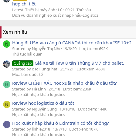
hợp chi tiết
Latest: Thiết bị máy ảnh
Lúc 09:21, Thứ sáu
Dịch vụ doanh nghiệp xuất nhập khẩu-Logistics
Xem nhiều
Hàng đi USA via cảng ở CANADA thì có cần khai ISF 10+2
N
Started by Nguyễn Thị Nhi
19/6/20
Lượt xem: 692K
Thủ tục hải quan
Giá Xe tải Faw 8 tấn Thùng 9M7 chở pallet.
Quảng cáo
Started by oToHungPhat
25/1/21
Lượt xem: 468K
Mua bán quốc tế
Review CHÍNH XÁC học xuất nhập khẩu ở đâu tốt?
H
Started by Hà Linh
2/5/18
Lượt xem: 236K
Học xuất nhập khẩu-logistics
Review học logistics ở đâu tốt
N
Started by Nguyễn Sung
13/10/18
Lượt xem: 144K
Học xuất nhập khẩu-logistics
Học xuất nhập khẩu ở Eximtrain có tốt không?
L
Started by linhle2018
13/7/18
Lượt xem: 107K
Học xuất nhập khẩu-logistics