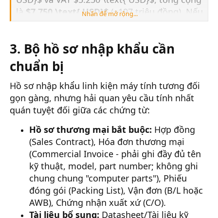
là
$7.750 \text{ USD}$
(~197 triệu đồng). Nếu
Nhấn để mở rộng...
sử dụng C/O Form E từ Trung Quốc để hạ
thuế NK về 0%, tổng thuế phải nộp giảm
3. Bộ hồ sơ nhập khẩu cần
xuống chỉ còn
$5.000 \text{ USD}$
. Việc có
C/O giúp doanh nghiệp tiết kiệm ngay
chuẩn bị
$2.750 \text{ USD}$
(~70 triệu đồng) tiền
dòng tiền đóng thuế ban đầu.
Hồ sơ nhập khẩu linh kiện máy tính tương đối
gọn gàng, nhưng hải quan yêu cầu tính nhất
quán tuyệt đối giữa các chứng từ:
Hồ sơ thương mại bắt buộc:
Hợp đồng
(Sales Contract), Hóa đơn thương mại
(Commercial Invoice - phải ghi đầy đủ tên
kỹ thuật, model, part number; không ghi
chung chung "computer parts"), Phiếu
đóng gói (Packing List), Vận đơn (B/L hoặc
AWB), Chứng nhận xuất xứ (C/O).
Tài liệu bổ sung:
Datasheet/Tài liệu kỹ