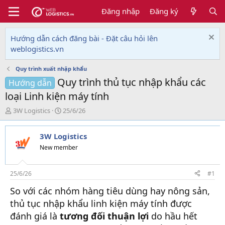
Đăng nhập
Đăng ký
Hướng dẫn cách đăng bài - Đặt câu hỏi lên
weblogistics.vn
Quy trình xuất nhập khẩu
Quy trình thủ tục nhập khẩu các
Hướng dẫn
loại Linh kiện máy tính
T
N
3W Logistics
25/6/26
h
g
r
à
3W Logistics
e
y
a
g
New member
d
ử
s
i
t
25/6/26
#1
a
So với các nhóm hàng tiêu dùng hay nông sản,
r
t
thủ tục nhập khẩu linh kiện máy tính được
e
đánh giá là
tương đối thuận lợi
do hầu hết
r