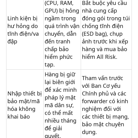
(CPU, RAM,
Bắt buộc yêu cầu
GPU) bị hỏng
nhà cung cấp
Linh kiện bị
ngầm trong
đóng gói trong túi
hư hỏng do
quá trình vận
chống tĩnh điện
tĩnh điện/va
chuyển, dẫn
(ESD bag), chụp
đập
đến tranh
ảnh trước khi xếp
chấp bảo
hàng và mua bảo
hiểm phức
hiểm All Risk.
tạp.
Hàng bị giữ
Tham vấn trước
lại biên giới
với Ban Cơ yếu
để xác minh
Nhập thiết bị
Chính phủ và các
pháp lý mật
bảo mật/mã
forwarder có kinh
mã dân sự,
hóa không
nghiệm đối với
có thể mất
khai báo
các thiết bị mạng,
nhiều tháng
bảo mật chuyên
để giải
dụng.
quyết.