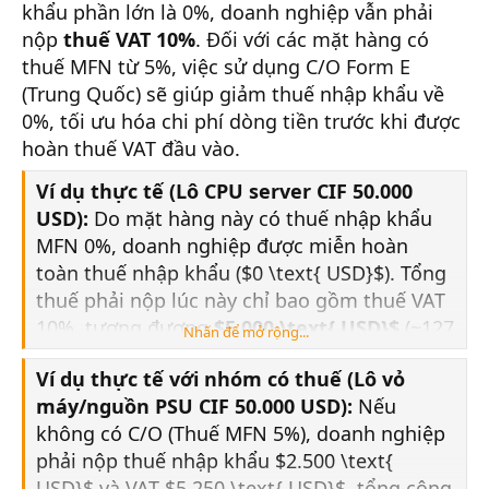
khẩu phần lớn là 0%, doanh nghiệp vẫn phải
nộp
thuế VAT 10%
. Đối với các mặt hàng có
thuế MFN từ 5%, việc sử dụng C/O Form E
(Trung Quốc) sẽ giúp giảm thuế nhập khẩu về
0%, tối ưu hóa chi phí dòng tiền trước khi được
hoàn thuế VAT đầu vào.
Ví dụ thực tế (Lô CPU server CIF 50.000
USD):
Do mặt hàng này có thuế nhập khẩu
MFN 0%, doanh nghiệp được miễn hoàn
toàn thuế nhập khẩu ($0 \text{ USD}$). Tổng
thuế phải nộp lúc này chỉ bao gồm thuế VAT
10%, tương đương
$5.000 \text{ USD}$
(~127
Nhấn để mở rộng...
triệu đồng).
Ví dụ thực tế với nhóm có thuế (Lô vỏ
máy/nguồn PSU CIF 50.000 USD):
Nếu
không có C/O (Thuế MFN 5%), doanh nghiệp
phải nộp thuế nhập khẩu $2.500 \text{
USD}$ và VAT $5.250 \text{ USD}$, tổng cộng