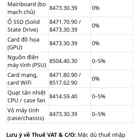
Mainboard (bo
8473.30.39
0%
mạch chủ)
Ổ SSD (Solid
8471.70.90 /
0%
State Drive)
8473.30.39
Card đồ họa
8473.30.39
0%
(GPU)
Nguồn điện
8504.40.30
0–5%
máy tính (PSU)
Card mạng,
8471.80.90 /
0%
card WiFi
8517.62.90
Quạt tản nhiệt
8414.59.40
0–5%
CPU / case fan
Vỏ máy tính
8473.30.39
0–5%
(case/chassis)
Lưu ý về Thuế VAT & C/O:
Mặc dù thuế nhập