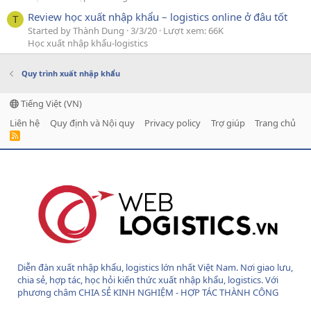
Review học xuất nhập khẩu – logistics online ở đâu tốt
T
Started by Thành Dung
3/3/20
Lượt xem: 66K
Học xuất nhập khẩu-logistics
Quy trình xuất nhập khẩu
Tiếng Việt (VN)
Liên hệ
Quy định và Nội quy
Privacy policy
Trợ giúp
Trang chủ
R
S
S
Diễn đàn xuất nhập khẩu, logistics lớn nhất Việt Nam. Nơi giao lưu,
chia sẻ, hợp tác, học hỏi kiến thức xuất nhập khẩu, logistics. Với
phương châm CHIA SẺ KINH NGHIỆM - HỢP TÁC THÀNH CÔNG