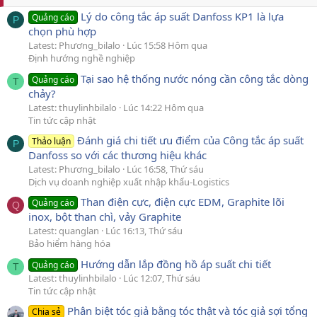
Lý do công tắc áp suất Danfoss KP1 là lựa
Quảng cáo
P
chọn phù hợp
Latest: Phương_bilalo
Lúc 15:58 Hôm qua
Định hướng nghề nghiệp
Tại sao hệ thống nước nóng cần công tắc dòng
Quảng cáo
T
chảy?
Latest: thuylinhbilalo
Lúc 14:22 Hôm qua
Tin tức cập nhật
Đánh giá chi tiết ưu điểm của Công tắc áp suất
Thảo luận
P
Danfoss so với các thương hiệu khác
Latest: Phương_bilalo
Lúc 16:58, Thứ sáu
Dịch vụ doanh nghiệp xuất nhập khẩu-Logistics
Than điện cực, điện cực EDM, Graphite lõi
Quảng cáo
Q
inox, bột than chì, vảy Graphite
Latest: quanglan
Lúc 16:13, Thứ sáu
Bảo hiểm hàng hóa
Hướng dẫn lắp đồng hồ áp suất chi tiết
Quảng cáo
T
Latest: thuylinhbilalo
Lúc 12:07, Thứ sáu
Tin tức cập nhật
Phân biệt tóc giả bằng tóc thật và tóc giả sợi tổng
Chia sẻ