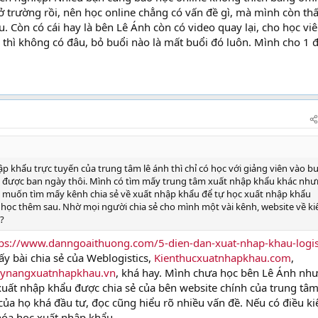
 trường rồi, nên học online chẳng có vấn đề gì, mà mình còn thấ
iều. Còn có cái hay là bên Lê Ánh còn có video quay lại, cho học vi
 thì không có đâu, bỏ buổi nào là mất buổi đó luôn. Mình cho 1 
p khẩu trực tuyến của trung tâm lê ánh thì chỉ có học với giảng viên vào bu
ọc được ban ngày thôi. Mình có tìm mấy trung tâm xuất nhập khẩu khác nh
 muốn tìm mấy kênh chia sẻ về xuất nhập khẩu để tự học xuất nhập khẩu
đi học thêm sau. Nhờ mọi người chia sẻ cho mình một vài kênh, website về ki
?
tps://www.danngoaithuong.com/5-dien-dan-xuat-nhap-khau-logis
y bài chia sẻ của Weblogistics,
Kienthucxuatnhapkhau.com
,
ynangxuatnhapkhau.vn
, khá hay. Mình chưa học bên Lê Ánh nh
uất nhập khẩu được chia sẻ của bên website chính của trung tâm
của họ khá đầu tư, đọc cũng hiểu rõ nhiều vấn đề. Nếu có điều ki
hóa học xuất nhập khẩu