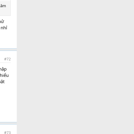
 tâm
hử
 nhỉ
#72
nhập
 hiểu
uật
#73