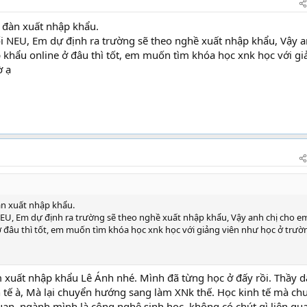
mảng này lắm.
n đàn xuất nhập khẩu.
i NEU, Em dự định ra trường sẽ theo nghề xuất nhập khẩu, Vậy 
p khẩu online ở đâu thì tốt, em muốn tìm khóa học xnk học với gi
ờ ạ
àn xuất nhập khẩu.
NEU, Em dự định ra trường sẽ theo nghề xuất nhập khẩu, Vậy anh chị cho e
ở đâu thì tốt, em muốn tìm khóa học xnk học với giảng viên như học ở trườ
m xuất nhập khẩu Lê Ánh nhé. Mình đã từng học ở đấy rồi. Thầy d
h tế à, Mà lại chuyển hướng sang làm XNk thế. Học kinh tế mà ch
quan, ngành mình là công nghê sinh học, không có chút gì liên qu