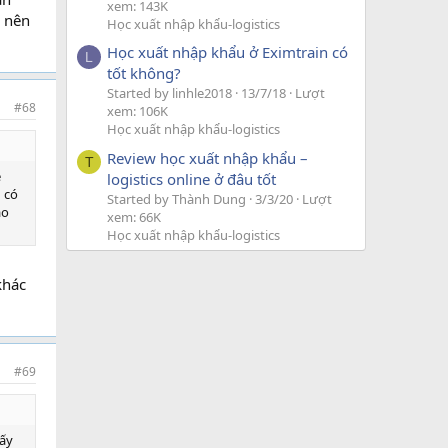
xem: 143K
u nên
Học xuất nhập khẩu-logistics
Học xuất nhập khẩu ở Eximtrain có
L
tốt không?
Started by linhle2018
13/7/18
Lượt
#68
xem: 106K
Học xuất nhập khẩu-logistics
Review học xuất nhập khẩu –
T
ễ
logistics online ở đâu tốt
 có
Started by Thành Dung
3/3/20
Lượt
ào
xem: 66K
Học xuất nhập khẩu-logistics
khác
#69
hấy