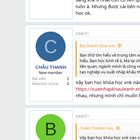
luôn á. Nhưng được cái bên n
học ok.
23/6/21
C
Bùi thanh Hoài nói:
Bạn thử tìm hiểu về trung tâm x
hiểu. Bạn học Kinh tế à, Mà lại
liên quan, ngành mình là công n
CHÂU THANH
tạo nghiệp vụ xuất nhập khẩu th
New member
Bài viết
2
Vậy bạn học khóa học xnk nào
Reaction score
0
https://xuatnhapkhauleanh.e
nhau, nhưng mình chỉ muốn họ
24/6/21
B
CHÂU THANH nói:
Vậy bạn học khóa học xnk nào c