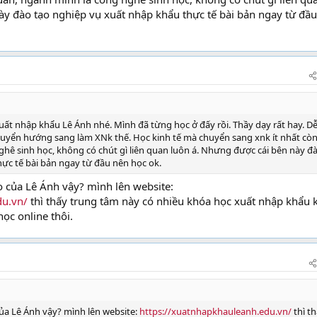
ày đào tạo nghiệp vụ xuất nhập khẩu thực tế bài bản ngay từ đầ
uất nhập khẩu Lê Ánh nhé. Mình đã từng học ở đấy rồi. Thầy dạy rất hay. D
 chuyển hướng sang làm XNk thế. Học kinh tế mà chuyển sang xnk ít nhất còn
ghê sinh học, không có chút gì liên quan luôn á. Nhưng được cái bên này đ
ực tế bài bản ngay từ đầu nên học ok.
 của Lê Ánh vậy? mình lên website:
du.vn/
thì thấy trung tâm này có nhiều khóa học xuất nhập khẩu 
c online thôi.
ủa Lê Ánh vậy? mình lên website:
https://xuatnhapkhauleanh.edu.vn/
thì t