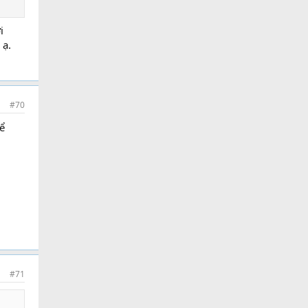
i
 ạ.
#70
ể
#71