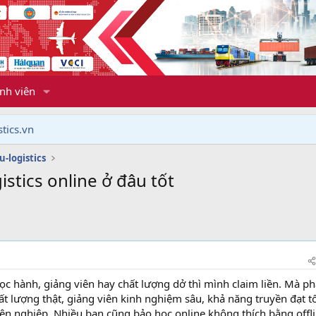
nh viên
tics.vn
-logistics
stics online ở đâu tốt
ọc hành, giảng viên hay chất lượng dở thì mình claim liền. Mà ph
 lượng thật, giảng viên kinh nghiệm sâu, khả năng truyền đạt tố
ên nghiệp. Nhiều bạn cũng bảo học online không thích bằng offli