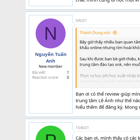
5/6/21
N
Thành Dung nói:
Bây giờ thấy nhiều bạn quan tâm
khẩu online nhưng tìm hoài không
Nguyễn Tuấn
Sau khi được bạn bè giới thiệu, 
Anh
trung tâm đào tạo xnk, nên muố
New member
Bài viết
1
Thực ra học phí học xuất nhập kh
Reaction score
0
quan trọng, sau khi mình học thử
mình đánh giá về các trung tâm 
Bạn ơi có thể review giúp mìn
1.Trung tâm Lê Ánh
trung tâm Lê Ánh như thế nào
hiểu thêm để đăng ký. Mong 
Trước mình có tìm hiểu về trung
mà khi học mới thấy khóa xuất n
có bà chị giới thiệu thì mới biết
15/6/21
Trong 3 nơi mình học thì thấy ch
Các bạn ơi, mình thấy có các 
bài giảng sát với công việc nhất