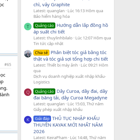
ọc
chì, vảy Graphite
Latest: quanglan
Lúc 16:13 Hôm qua
Bảo hiểm hàng hóa
Hướng dẫn lắp đồng hồ
Quảng cáo
T
áp suất chi tiết
n
Latest: thuylinhbilalo
Lúc 12:07 Hôm qua
Tin tức cập nhật
Phân biệt tóc giả bằng tóc
Chia sẻ
thật và tóc giả sợi tổng hợp chi tiết
gũi
#65
Latest: Thiết bị máy ảnh
Lúc 09:21 Hôm
qua
học
hơi
Dịch vụ doanh nghiệp xuất nhập khẩu-
ập
hì
Logistics
àng.
ời
Dây Curoa, dây đai, dây
Quảng cáo
Q
 dành
đai băng tải, dây Curoa Megadyne
Latest: quanglan
Lúc 15:03, Thứ năm
Giấy phép xuất nhập khẩu
tìm
THỦ TỤC NHẬP KHẨU
Giải đáp
K
THUYỀN KAYAK MỚI NHẤT NĂM
2026
ích
Latest: KeiraPham
Lúc 14:48, Thứ năm
 xnk