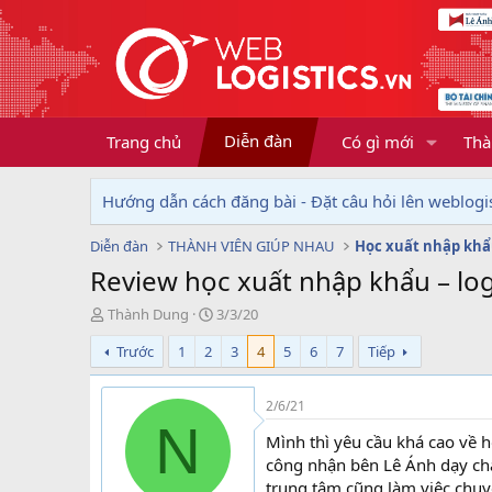
Diễn đàn
Trang chủ
Có gì mới
Thà
Hướng dẫn cách đăng bài - Đặt câu hỏi lên weblogis
Diễn đàn
THÀNH VIÊN GIÚP NHAU
Học xuất nhập khẩu
Review học xuất nhập khẩu – logi
T
N
Thành Dung
3/3/20
h
g
Trước
1
2
3
4
5
6
7
Tiếp
r
à
e
y
a
g
2/6/21
d
ử
N
s
i
Mình thì yêu cầu khá cao về h
t
công nhận bên Lê Ánh dạy chất
a
trung tâm cũng làm việc chuy
r