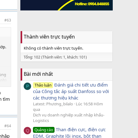
#63
Thành viên trực tuyến
lớp.
Không có thành viên trực tuyến.
Tổng: 102 (Thành viên: 1, khách: 101)
Bài mới nhất
cùng
Ánh)
Đánh giá chi tiết ưu điểm
Thảo luận
P
của Công tắc áp suất Danfoss so với
a
các thương hiệu khác
n tìm
Latest: Phương_bilalo
Lúc 16:58 Hôm
ng
qua
may
Dịch vụ doanh nghiệp xuất nhập khẩu-
Logistics
#64
Than điện cực, điện cực
Quảng cáo
nên
Q
 nhập
EDM, Graphite lõi inox, bột than
vận