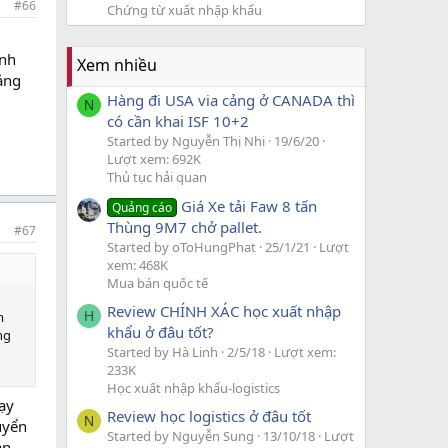
#66
Chứng từ xuất nhập khẩu
anh
Xem nhiều
ảng
Hàng đi USA via cảng ở CANADA thì
N
có cần khai ISF 10+2
Started by Nguyễn Thị Nhi
19/6/20
Lượt xem: 692K
Thủ tục hải quan
Giá Xe tải Faw 8 tấn
Quảng cáo
Thùng 9M7 chở pallet.
#67
Started by oToHungPhat
25/1/21
Lượt
xem: 468K
Mua bán quốc tế
Review CHÍNH XÁC học xuất nhập
H
m
khẩu ở đâu tốt?
ng
Started by Hà Linh
2/5/18
Lượt xem:
233K
Học xuất nhập khẩu-logistics
ạy
Review học logistics ở đâu tốt
N
uyển
Started by Nguyễn Sung
13/10/18
Lượt
an