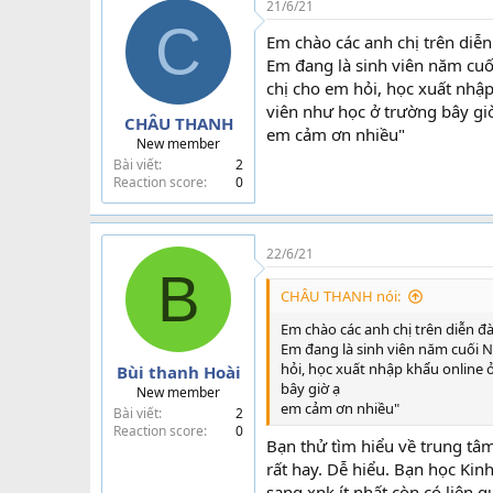
21/6/21
nên cũng thấy không mạnh về 
C
Em chào các anh chị trên diễ
Em đang là sinh viên năm cuố
chị cho em hỏi, học xuất nhậ
viên như học ở trường bây gi
CHÂU THANH
em cảm ơn nhiều"
New member
Bài viết
2
Reaction score
0
22/6/21
B
CHÂU THANH nói:
Em chào các anh chị trên diễn đ
Em đang là sinh viên năm cuối 
hỏi, học xuất nhập khẩu online 
Bùi thanh Hoài
bây giờ ạ
New member
em cảm ơn nhiều"
Bài viết
2
Reaction score
0
Bạn thử tìm hiểu về trung tâ
rất hay. Dễ hiểu. Bạn học Kin
sang xnk ít nhất còn có liên 