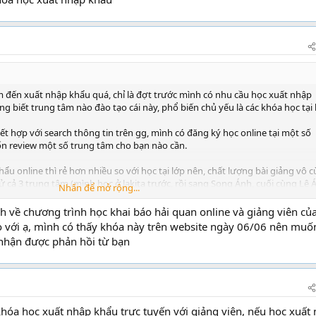
 đến xuất nhập khẩu quá, chỉ là đợt trước mình có nhu cầu học xuất nhập
 biết trung tâm nào đào tạo cái này, phổ biến chủ yếu là các khóa học tại 
kết hợp với search thông tin trên gg, mình có đăng ký học online tại một số
n review một số trung tâm cho bạn nào cần.
ẩu online thì rẻ hơn nhiều so với học tại lớp nên, chất lượng bài giảng vô 
 cả 3 trung tâm (mình học ở lakita trước, rồi sang Song Ánh, cuối cùng Lê 
Nhấn để mở rộng...
này như thế này.
h về chương trình học khai báo hải quan online và giảng viên củ
 với ạ, mình có thấy khóa này trên website ngày 06/06 nên muố
nhận được phản hồi từ bạn
 tâm này thì mình chỉ thấy mạnh về xuất nhập khẩu – logistics thực tế, như
hập khẩu online bên này rất ok luôn. Chả qua là thấy ít PR khóa này quá, 
 bên này có dạy online xnk.
ỗ này chất lượng ổn nhất, họ có kinh nghiệm dạy nhiều tại lớp thực tế rồi, 
khóa học xuất nhập khẩu trực tuyến với giảng viên, nếu học xuất
. Với những thông tư nghị định mới nhất, rồi quy trình mình làm hàng hóa, 