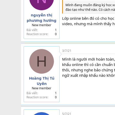
Mình đang muốn đăng ký học xuấ
đào tạo như thế nào. Có cách n
nguyễn thị
Lớp online bên đó có cho học
phương hướng
video, nhưng mà mình thấy họ
New member
Bài viết
1
Reaction score
0
3/7/21
H
Mình là người mới hoàn toàn,
khẩu online thì có cần chuẩn b
thôi, nhưng nghe bảo chứng từ
ngữ xuất nhập khẩu nào khô
Hoàng Thị Tú
Uyên
New member
Bài viết
1
Reaction score
0
5/7/21