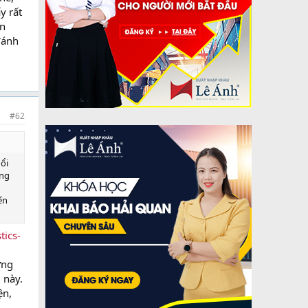
y rất
ên
đánh
#62
ổi
ưng
ến
tics-
ưng
 này.
ện,