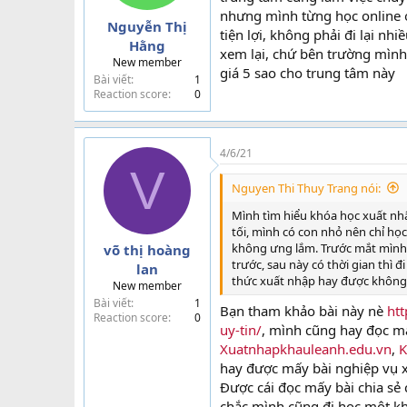
nhưng mình từng học online ở
t
Nguyễn Thị
e
tiện lợi, không phải đi lại nh
Hằng
r
xem lại, chứ bên trường mình
New member
giá 5 sao cho trung tâm này
Bài viết
1
Reaction score
0
4/6/21
V
Nguyen Thi Thuy Trang nói:
Mình tìm hiểu khóa học xuất nhậ
tối, mình có con nhỏ nên chỉ h
không ưng lắm. Trước mắt mình
võ thị hoàng
trước, sau này có thời gian thì 
lan
thức xuất nhập hay được không
New member
Bài viết
1
Bạn tham khảo bài này nè
ht
Reaction score
0
uy-tin/
, mình cũng hay đọc mấ
Xuatnhapkhauleanh.edu.vn
,
K
hay được mấy bài nghiệp vụ x
Được cái đọc mấy bài chia sẻ 
chắc mình cũng đi học một k