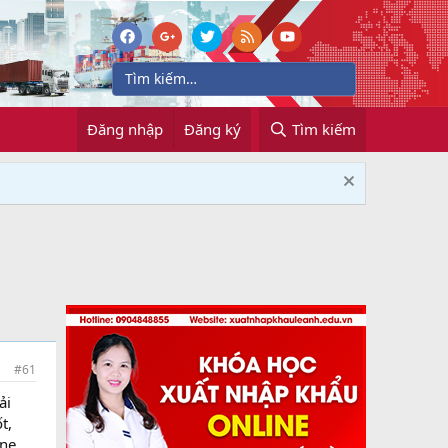
Đăng nhập
Đăng ký
Tìm kiếm
#61
ải
t,
ne,