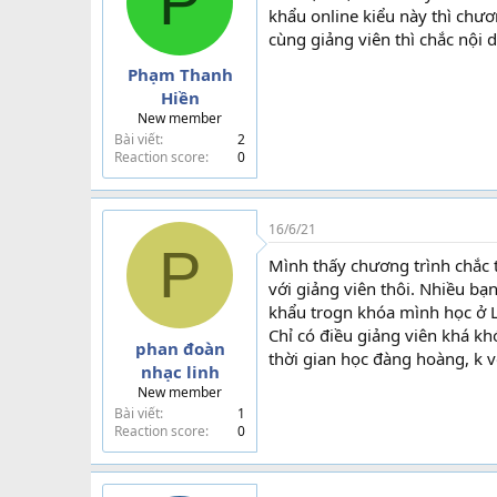
P
chuyển, và nhiệm vụ ứng với từng
khẩu online kiểu này thì chươ
Mình thấy hay nhất là cái mà họ 
cùng giảng viên thì chắc nội
Nội dung ok, đi theo ngành nghề, 
Phạm Thanh
Hiền
À bên này còn được cấp chứng n
New member
cần học xnk – logistics online, t
Bài viết
2
Reaction score
0
2.Trung tâm Song Ánh
Mình đăng ký học ở đây bởi vì t
16/6/21
với người làm nghề.
P
Mình thấy chương trình chắc 
Khi đăng ký học rồi học thì thấ
với giảng viên thôi. Nhiều bạ
thiên hướng về doanh nghiệp thực
khẩu trogn khóa mình học ở Lê
bên này chỉ mới mở khóa online
mới thì nên cân nhắc nhé, tại mì
Chỉ có điều giảng viên khá kh
phan đoàn
thời gian học đàng hoàng, k 
nhạc linh
3.Trung tâm Lakita
New member
Trung tâm Lakita là trung tâm đ
Bài viết
1
thấy. Được cái ở đây thì học phí 
Reaction score
0
Chơ mà mình đi kiếm học thực tế
lắm, với cả sau mình có tìm hiể